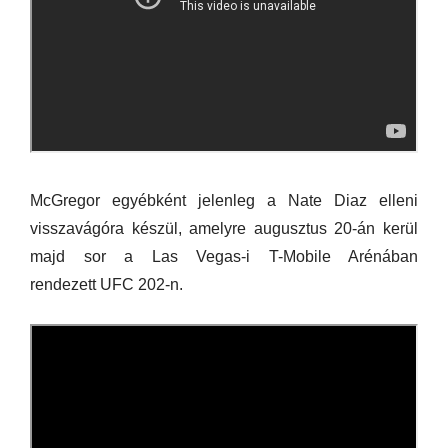
McGregor egyébként jelenleg a Nate Diaz elleni
visszavágóra készül, amelyre augusztus 20-án kerül
majd sor a Las Vegas-i T-Mobile Arénában
rendezett UFC 202-n.