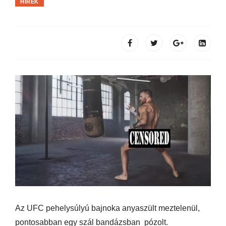
HÍREK
Az UFC pehelysúlyú bajnoka anyaszült meztelenül,
pontosabban egy szál bandázsban pózolt.