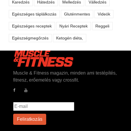
Karedzés
Hátedzés
Melledzés
Válledzés
Egészséges táplálkozás
Gluténmentes
Videók
Egészséges receptek
Nyári Receptek
Reggeli
Egészségmegőrzés
Ketogén diéta,
Muscle & Fitness magazin, minden ami testépítés,
fitnesz, erőemelés vagy crossfit.