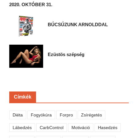
2020. OKTÓBER 31.
BÚCSÚZUNK ARNOLDDAL
Ezüstös szépség
Címkék
Diéta
Fogyókúra
Forpro
Zsírégetés
Lábedzés
CarbControl
Motiváció
Hasedzés