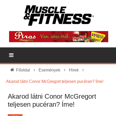
Főoldal
Események
Hirek
Akarod látni Conor McGregort teljesen pucéran? Íme!
Akarod látni Conor McGregort
teljesen pucéran? Íme!