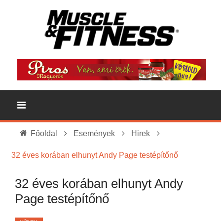
Főoldal
Események
Hirek
32 éves korában elhunyt Andy Page testépítőnő
32 éves korában elhunyt Andy
Page testépítőnő