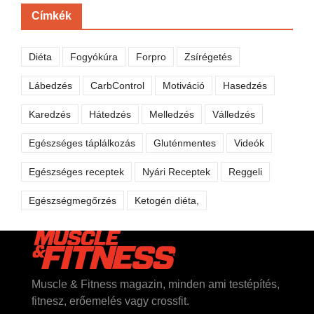
Címkék
Diéta
Fogyókúra
Forpro
Zsírégetés
Lábedzés
CarbControl
Motiváció
Hasedzés
Karedzés
Hátedzés
Melledzés
Válledzés
Egészséges táplálkozás
Gluténmentes
Videók
Egészséges receptek
Nyári Receptek
Reggeli
Egészségmegőrzés
Ketogén diéta,
Muscle & Fitness magazin, minden ami testépítés,
fitnesz, erőemelés vagy crossfit.