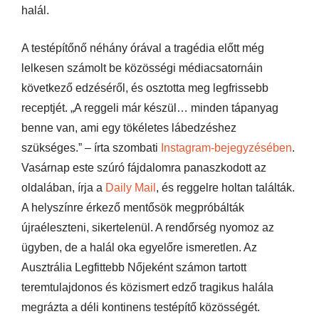
halál.
A testépítőnő néhány órával a tragédia előtt még
lelkesen számolt be közösségi médiacsatornáin
következő edzéséről, és osztotta meg legfrissebb
receptjét. „A reggeli már készül… minden tápanyag
benne van, ami egy tökéletes lábedzéshez
szükséges.” – írta szombati
Instagram-bejegyzésében
.
Vasárnap este szúró fájdalomra panaszkodott az
oldalában, írja a
Daily Mail
, és reggelre holtan találták.
A helyszínre érkező mentősök megpróbálták
újraéleszteni, sikertelenül. A rendőrség nyomoz az
ügyben, de a halál oka egyelőre ismeretlen. Az
Ausztrália Legfittebb Nőjeként számon tartott
teremtulajdonos és közismert edző tragikus halála
megrázta a déli kontinens testépítő közösségét.