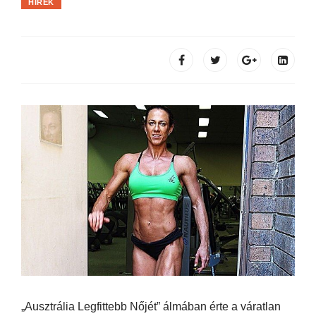
HÍREK
„Ausztrália Legfittebb Nőjét” álmában érte a váratlan