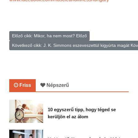
Előző cikk: Mikor, ha nem most?
Előző
Következő cikk: J. K. Simmons eszeveszettül kigyúrta magát
Köv
Friss
Népszerű
10 egyszerű tipp, hogy téged se
kerüljön el az álom