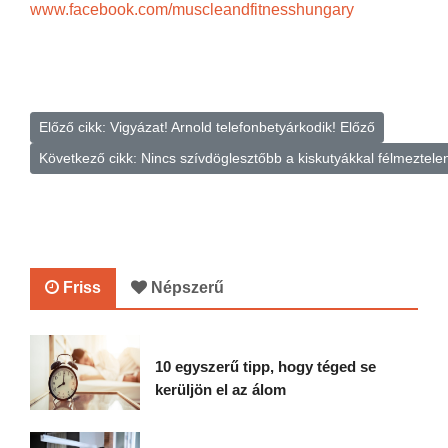
www.facebook.com/muscleandfitnesshungary
Előző cikk: Vigyázat! Arnold telefonbetyárkodik!
Előző
Következő cikk: Nincs szívdöglesztőbb a kiskutyákkal félmeztelen
Friss
Népszerű
10 egyszerű tipp, hogy téged se
kerüljön el az álom