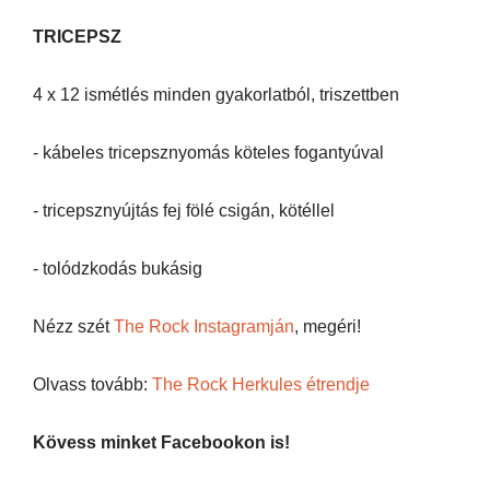
TRICEPSZ
4 x 12 ismétlés minden gyakorlatból, triszettben
- kábeles tricepsznyomás köteles fogantyúval
- tricepsznyújtás fej fölé csigán, kötéllel
- tolódzkodás bukásig
Nézz szét
The Rock Instagramján
, megéri!
Olvass tovább:
The Rock Herkules étrendje
Kövess minket Facebookon is!