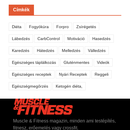
Címkék
Diéta
Fogyókúra
Forpro
Zsírégetés
Lábedzés
CarbControl
Motiváció
Hasedzés
Karedzés
Hátedzés
Melledzés
Válledzés
Egészséges táplálkozás
Gluténmentes
Videók
Egészséges receptek
Nyári Receptek
Reggeli
Egészségmegőrzés
Ketogén diéta,
Muscle & Fitness magazin, minden ami testépítés,
fitnesz, erőemelés vagy crossfit.