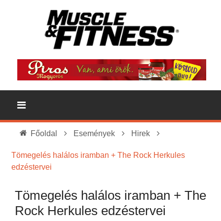
Főoldal
Események
Hirek
Tömegelés halálos iramban + The Rock Herkules
edzéstervei
Tömegelés halálos iramban + The
Rock Herkules edzéstervei