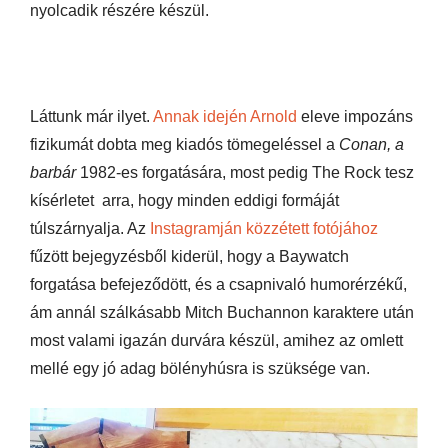
nyolcadik részére készül.
Láttunk már ilyet.
Annak idején Arnold
eleve impozáns
fizikumát dobta meg kiadós tömegeléssel a
Conan, a
barbár
1982-es forgatására, most pedig The Rock tesz
kísérletet arra, hogy minden eddigi formáját
túlszárnyalja. Az
Instagramján közzétett fotójához
fűzött bejegyzésből kiderül, hogy a Baywatch
forgatása befejeződött, és a csapnivaló humorérzékű,
ám annál szálkásabb Mitch Buchannon karaktere után
most valami igazán durvára készül, amihez az omlett
mellé egy jó adag bölényhúsra is szüksége van.