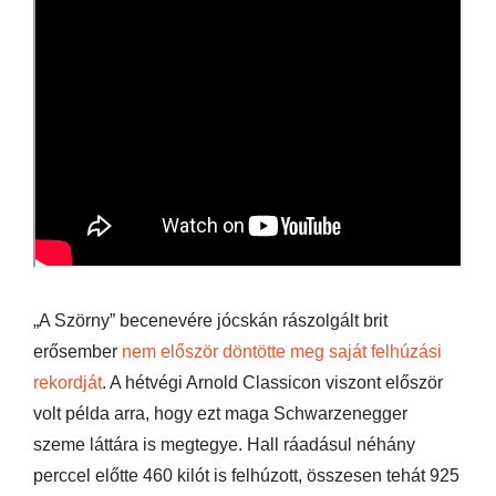
„A Szörny” becenevére jócskán rászolgált brit
erősember
nem először döntötte meg saját felhúzási
rekordját
. A hétvégi Arnold Classicon viszont először
volt példa arra, hogy ezt maga Schwarzenegger
szeme láttára is megtegye. Hall ráadásul néhány
perccel előtte 460 kilót is felhúzott, összesen tehát 925