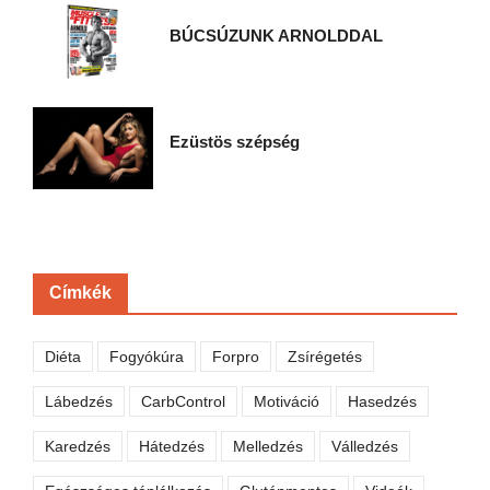
BÚCSÚZUNK ARNOLDDAL
Ezüstös szépség
Címkék
Diéta
Fogyókúra
Forpro
Zsírégetés
Lábedzés
CarbControl
Motiváció
Hasedzés
Karedzés
Hátedzés
Melledzés
Válledzés