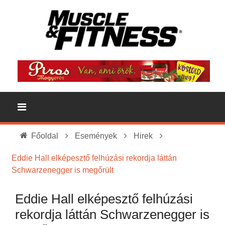
Főoldal
Események
Hirek
Eddie Hall elképesztő felhúzási rekordja láttán
Schwarzenegger is megőrült
Eddie Hall elképesztő felhúzási
rekordja láttán Schwarzenegger is