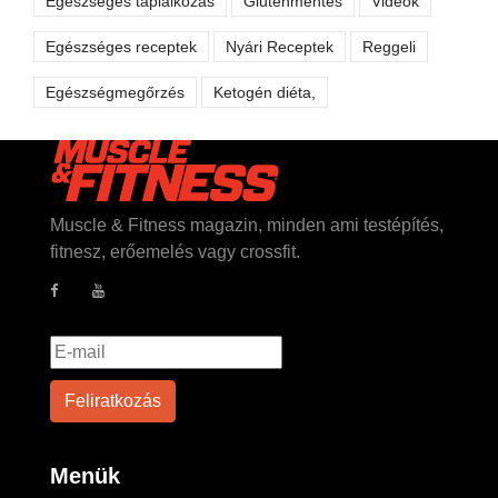
Egészséges táplálkozás
Gluténmentes
Videók
Egészséges receptek
Nyári Receptek
Reggeli
Egészségmegőrzés
Ketogén diéta,
Muscle & Fitness magazin, minden ami testépítés,
fitnesz, erőemelés vagy crossfit.
Menük