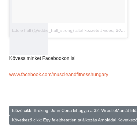
Eddie hall (@eddie_hall_strong) által közzétett videó
,
2016. Márc 4., 21:28 PST
Kövess minket Facebookon is!
www.facebook.com/muscleandfitnesshungary
Előző cikk: Bréking: John Cena kihagyja a 32. WrestleManiát
Elő
Következő cikk: Egy felejthetetlen találkozás Arnolddal
Következ