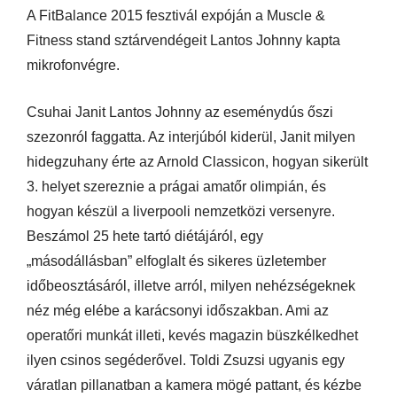
A FitBalance 2015 fesztivál expóján a Muscle &
Fitness stand sztárvendégeit Lantos Johnny kapta
mikrofonvégre.
Csuhai Janit Lantos Johnny az eseménydús őszi
szezonról faggatta. Az interjúból kiderül, Janit milyen
hidegzuhany érte az Arnold Classicon, hogyan sikerült
3. helyet szereznie a prágai amatőr olimpián, és
hogyan készül a liverpooli nemzetközi versenyre.
Beszámol 25 hete tartó diétájáról, egy
„másodállásban” elfoglalt és sikeres üzletember
időbeosztásáról, illetve arról, milyen nehézségeknek
néz még elébe a karácsonyi időszakban. Ami az
operatőri munkát illeti, kevés magazin büszkélkedhet
ilyen csinos segéderővel. Toldi Zsuzsi ugyanis egy
váratlan pillanatban a kamera mögé pattant, és kézbe