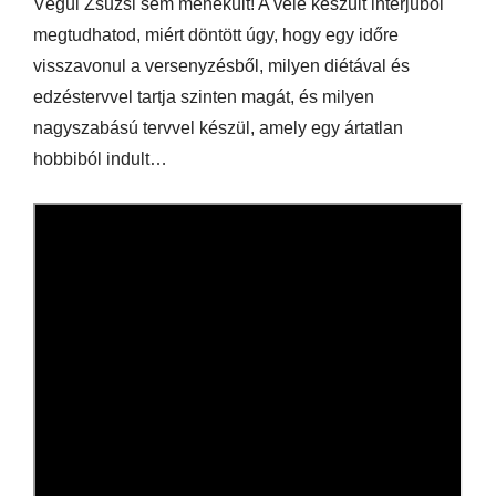
Végül Zsuzsi sem menekült! A vele készült interjúból
megtudhatod, miért döntött úgy, hogy egy időre
visszavonul a versenyzésből, milyen diétával és
edzéstervvel tartja szinten magát, és milyen
nagyszabású tervvel készül, amely egy ártatlan
hobbiból indult…