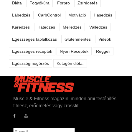
Diéta
Fogyókúra
Forpro
Zsírégetés
Lábedzés
CarbControl
Motiváció
Hasedzés
Karedzés
Hátedzés
Melledzés
Válledzés
Egészséges táplálkozás
Gluténmentes
Videók
Egészséges receptek
Nyári Receptek
Reggeli
Egészségmegőrzés
Ketogén diéta,
Muscle & Fitness magazin, minden ami testépítés,
fitnesz, erőemelés vagy crossfit.