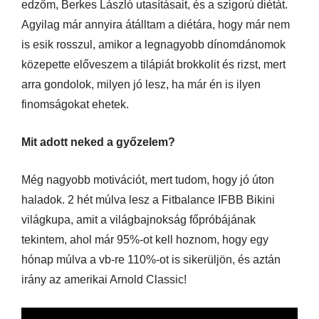
edzőm, Berkes László utasításait, és a szigorú diétát.
Agyilag már annyira átálltam a diétára, hogy már nem
is esik rosszul, amikor a legnagyobb dínomdánomok
közepette előveszem a tilápiát brokkolit és rizst, mert
arra gondolok, milyen jó lesz, ha már én is ilyen
finomságokat ehetek.
Mit adott neked a győzelem?
Még nagyobb motivációt, mert tudom, hogy jó úton
haladok. 2 hét múlva lesz a Fitbalance IFBB Bikini
világkupa, amit a világbajnokság főpróbájának
tekintem, ahol már 95%-ot kell hoznom, hogy egy
hónap múlva a vb-re 110%-ot is sikerüljön, és aztán
irány az amerikai Arnold Classic!