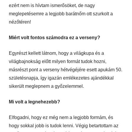
ezért nem is hívtam ismerősöket, de nagy
meglepetésemre a legjobb barátnőm ott szurkolt a
nézőtéren!
Miért volt fontos számodra ez a verseny?
Egyrészt kellett látnom, hogy a világkupa és a
világbajnokság előtt milyen formát tudok hozni,
másrészt pont a verseny hétvégéjére esett apukám 50.
születésnapja, így igazán emlékezetes ajándékkal
sikerült meglepnem a győzelemmel.
Mi volt a legnehezebb?
Elfogadni, hogy ez még nem a legjobb formám, és
hogy sokkal jobb is tudok lenni. Végig betartottam az