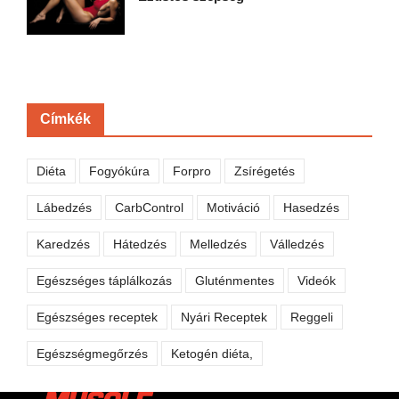
Címkék
Diéta
Fogyókúra
Forpro
Zsírégetés
Lábedzés
CarbControl
Motiváció
Hasedzés
Karedzés
Hátedzés
Melledzés
Válledzés
Egészséges táplálkozás
Gluténmentes
Videók
Egészséges receptek
Nyári Receptek
Reggeli
Egészségmegőrzés
Ketogén diéta,