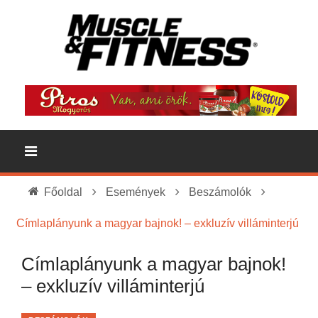
Főoldal
Események
Beszámolók
Címlaplányunk a magyar bajnok! – exkluzív villáminterjú
Címlaplányunk a magyar bajnok!
– exkluzív villáminterjú