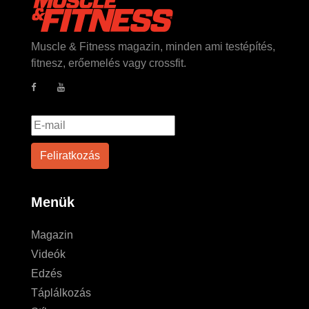
Muscle & Fitness magazin, minden ami testépítés,
fitnesz, erőemelés vagy crossfit.
Menük
Magazin
Videók
Edzés
Táplálkozás