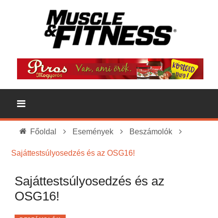
Főoldal
Események
Beszámolók
Sajáttestsúlyosedzés és az OSG16!
Sajáttestsúlyosedzés és az
OSG16!