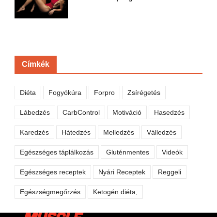
Címkék
Diéta
Fogyókúra
Forpro
Zsírégetés
Lábedzés
CarbControl
Motiváció
Hasedzés
Karedzés
Hátedzés
Melledzés
Válledzés
Egészséges táplálkozás
Gluténmentes
Videók
Egészséges receptek
Nyári Receptek
Reggeli
Egészségmegőrzés
Ketogén diéta,