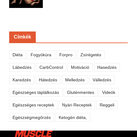
Címkék
Diéta
Fogyókúra
Forpro
Zsírégetés
Lábedzés
CarbControl
Motiváció
Hasedzés
Karedzés
Hátedzés
Melledzés
Válledzés
Egészséges táplálkozás
Gluténmentes
Videók
Egészséges receptek
Nyári Receptek
Reggeli
Egészségmegőrzés
Ketogén diéta,