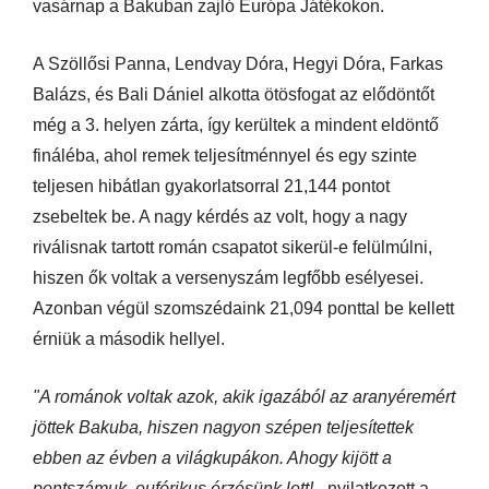
vasárnap a Bakuban zajló Európa Játékokon.
A Szöllősi Panna, Lendvay Dóra, Hegyi Dóra, Farkas
Balázs, és Bali Dániel alkotta ötösfogat az elődöntőt
még a 3. helyen zárta, így kerültek a mindent eldöntő
fináléba, ahol remek teljesítménnyel és egy szinte
teljesen hibátlan gyakorlatsorral 21,144 pontot
zsebeltek be. A nagy kérdés az volt, hogy a nagy
riválisnak tartott román csapatot sikerül-e felülmúlni,
hiszen ők voltak a versenyszám legfőbb esélyesei.
Azonban végül szomszédaink 21,094 ponttal be kellett
érniük a második hellyel.
"A románok voltak azok, akik igazából az aranyéremért
jöttek Bakuba, hiszen nagyon szépen teljesítettek
ebben az évben a világkupákon. Ahogy kijött a
pontszámuk, eufórikus érzésünk lett!
- nyilatkozott a