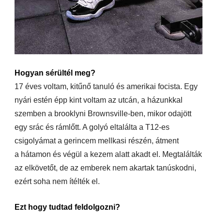
Hogyan sérültél meg?
17 éves voltam, kitűnő tanuló és amerikai focista. Egy
nyári estén épp kint voltam az utcán, a házunkkal
szemben a brooklyni Brownsville-ben, mikor odajött
egy srác és rámlőtt. A golyó eltalálta a T12-es
csigolyámat a gerincem mellkasi részén, átment
a hátamon és végül a kezem alatt akadt el. Megtalálták
az elkövetőt, de az emberek nem akartak tanúskodni,
ezért soha nem ítélték el.
Ezt hogy tudtad feldolgozni?