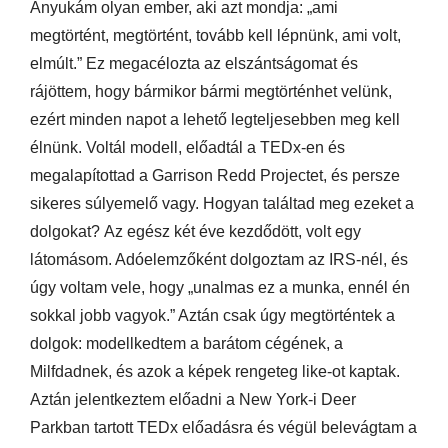
Anyukám olyan ember, aki azt mondja: „ami
megtörtént, megtörtént, tovább kell lépnünk, ami volt,
elmúlt.” Ez megacélozta az elszántságomat és
rájöttem, hogy bármikor bármi megtörténhet velünk,
ezért minden napot a lehető legteljesebben meg kell
élnünk.
Voltál modell, előadtál a TEDx-en és
megalapítottad a Garrison Redd Projectet, és persze
sikeres súlyemelő vagy. Hogyan találtad meg ezeket a
dolgokat?
Az egész két éve kezdődött, volt egy
látomásom. Adóelemzőként dolgoztam az IRS-nél, és
úgy voltam vele, hogy „unalmas ez a munka, ennél én
sokkal jobb vagyok.” Aztán csak úgy megtörténtek a
dolgok: modellkedtem a barátom cégének, a
Milfdadnek, és azok a képek rengeteg like-ot kaptak.
Aztán jelentkeztem előadni a New York-i Deer
Parkban tartott TEDx előadásra és végül belevágtam a