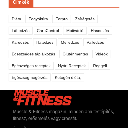
Címkék
Diéta
Fogyókúra
Forpro
Zsírégetés
Lábedzés
CarbControl
Motiváció
Hasedzés
Karedzés
Hátedzés
Melledzés
Válledzés
Egészséges táplálkozás
Gluténmentes
Videók
Egészséges receptek
Nyári Receptek
Reggeli
Egészségmegőrzés
Ketogén diéta,
Muscle & Fitness magazin, minden ami testépítés,
fitnesz, erőemelés vagy crossfit.