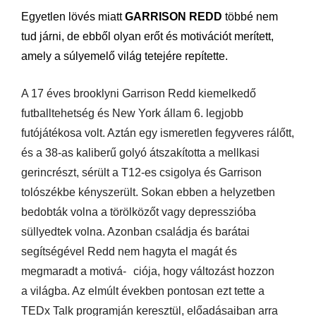
Egyetlen lövés miatt
GARRISON REDD
többé nem
tud járni, de ebből olyan erőt és motivációt merített,
amely a súlyemelő világ tetejére repítette.
A 17 éves brooklyni Garrison Redd kiemelkedő
futballtehetség és New York állam 6. legjobb
futójátékosa volt. Aztán egy ismeretlen fegyveres rálőtt,
és a 38-as kaliberű golyó átszakította a mellkasi
gerincrészt, sérült a T12-es csigolya és Garrison
tolószékbe kényszerült. Sokan ebben a helyzetben
bedobták volna a törölközőt vagy depresszióba
süllyedtek volna. Azonban családja és barátai
segítségével Redd nem hagyta el magát és
megmaradt a motivá- ciója, hogy változást hozzon
a világba. Az elmúlt években pontosan ezt tette a
TEDx Talk programján keresztül, előadásaiban arra