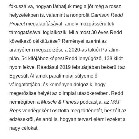
fókuszálva, hogyan láthatjuk meg a jót még a rossz
helyzetekben is, valamint a nonprofit
Garrison Redd
Project
megalapításával, amely mozgássérültek
támogatásával foglalkozik. Mi a most 30 éves Redd
következő célkitűzése? Reményei szerint az
aranyérem megszerzése a 2020-as tokiói Paralim-
pián. 54 kilójához képest Redd lenyűgöző, 138 kilót
nyom fekve. Ráadásul 2019 februárjában bekerült az
Egyesült Államok paralimpiai súlyemelő
válogatottjába, és keményen dolgozik, hogy
megerősítse helyét az olimpiai utazókeretben. Redd
nemrégiben a
Muscle & Fitness
podcastja, az
M&F
Reps
vendégeként osztotta meg történetét, beszélt az
edzésekről, és arról is, hogyan tervezi elérni ezeket a
nagy célokat.