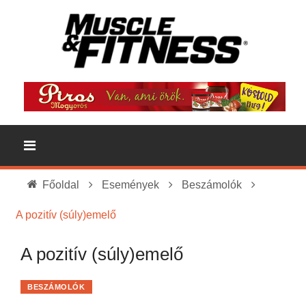
Főoldal
Események
Beszámolók
A pozitív (súly)emelő
A pozitív (súly)emelő
BESZÁMOLÓK