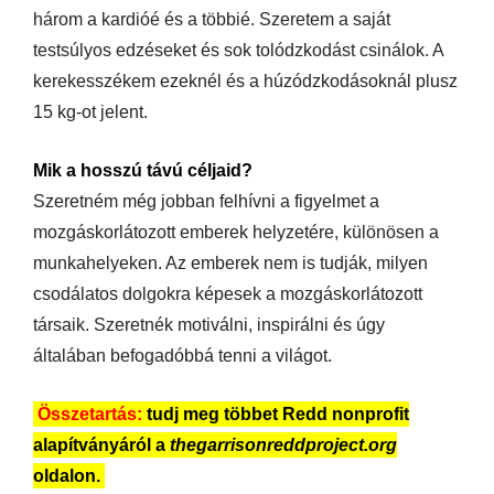
három a kardióé és a többié. Szeretem a saját
testsúlyos edzéseket és sok tolódzkodást csinálok. A
kerekesszékem ezeknél és a húzódzkodásoknál plusz
15 kg-ot jelent.
Mik a hosszú távú céljaid?
Szeretném még jobban felhívni a figyelmet a
mozgáskorlátozott emberek helyzetére, különösen a
munkahelyeken. Az emberek nem is tudják, milyen
csodálatos dolgokra képesek a mozgáskorlátozott
társaik. Szeretnék motiválni, inspirálni és úgy
általában befogadóbbá tenni a világot.
Összetartás:
tudj meg többet Redd nonprofit
alapítványáról a
thegarrisonreddproject.org
oldalon.