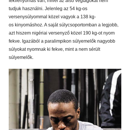
fekvenyomás van, mivel az alsó végtagokat nem
tudjuk használni. Jelenleg az 54 kg-os
versenysúlyommal közel vagyok a 138 kg-
os kinyomáshoz. A saját súlycsoportomban a legjobb,
azt hiszem nigériai versenyző közel 190 kg-ot nyom
fekve. Igazából a paralimpikon súlyemelők nagyobb
súlyokat nyomnak ki fekve, mint a nem sérült
súlyemelők.