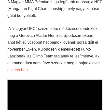
A Magyar MMA Prémium Liga legújabb dobása, a HFC
(Hungarian Fight Championship), mely nagyszabású
gálát bonyolított.
A "magyar UFC" szezonzáró mérkőzését rendezték
meg a Gerevich Aladár Nemzeti Sportcsarnokban,
ahol hét súlycsoport hét bajnoki övének sorsa dőlt el
november 15-én.
Különösen kiemelkedett Furkó
Lászlónak, az Olimp Team tagjának teljesítménye, aki
ellentmondást nem tűrve szerezte meg a bajnoki övet
a
ketrecben.