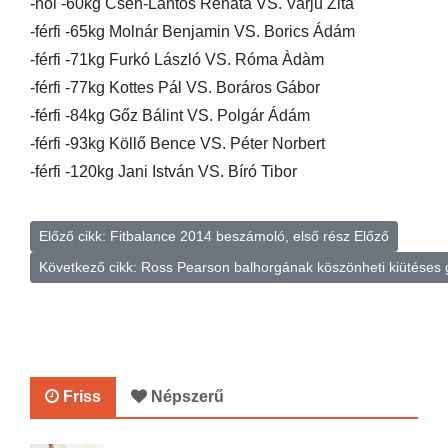
-női -60kg Cseh-Lantos Renàta VS. Varju Zita
-férfi -65kg Molnár Benjamin VS. Borics Ádám
-férfi -71kg Furkó László VS. Róma Àdàm
-férfi -77kg Kottes Pál VS. Boráros Gábor
-férfi -84kg Gőz Bálint VS. Polgár Ádám
-férfi -93kg Köllő Bence VS. Péter Norbert
-férfi -120kg Jani István VS. Bíró Tibor
Előző cikk: Fitbalance 2014 beszámoló, első rész
Előző
Következő cikk: Ross Pearson balhorgának köszönheti kiütése
Friss
Népszerű