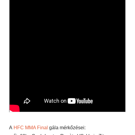
A
HFC MMA Final
gála mérkőzései: