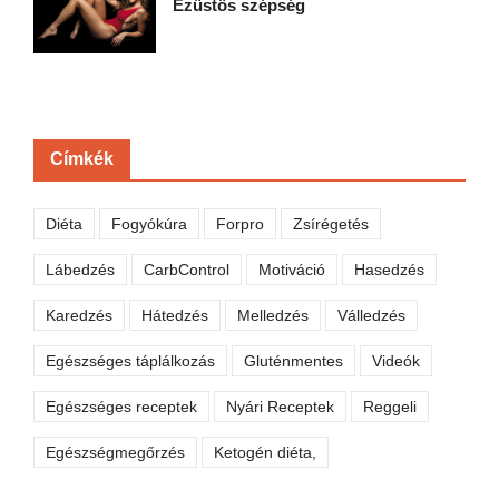
Ezüstös szépség
Címkék
Diéta
Fogyókúra
Forpro
Zsírégetés
Lábedzés
CarbControl
Motiváció
Hasedzés
Karedzés
Hátedzés
Melledzés
Válledzés
Egészséges táplálkozás
Gluténmentes
Videók
Egészséges receptek
Nyári Receptek
Reggeli
Egészségmegőrzés
Ketogén diéta,