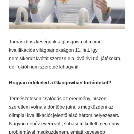
Tornászbüszkeségünk a glasgow-i olimpiai
kvalifikációs világbajnokságon 11. lett, így
nem sikerült kvótát szereznie a jövő évi riói játékokra,
de Tokiót nem szeretné kihagyni!
Hogyan értékeled a Glasgowban történteket?
Természetesen csalódás az eredmény, hiszen
szerettem volna a döntőbe jutni, s megküzdeni az
olimpiai kvalifikációt jelentő első három helyezésért.
Nagyon nehéz évem volt, sohasem kellett még ennyi
problémával megküzdenem, emiatt kevesebb