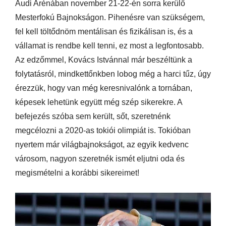
Audi Arénában november 21-22-én sorra kerülő
Mesterfokú Bajnokságon. Pihenésre van szükségem,
fel kell töltődnöm mentálisan és fizikálisan is, és a
vállamat is rendbe kell tenni, ez most a legfontosabb.
Az edzőmmel, Kovács Istvánnal már beszéltünk a
folytatásról, mindkettőnkben lobog még a harci tűz, úgy
érezzük, hogy van még keresnivalónk a tornában,
képesek lehetünk együtt még szép sikerekre. A
befejezés szóba sem került, sőt, szeretnénk
megcélozni a 2020-as tokiói olimpiát is. Tokióban
nyertem már világbajnokságot, az egyik kedvenc
városom, nagyon szeretnék ismét eljutni oda és
megismételni a korábbi sikereimet!