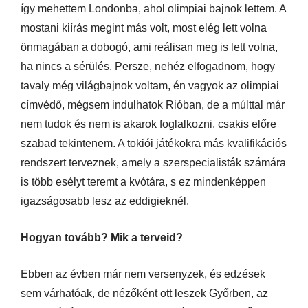
így mehettem Londonba, ahol olimpiai bajnok lettem. A
mostani kiírás megint más volt, most elég lett volna
önmagában a dobogó, ami reálisan meg is lett volna,
ha nincs a sérülés. Persze, nehéz elfogadnom, hogy
tavaly még világbajnok voltam, én vagyok az olimpiai
címvédő, mégsem indulhatok Rióban, de a múlttal már
nem tudok és nem is akarok foglalkozni, csakis előre
szabad tekintenem. A tokiói játékokra más kvalifikációs
rendszert terveznek, amely a szerspecialisták számára
is több esélyt teremt a kvótára, s ez mindenképpen
igazságosabb lesz az eddigieknél.
Hogyan tovább? Mik a terveid?
Ebben az évben már nem versenyzek, és edzések
sem várhatóak, de nézőként ott leszek Győrben, az