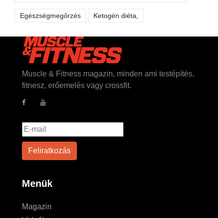
Egészségmegőrzés
Ketogén diéta,
Muscle & Fitness magazin, minden ami testépítés,
fitnesz, erőemelés vagy crossfit.
Menük
Magazin