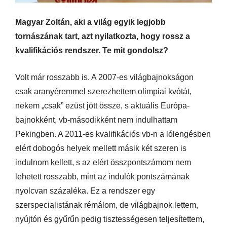
Magyar Zoltán, aki a világ egyik legjobb
tornászának tart, azt nyilatkozta, hogy rossz a
kvalifikációs rendszer. Te mit gondolsz?
Volt már rosszabb is. A 2007-es világbajnokságon
csak aranyéremmel szerezhettem olimpiai kvótát,
nekem „csak” ezüst jött össze, s aktuális Európa-
bajnokként, vb-másodikként nem indulhattam
Pekingben. A 2011-es kvalifikációs vb-n a lólengésben
elért dobogós helyek mellett másik két szeren is
indulnom kellett, s az elért összpontszámom nem
lehetett rosszabb, mint az indulók pontszámának
nyolcvan százaléka. Ez a rendszer egy
szerspecialistának rémálom, de világbajnok lettem,
nyújtón és gyűrűn pedig tisztességesen teljesítettem,