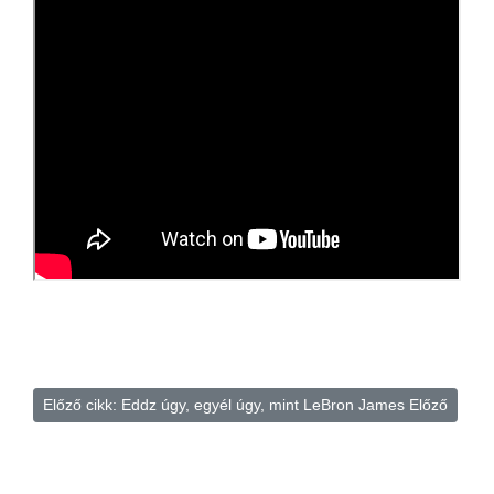
Előző cikk: Eddz úgy, egyél úgy, mint LeBron James
Előző