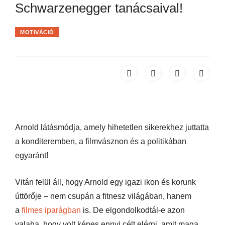
Schwarzenegger tanácsaival!
MOTIVÁCIÓ
Arnold látásmódja, amely hihetetlen sikerekhez juttatta
a konditeremben, a filmvásznon és a politikában
egyaránt!
Vitán felül áll, hogy Arnold egy igazi ikon és korunk
úttörője – nem csupán a fitnesz világában, hanem
a
filmes iparágban
is. De elgondolkodtál-e azon
valaha, hogy volt képes ennyi célt elérni, amit maga