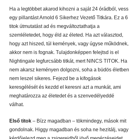
Ha a legtöbbet akarod kihozni a saját 24 órádból, vess
egy pillantást Arnold 6 Sikerhez Vezető Titkára. Ez a 6
titok útmutatást ad és megváltoztathatja a
szemléletedet, hogy éld az életed. Ha azt választod,
hogy azt hiszed, túl kemények, vagy úgyse működnek,
akkor nem is fognak. Tulajdonképpen felejtsd is el
Nightingale legfurcsább titkát, mert NINCS TITOK. Ha
nem akarsz keményen dolgozni, soha a büdös életben
nem leszel sikeres. Fejezd be a kifogások
keresgélését és kezdd el keresni azt a munkát, ami
meghatározza az életedet és a szenvedélyeddé
válhat.
Első titok
– Bízz magadban – tökmindegy, mások mit
gondolnak. Higgy magadban és soha ne hezitálj, vagy
kérdőjelezd meg a zsigereidből jövő megérzéseidet.