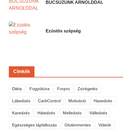
BÚCSÚZUNK ARNOLDDAL
Ezüstös szépség
Címkék
Diéta
Fogyókúra
Forpro
Zsírégetés
Lábedzés
CarbControl
Motiváció
Hasedzés
Karedzés
Hátedzés
Melledzés
Válledzés
Egészséges táplálkozás
Gluténmentes
Videók