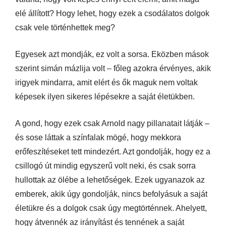
elé állított? Hogy lehet, hogy ezek a csodálatos dolgok
csak vele történhettek meg?
Egyesek azt mondják, ez volt a sorsa. Eközben mások
szerint simán mázlija volt – főleg azokra érvényes, akik
irigyek mindarra, amit elért és ők maguk nem voltak
képesek ilyen sikeres lépésekre a saját életükben.
A gond, hogy ezek csak Arnold nagy pillanatait látják –
és sose láttak a színfalak mögé, hogy mekkora
erőfeszítéseket tett mindezért. Azt gondolják, hogy ez a
csillogó út mindig egyszerű volt neki, és csak sorra
hullottak az ölébe a lehetőségek. Ezek ugyanazok az
emberek, akik úgy gondolják, nincs befolyásuk a saját
életükre és a dolgok csak úgy megtörténnek. Ahelyett,
hogy átvennék az irányítást és tennének a saját