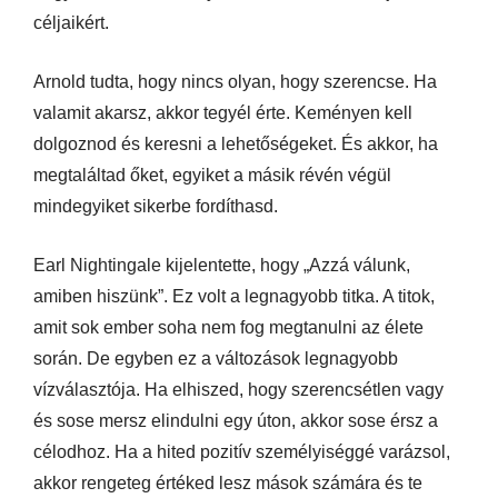
céljaikért.
Arnold tudta, hogy nincs olyan, hogy szerencse. Ha
valamit akarsz, akkor tegyél érte. Keményen kell
dolgoznod és keresni a lehetőségeket. És akkor, ha
megtaláltad őket, egyiket a másik révén végül
mindegyiket sikerbe fordíthasd.
Earl Nightingale kijelentette, hogy „Azzá válunk,
amiben hiszünk”. Ez volt a legnagyobb titka. A titok,
amit sok ember soha nem fog megtanulni az élete
során. De egyben ez a változások legnagyobb
vízválasztója. Ha elhiszed, hogy szerencsétlen vagy
és sose mersz elindulni egy úton, akkor sose érsz a
célodhoz. Ha a hited pozitív személyiséggé varázsol,
akkor rengeteg értéked lesz mások számára és te