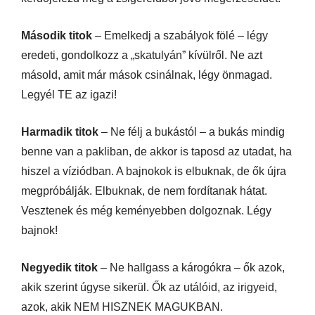
Második titok
– Emelkedj a szabályok fölé – légy
eredeti, gondolkozz a „skatulyán” kívülről. Ne azt
másold, amit már mások csinálnak, légy önmagad.
Legyél TE az igazi!
Harmadik titok
– Ne félj a bukástól – a bukás mindig
benne van a pakliban, de akkor is taposd az utadat, ha
hiszel a víziódban. A bajnokok is elbuknak, de ők újra
megpróbálják. Elbuknak, de nem fordítanak hátat.
Vesztenek és még keményebben dolgoznak. Légy
bajnok!
Negyedik titok
– Ne hallgass a károgókra – ők azok,
akik szerint úgyse sikerül. Ők az utálóid, az irigyeid,
azok, akik NEM HISZNEK MAGUKBAN.