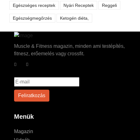
Egészséges receptek
Nyári Receptek
Reggeli
Egészségmegőrzés
Ketogén diéta,
Muscle & Fitness magazin, minden ami testépítés,
fitnesz, erőemelés vagy crossfit.
Menük
Magazin