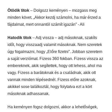
Ötödik titok
– Dolgozz keményen – mozgass meg
minden követ, „Akkor kezdj számolni, ha már érzed a
fájdalmat, mert onnantól számít igazán” - Ali
Hatodik titok
– Adj vissza – adj másoknak, szakíts
időt, hogy visszaadj valamit másoknak. Nem szeretek
úgy fogalmazni, hogy „Előre fizetni”. Jobban szeretem
a saját verziómat. Fizess 360 fokban. Fizess vissza az
embereknek, akik segítettek, hogy ott lehess, ahol ma
vagy. Fizess a barátoknak és a családnak, akik ott
vannak minden lépésednél. Fizess előre azoknak,
akikkel sose találkoztál, hogy folytatva ezt a kört
másoknak adhassanak.
Ha keményen fogsz dolgozni, akkor a lehetőségek,