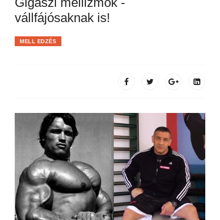
Gigászi mellizmok -
vállfájósaknak is!
MELL EDZÉS