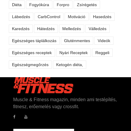
Diéta
Fogyókúra
Forpro
Zsírégetés
Lábedzés
CarbControl
Motiváció
Hasedzés
Karedzés
Hátedzés
Melledzés
Válledzés
Egészséges táplálkozás
Gluténmentes
Videók
Egészséges receptek
Nyári Receptek
Reggeli
Egészségmegőrzés
Ketogén diéta,
Muscle & Fitness magazin, minden ami testépítés,
fitnesz, erőemelés vagy crossfit.