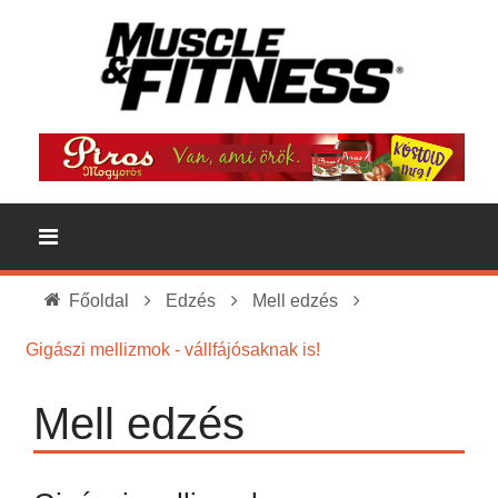
Főoldal
Edzés
Mell edzés
Gigászi mellizmok - vállfájósaknak is!
Mell edzés