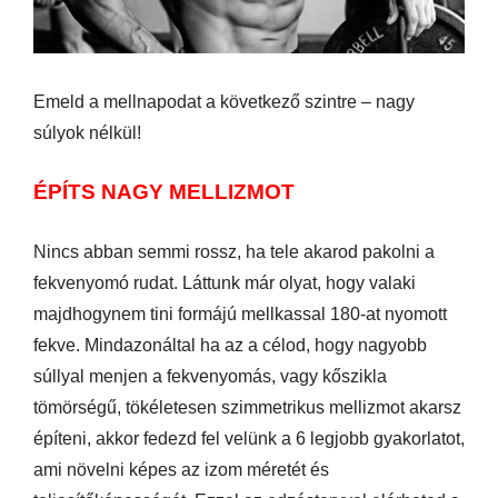
Emeld a mellnapodat a következő szintre – nagy
súlyok nélkül!
ÉPÍTS NAGY MELLIZMOT
Nincs abban semmi rossz, ha tele akarod pakolni a
fekvenyomó rudat. Láttunk már olyat, hogy valaki
majdhogynem tini formájú mellkassal 180-at nyomott
fekve. Mindazonáltal ha az a célod, hogy nagyobb
súllyal menjen a fekvenyomás, vagy kőszikla
tömörségű, tökéletesen szimmetrikus mellizmot akarsz
építeni, akkor fedezd fel velünk a 6 legjobb gyakorlatot,
ami növelni képes az izom méretét és