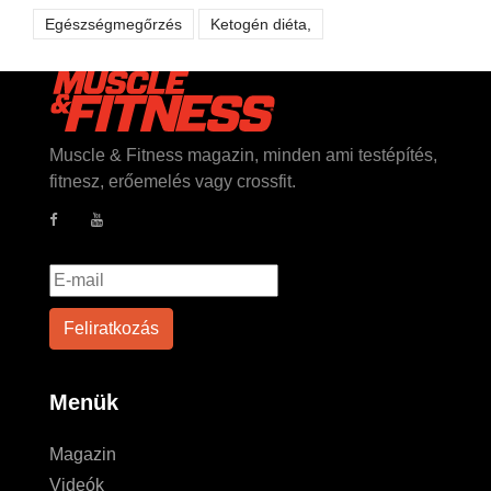
Egészségmegőrzés
Ketogén diéta,
Muscle & Fitness magazin, minden ami testépítés,
fitnesz, erőemelés vagy crossfit.
Menük
Magazin
Videók