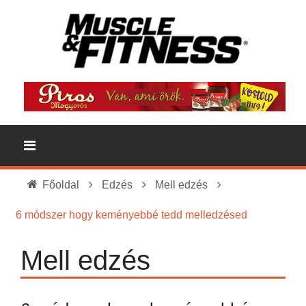
Főoldal
Edzés
Mell edzés
6 módszer hogy keményebbé tedd melledzésed
Mell edzés