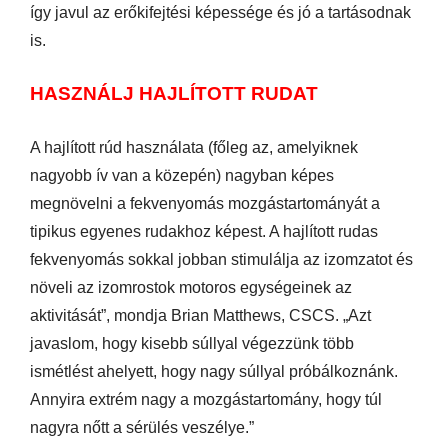
így javul az erőkifejtési képessége és jó a tartásodnak
is.
HASZNÁLJ HAJLÍTOTT RUDAT
A hajlított rúd használata (főleg az, amelyiknek
nagyobb ív van a közepén) nagyban képes
megnövelni a fekvenyomás mozgástartományát a
tipikus egyenes rudakhoz képest. A hajlított rudas
fekvenyomás sokkal jobban stimulálja az izomzatot és
növeli az izomrostok motoros egységeinek az
aktivitását”, mondja Brian Matthews, CSCS. „Azt
javaslom, hogy kisebb súllyal végezzünk több
ismétlést ahelyett, hogy nagy súllyal próbálkoznánk.
Annyira extrém nagy a mozgástartomány, hogy túl
nagyra nőtt a sérülés veszélye.”