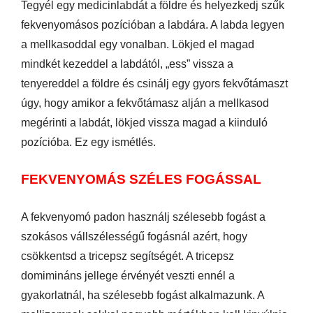
Tegyél egy medicinlabdát a földre és helyezkedj szűk
fekvenyomásos pozícióban a labdára. A labda legyen
a mellkasoddal egy vonalban. Lökjed el magad
mindkét kezeddel a labdától, „ess” vissza a
tenyereddel a földre és csinálj egy gyors fekvőtámaszt
úgy, hogy amikor a fekvőtámasz alján a mellkasod
megérinti a labdát, lökjed vissza magad a kiinduló
pozícióba. Ez egy ismétlés.
FEKVENYOMÁS SZÉLES FOGÁSSAL
A fekvenyomó padon használj szélesebb fogást a
szokásos vállszélességű fogásnál azért, hogy
csökkentsd a tricepsz segítségét. A tricepsz
domimináns jellege érvényét veszti ennél a
gyakorlatnál, ha szélesebb fogást alkalmazunk. A