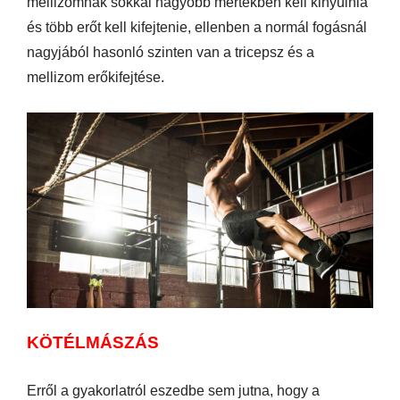
mellizomnak sokkal nagyobb mértékben kell kinyúlnia
és több erőt kell kifejtenie, ellenben a normál fogásnál
nagyjából hasonló szinten van a tricepsz és a
mellizom erőkifejtése.
KÖTÉLMÁSZÁS
Erről a gyakorlatról eszedbe sem jutna, hogy a