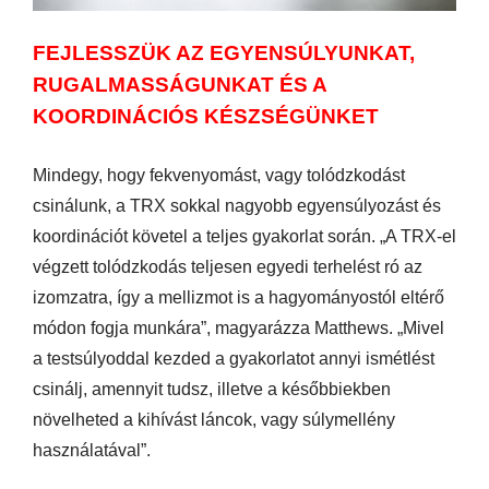
FEJLESSZÜK AZ EGYENSÚLYUNKAT,
RUGALMASSÁGUNKAT ÉS A
KOORDINÁCIÓS KÉSZSÉGÜNKET
Mindegy, hogy fekvenyomást, vagy tolódzkodást
csinálunk, a TRX sokkal nagyobb egyensúlyozást és
koordinációt követel a teljes gyakorlat során. „A TRX-el
végzett tolódzkodás teljesen egyedi terhelést ró az
izomzatra, így a mellizmot is a hagyományostól eltérő
módon fogja munkára”, magyarázza Matthews. „Mivel
a testsúlyoddal kezded a gyakorlatot annyi ismétlést
csinálj, amennyit tudsz, illetve a későbbiekben
növelheted a kihívást láncok, vagy súlymellény
használatával”.