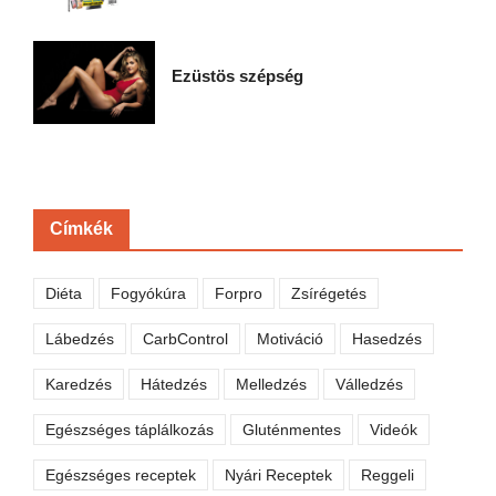
Ezüstös szépség
Címkék
Diéta
Fogyókúra
Forpro
Zsírégetés
Lábedzés
CarbControl
Motiváció
Hasedzés
Karedzés
Hátedzés
Melledzés
Válledzés
Egészséges táplálkozás
Gluténmentes
Videók
Egészséges receptek
Nyári Receptek
Reggeli