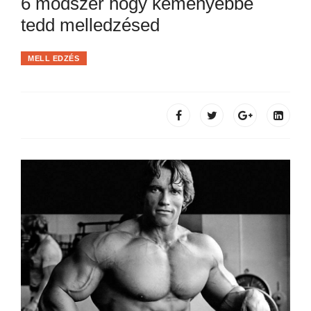
6 módszer hogy keményebbé
tedd melledzésed
MELL EDZÉS