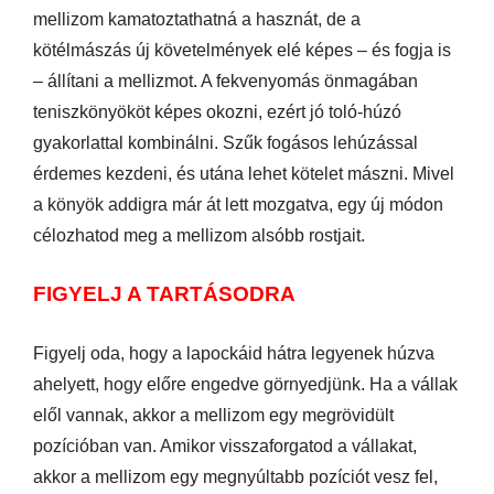
mellizom kamatoztathatná a hasznát, de a
kötélmászás új követelmények elé képes – és fogja is
– állítani a mellizmot. A fekvenyomás önmagában
teniszkönyököt képes okozni, ezért jó toló-húzó
gyakorlattal kombinálni. Szűk fogásos lehúzással
érdemes kezdeni, és utána lehet kötelet mászni. Mivel
a könyök addigra már át lett mozgatva, egy új módon
célozhatod meg a mellizom alsóbb rostjait.
FIGYELJ A TARTÁSODRA
Figyelj oda, hogy a lapockáid hátra legyenek húzva
ahelyett, hogy előre engedve görnyedjünk. Ha a vállak
elől vannak, akkor a mellizom egy megrövidült
pozícióban van. Amikor visszaforgatod a vállakat,
akkor a mellizom egy megnyúltabb pozíciót vesz fel,