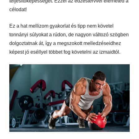
teljesítőképességét. Ezzel az edzéstervvel elérheted a
célodat!
Ez a hat mellizom gyakorlat és tipp nem követel
tonnányi súlyokat a rúdon, de nagyon változó szögben
dolgoztatnak át, így a megszokott melledzéseidhez
képest jó eséllyel többet fog követelni az izmaidtól.