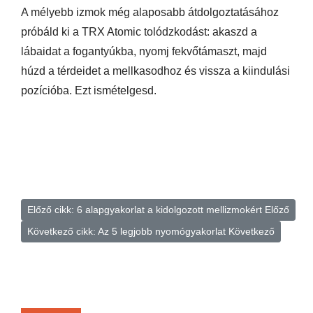
A mélyebb izmok még alaposabb átdolgoztatásához
próbáld ki a TRX Atomic tolódzkodást: akaszd a
lábaidat a fogantyúkba, nyomj fekvőtámaszt, majd
húzd a térdeidet a mellkasodhoz és vissza a kiindulási
pozícióba. Ezt ismételgesd.
Előző cikk: 6 alapgyakorlat a kidolgozott mellizmokért
Előző
Következő cikk: Az 5 legjobb nyomógyakorlat
Következő