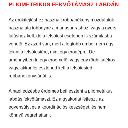
PLIOMETRIKUS FEKVŐTÁMASZ LABDÁN
Az erőkifejtéshez használt robbanékony mozdulatok
használata többnyire a magasugráshoz, vagy a gyors
futáshoz kell, de a felsőtest esetében is számításba
vehető. Ez azért van, mert a legtöbb ember nem úgy
tekint a felsőtestére, mint egy erőgépre. De
amennyiben te egy erőemelő, vagy egy rögbi játékos
vagy, akkor fejlesztened kell a felsőtested
robbanékonyságát is.
A napi edzésbe érdemes beilleszteni a pliometrikus
labdás fekvőtámaszt. Ez a gyakorlat fejleszti az
egyensúlyt és a koordinációs készséget, és nem
könnyű végrehajtani.