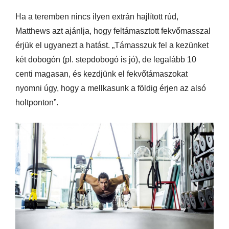
Ha a teremben nincs ilyen extrán hajlított rúd,
Matthews azt ajánlja, hogy feltámasztott fekvőmasszal
érjük el ugyanezt a hatást. „Támasszuk fel a kezünket
két dobogón (pl. stepdobogó is jó), de legalább 10
centi magasan, és kezdjünk el fekvőtámaszokat
nyomni úgy, hogy a mellkasunk a földig érjen az alsó
holtponton”.