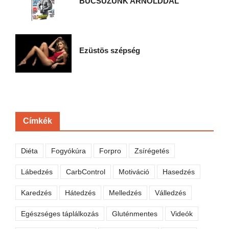
BÚCSÚZUNK ARNOLDDAL
Ezüstös szépség
Címkék
Diéta
Fogyókúra
Forpro
Zsírégetés
Lábedzés
CarbControl
Motiváció
Hasedzés
Karedzés
Hátedzés
Melledzés
Válledzés
Egészséges táplálkozás
Gluténmentes
Videók