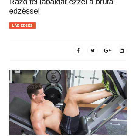
Rázd fel lábaidat ezzel a brutál
edzéssel
LÁB EDZÉS