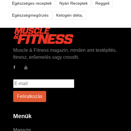
Egészséges receptek
Nyári Receptek
Reggeli
Egészségmegőrzés
Ketogén diéta,
Muscle & Fitness magazin, minden ami testépítés,
fitnesz, erőemelés vagy crossfit.
Menük
Magazin