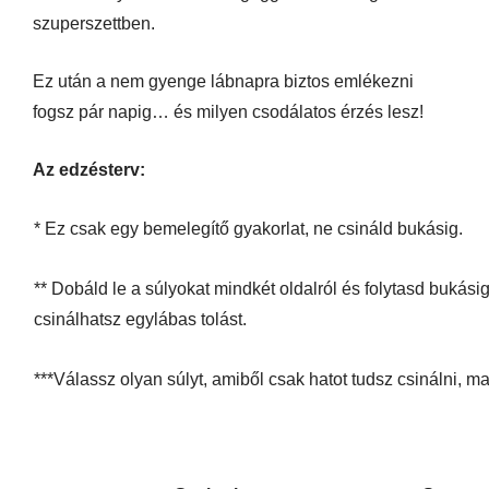
szuperszettben.
Ez után a nem gyenge lábnapra biztos emlékezni
fogsz pár napig… és milyen csodálatos érzés lesz!
Az edzésterv:
* Ez csak egy bemelegítő gyakorlat, ne csináld bukásig.
** Dobáld le a súlyokat mindkét oldalról és folytasd bukás
csinálhatsz egylábas tolást.
***Válassz olyan súlyt, amiből csak hatot tudsz csinálni, m