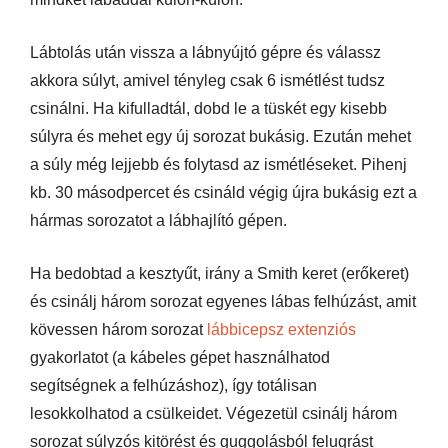
Lábtolás után vissza a lábnyújtó gépre és válassz
akkora súlyt, amivel tényleg csak 6 ismétlést tudsz
csinálni. Ha kifulladtál, dobd le a tüskét egy kisebb
súlyra és mehet egy új sorozat bukásig. Ezután mehet
a súly még lejjebb és folytasd az ismétléseket. Pihenj
kb. 30 másodpercet és csináld végig újra bukásig ezt a
hármas sorozatot a lábhajlító gépen.
Ha bedobtad a kesztyűt, irány a Smith keret (erőkeret)
és csinálj három sorozat egyenes lábas felhúzást, amit
kövessen három sorozat
lábbicepsz extenziós
gyakorlatot (a kábeles gépet használhatod
segítségnek a felhúzáshoz), így totálisan
lesokkolhatod a csülkeidet. Végezetül csinálj három
sorozat súlyzós kitörést és guggolásból felugrást