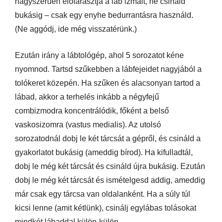
nagyszerűen előfárasztja a láb izmait, ne csináld
bukásig – csak egy enyhe bedurrantásra használd.
(Ne aggódj, ide még visszatérünk.)
Ezután irány a lábtológép, ahol 5 sorozatot kéne
nyomnod. Tartsd szűkebben a lábfejeidet nagyjából a
tolókeret közepén. Ha szűken és alacsonyan tartod a
lábad, akkor a terhelés inkább a négyfejű
combizmodra koncentrálódik, főként a belső
vaskosizomra (vastus medialis). Az utolsó
sorozatodnál dobj le két tárcsát a gépről, és csináld a
gyakorlatot bukásig (ameddig bírod). Ha kifulladtál,
dobj le még két tárcsát és csináld újra bukásig. Ezután
dobj le még két tárcsát és ismételgesd addig, ameddig
már csak egy tárcsa van oldalanként. Ha a súly túl
kicsi lenne (amit kétlünk), csinálj egylábas tolásokat
mindkét lábaddal külön-külön.