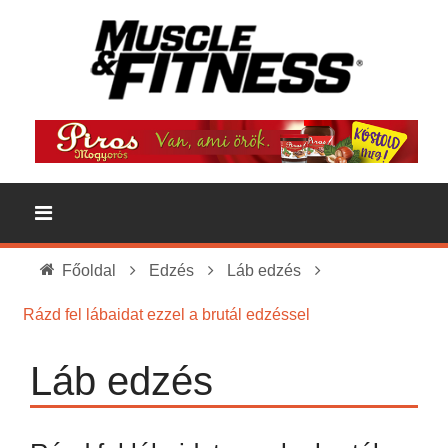
Főoldal
Edzés
Láb edzés
Rázd fel lábaidat ezzel a brutál edzéssel
Láb edzés