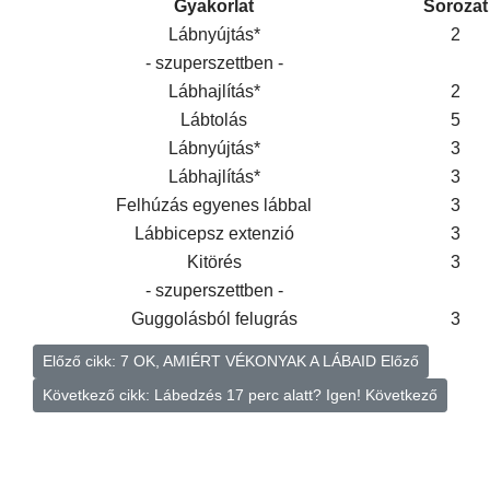
Gyakorlat
Sorozat
Lábnyújtás*
2
- szuperszettben -
Lábhajlítás*
2
Lábtolás
5
Lábnyújtás*
3
Lábhajlítás*
3
Felhúzás egyenes lábbal
3
Lábbicepsz extenzió
3
Kitörés
3
- szuperszettben -
Guggolásból felugrás
3
Előző cikk: 7 OK, AMIÉRT VÉKONYAK A LÁBAID
Előző
Következő cikk: Lábedzés 17 perc alatt? Igen!
Következő