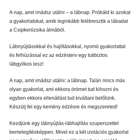
A nap, amit imádsz utálni – a lábnap. Próbáld ki azokat
a gyakorlatokat, amik leginkább felébresztik a lábadat
a Csipkerózsika álmából.
Lábnyújtásokkal és hajlításokkal, nyomó gyakorlattal
és felhúzással ez az edzésterv egy tutibiztos
lábgyilkos lesz!
A nap, amit imádsz utálni: a lábnap. Talán nincs más
olyan gyakorlat, ami ekkora örömet tud kihozni és
egyben ekkora ellenállást tud kiváltani belőlünk.
Készülj fel egy kemény edzésre és megszereted!
Kezdjünk egy lábnyújtás-lábhajlítás szuperszettel
bemelegítésképpen. Mivel ez a két izolációs gyakorlat