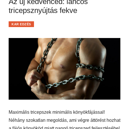
Az új kedvenced: láncos
tricepsznyújtás fekve
KAR EDZÉS
Maximális tricepszek minimális könyökfájással!
Néhány szokatlan megoldás, ami végre áttörést hozhat
a fájós könyököd miatt pangó tricepszed fejlesztésébe!