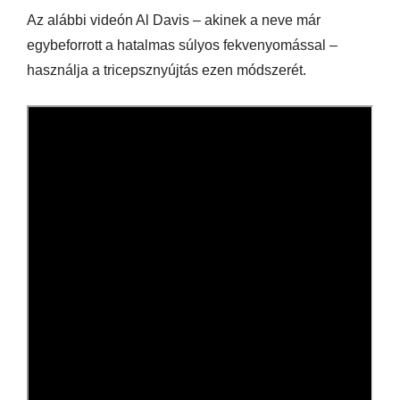
Az alábbi videón Al Davis – akinek a neve már
egybeforrott a hatalmas súlyos fekvenyomással –
használja a tricepsznyújtás ezen módszerét.