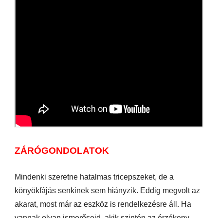
ZÁRÓGONDOLATOK
Mindenki szeretne hatalmas tricepszeket, de a
könyökfájás senkinek sem hiányzik. Eddig megvolt az
akarat, most már az eszköz is rendelkezésre áll. Ha
vannak olyan ismerőseid, akik szintén az érzékeny