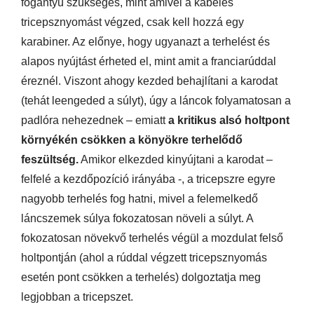
fogantyú szükséges, mint amivel a kábeles
tricepsznyomást végzed, csak kell hozzá egy
karabiner. Az előnye, hogy ugyanazt a terhelést és
alapos nyújtást érheted el, mint amit a franciarúddal
éreznél. Viszont ahogy kezded behajlítani a karodat
(tehát leengeded a súlyt), úgy a láncok folyamatosan a
padlóra nehezednek – emiatt
a kritikus alsó holtpont
környékén csökken a könyökre terhelődő
feszültség.
Amikor elkezded kinyújtani a karodat –
felfelé a kezdőpozíció irányába -, a tricepszre egyre
nagyobb terhelés fog hatni, mivel a felemelkedő
láncszemek súlya fokozatosan növeli a súlyt. A
fokozatosan növekvő terhelés végül a mozdulat felső
holtpontján (ahol a rúddal végzett tricepsznyomás
esetén pont csökken a terhelés) dolgoztatja meg
legjobban a tricepszet.