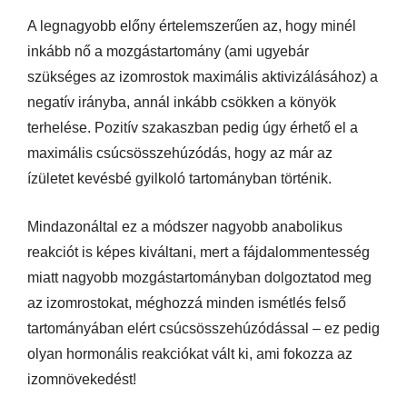
A legnagyobb előny értelemszerűen az, hogy minél
inkább nő a mozgástartomány (ami ugyebár
szükséges az izomrostok maximális aktivizálásához) a
negatív irányba, annál inkább csökken a könyök
terhelése. Pozitív szakaszban pedig úgy érhető el a
maximális csúcsösszehúzódás, hogy az már az
ízületet kevésbé gyilkoló tartományban történik.
Mindazonáltal ez a módszer nagyobb anabolikus
reakciót is képes kiváltani, mert a fájdalommentesség
miatt nagyobb mozgástartományban dolgoztatod meg
az izomrostokat, méghozzá minden ismétlés felső
tartományában elért csúcsösszehúzódással – ez pedig
olyan hormonális reakciókat vált ki, ami fokozza az
izomnövekedést!