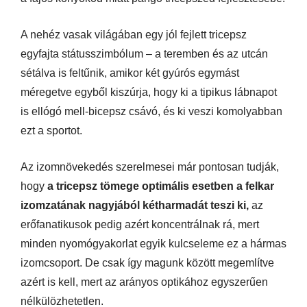
A nehéz vasak világában egy jól fejlett tricepsz
egyfajta státusszimbólum – a teremben és az utcán
sétálva is feltűnik, amikor két gyúrós egymást
méregetve egyből kiszúrja, hogy ki a tipikus lábnapot
is ellógó mell-bicepsz csávó, és ki veszi komolyabban
ezt a sportot.
Az izomnövekedés szerelmesei már pontosan tudják,
hogy
a tricepsz tömege optimális esetben a felkar
izomzatának nagyjából kétharmadát teszi ki,
az
erőfanatikusok pedig azért koncentrálnak rá, mert
minden nyomógyakorlat egyik kulcseleme ez a hármas
izomcsoport. De csak így magunk között megemlítve
azért is kell, mert az arányos optikához egyszerűen
nélkülözhetetlen.