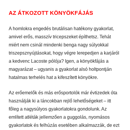
AZ ÁTKOZOTT KÖNYÖKFÁJÁS
A homlokra engedés brutálisan hatékony gyakorlat,
amivel erős, masszív tricepszeket építhetsz. Tehát
miért nem csinál mindenki benga nagy súlyokkal
triszepsznyújtásokat, hogy végre lerepedjen a karjáról
a kedvenc Lacoste pólója? Igen, a könyökfájás a
magyarázat – ugyanis a gyakorlat alsó holtpontján
hatalmas terhelés hat a kifeszített könyökre.
Az erőemelők és más erősportolók már évtizedek óta
használják ki a láncokban rejlő lehetőségeket – itt
főleg a nagysúlyos gyakorlatokra gondolunk. Az
említett atléták jellemzően a guggolás, nyomásos
gyakorlatok és felhúzás esetében alkalmazzák, de ezt