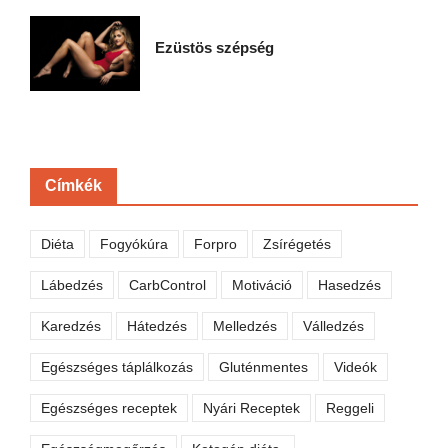
Ezüstös szépség
Címkék
Diéta
Fogyókúra
Forpro
Zsírégetés
Lábedzés
CarbControl
Motiváció
Hasedzés
Karedzés
Hátedzés
Melledzés
Válledzés
Egészséges táplálkozás
Gluténmentes
Videók
Egészséges receptek
Nyári Receptek
Reggeli