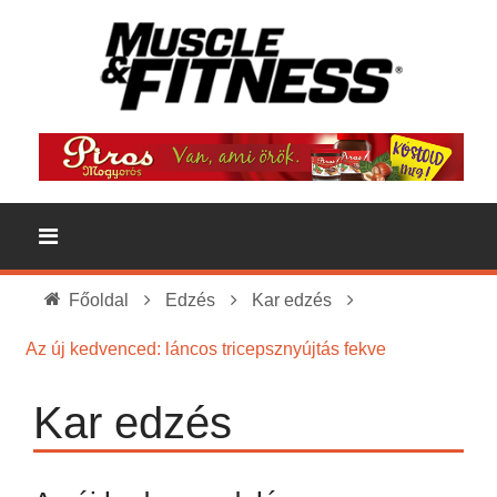
Főoldal
Edzés
Kar edzés
Az új kedvenced: láncos tricepsznyújtás fekve
Kar edzés