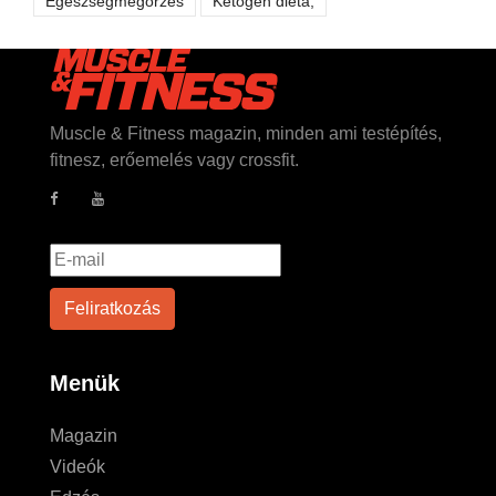
Egészségmegőrzés
Ketogén diéta,
Muscle & Fitness magazin, minden ami testépítés,
fitnesz, erőemelés vagy crossfit.
Menük
Magazin
Videók