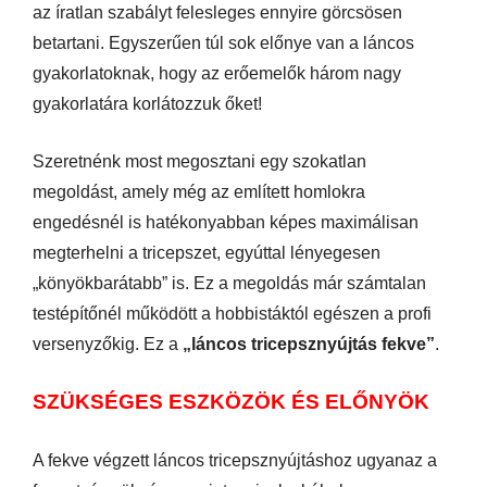
az íratlan szabályt felesleges ennyire görcsösen
betartani. Egyszerűen túl sok előnye van a láncos
gyakorlatoknak, hogy az erőemelők három nagy
gyakorlatára korlátozzuk őket!
Szeretnénk most megosztani egy szokatlan
megoldást, amely még az említett homlokra
engedésnél is hatékonyabban képes maximálisan
megterhelni a tricepszet, egyúttal lényegesen
„könyökbarátabb” is. Ez a megoldás már számtalan
testépítőnél működött a hobbistáktól egészen a profi
versenyzőkig. Ez a
„láncos tricepsznyújtás fekve”
.
SZÜKSÉGES ESZKÖZÖK ÉS ELŐNYÖK
A fekve végzett láncos tricepsznyújtáshoz ugyanaz a