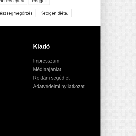
ári Receptek
Reggeli
észségmegőrzés
Ketogén diéta,
Kiadó
Impresszum
Médiaajánlat
Reklám segédlet
Adatvédelmi nyilatkozat