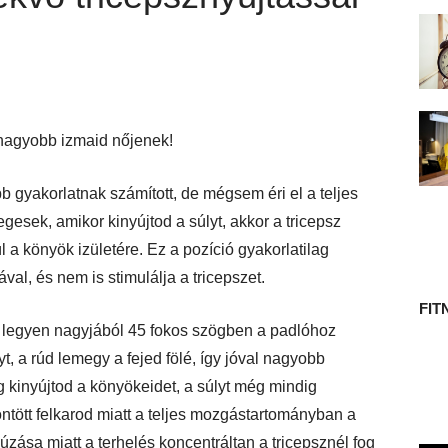
 TÖRTÉNETE
 nagyobb izmaid nőjenek!
bb gyakorlatnak számított, de mégsem éri el a teljes
egesek, amikor kinyújtod a súlyt, akkor a tricepsz
a könyök izületére. Ez a pozíció gyakorlatilag
al, és nem is stimulálja a tricepszet.
FIT
 – legyen nagyjából 45 fokos szögben a padlóhoz
, a rúd lemegy a fejed fölé, így jóval nagyobb
g kinyújtod a könyökeidet, a súlyt még mindig
öntött felkarod miatt a teljes mozgástartományban a
húzása miatt a terhelés koncentráltan a tricepsznél fog