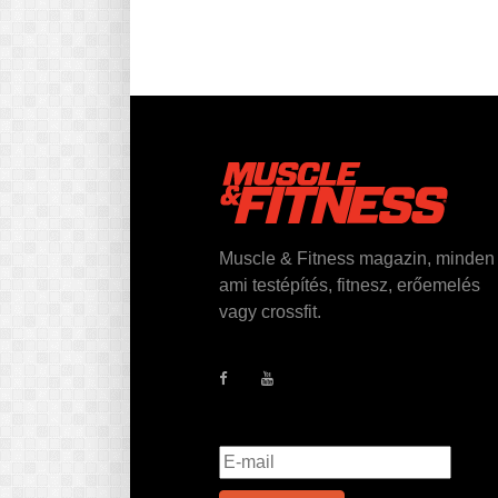
Muscle & Fitness magazin, minden
ami testépítés, fitnesz, erőemelés
vagy crossfit.