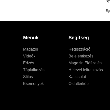
Ny
Eg
Menük
Segítség
Magazin
Regisztráció
Videók
Bejelentkezés
Edzés
Magazin Előfizetés
Táplálkozás
Hírlevél feliratkozás
Stílus
Kapcsolat
Események
Oldaltérkép