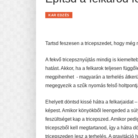
Pasta-túra - avagy A TÉSZTA
MINDENNAPI KENYERÜNK
KAR EDZÉS
A karácsonyról dióhéjban
Tartsd feszesen a tricepszedet, hogy még
A fekvő tricepsznyújtás mindig is kiemelte
hatást. Akkor, ha a felkarok teljesen függől
megpihenhet - magyarán a terhelés átkerül 
megegyezik a szűk nyomás felső holtpontjáv
Ehelyett döntsd kissé hátra a felkarjaidat
képest. Amikor könyökből leengeded a súlyt
feszültséget kap a tricepszed. Amikor pedi
tricepszből kell megtartanod, így a hátra d
tricepszeden lesz a terhelés. A gravitáció 