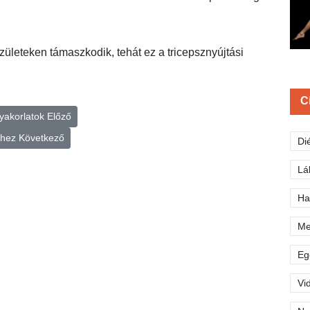
zületeken támaszkodik, tehát ez a tricepsznyújtási
C
gyakorlatok
Előző
séhez
Következő
Di
Lá
Ha
Me
Eg
Vi