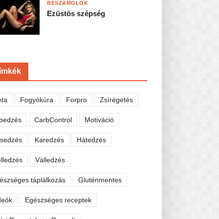
BESZÁMOLÓK
Ezüstös szépség
ímkék
éta
Fogyókúra
Forpro
Zsírégetés
bedzés
CarbControl
Motiváció
sedzés
Karedzés
Hátedzés
lledzés
Válledzés
észséges táplálkozás
Gluténmentes
deók
Egészséges receptek