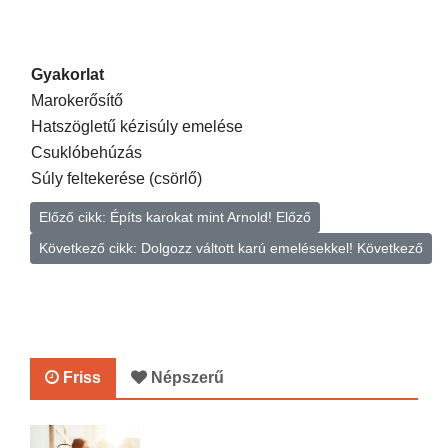
Gyakorlat
Marokerősítő
Hatszögletű kézisúly emelése
Csuklóbehúzás
Súly feltekerése (csörlő)
Előző cikk: Építs karokat mint Arnold!
Előző
Következő cikk: Dolgozz váltott karú emelésekkel!
Következő
Friss
Népszerű