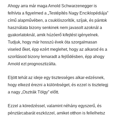
Ahogy arra már maga Arnold Schwarzenegger is
felhívta a figyelmed a „Testépítés Nagy Enciklopédiája”
című alapművében, a csuklószorítók, szíjak, és pántok
használata bizony senkinek nem javasolt azoknál a
gyakorlatoknál, amik húzóerő kifejtést igényelnek.
Tudjuk, hogy már hosszú évek óta szorgalmasan
viseled őket, épp ezért meglehet, hogy az alkarod és a
szorításod bizony lemaradt a fejlődésben, épp ahogy
Arnold ezt prognosztizálta.
Eljött tehát az ideje egy tisztességes alkar-edzésnek,
hogy elkezd érezni a különbséget, és ezzel is tisztelegj
a nagy „Osztrák Tölgy” előtt.
Ezzel a köredzéssel, valamint néhány egyszerű, és
pénztárcabarát eszközzel, amiket otthon is fellelhetsz