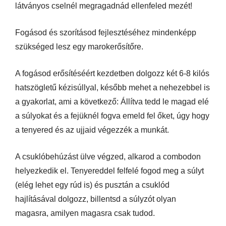
látványos cselnél megragadnád ellenfeled mezét!
Fogásod és szorításod fejlesztéséhez mindenképp
szükséged lesz egy marokerősítőre.
A fogásod erősítéséért kezdetben dolgozz két 6-8 kilós
hatszögletű kézisúllyal, később mehet a nehezebbel is
a gyakorlat, ami a következő: Állítva tedd le magad elé
a súlyokat és a fejüknél fogva emeld fel őket, úgy hogy
a tenyered és az ujjaid végezzék a munkát.
A csuklóbehúzást ülve végzed, alkarod a combodon
helyezkedik el. Tenyereddel felfelé fogod meg a súlyt
(elég lehet egy rúd is) és pusztán a csuklód
hajlításával dolgozz, billentsd a súlyzót olyan
magasra, amilyen magasra csak tudod.