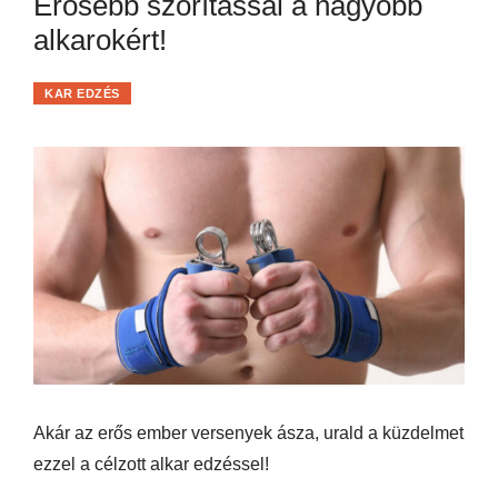
Erősebb szorítással a nagyobb
alkarokért!
KAR EDZÉS
Akár az erős ember versenyek ásza, urald a küzdelmet
ezzel a célzott alkar edzéssel!