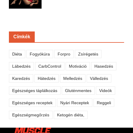
Címkék
Diéta
Fogyókúra
Forpro
Zsírégetés
Lábedzés
CarbControl
Motiváció
Hasedzés
Karedzés
Hátedzés
Melledzés
Válledzés
Egészséges táplálkozás
Gluténmentes
Videók
Egészséges receptek
Nyári Receptek
Reggeli
Egészségmegőrzés
Ketogén diéta,