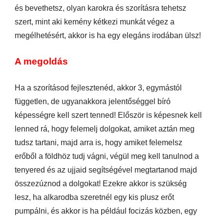
és bevethetsz, olyan karokra és szorításra tehetsz
szert, mint aki kemény kétkezi munkát végez a
megélhetésért, akkor is ha egy elegáns irodában ülsz!
A megoldás
Ha a szorításod fejlesztenéd, akkor 3, egymástól
független, de ugyanakkora jelentőséggel bíró
képességre kell szert tenned! Először is képesnek kell
lenned rá, hogy felemelj dolgokat, amiket aztán meg
tudsz tartani, majd arra is, hogy amiket felemelsz
erőből a földhöz tudj vágni, végül meg kell tanulnod a
tenyered és az ujjaid segítségével megtartanod majd
összezúznod a dolgokat! Ezekre akkor is szükség
lesz, ha alkarodba szeretnél egy kis plusz erőt
pumpálni, és akkor is ha például focizás közben, egy