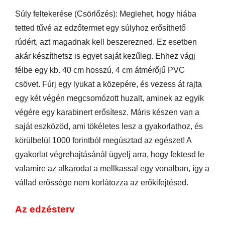
Súly feltekerése (Csörlőzés): Meglehet, hogy hiába
tetted tűvé az edzőtermet egy súlyhoz erősíthető
rúdért, azt magadnak kell beszerezned. Ez esetben
akár készíthetsz is egyet saját kezűleg. Ehhez vágj
félbe egy kb. 40 cm hosszú, 4 cm átmérőjű PVC
csövet. Fúrj egy lyukat a közepére, és vezess át rajta
egy két végén megcsomózott huzalt, aminek az egyik
végére egy karabinert erősítesz. Máris készen van a
saját eszközöd, ami tökéletes lesz a gyakorlathoz, és
körülbelül 1000 forintból megúsztad az egészet! A
gyakorlat végrehajtásánál ügyelj arra, hogy fektesd le
valamire az alkarodat a mellkassal egy vonalban, így a
vállad erőssége nem korlátozza az erőkifejtésed.
Az edzésterv