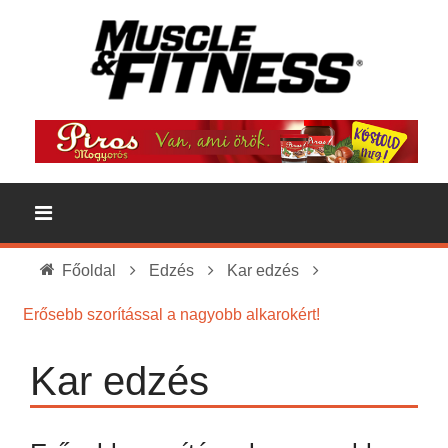
Főoldal
Edzés
Kar edzés
Erősebb szorítással a nagyobb alkarokért!
Kar edzés