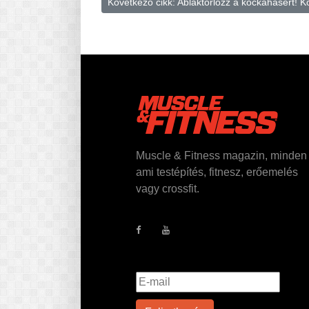
Következő cikk: Ablaktörlőzz a kockahasért!
K
Muscle & Fitness magazin, minden
ami testépítés, fitnesz, erőemelés
vagy crossfit.