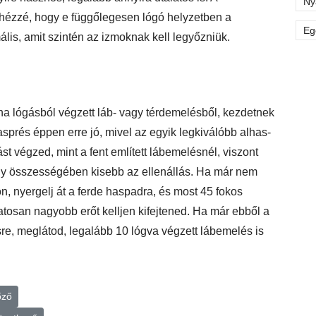
Ny
nehézzé, hogy e függőlegesen lógó helyzetben a
Eg
ális, amit szintén az izmoknak kell legyőzniük.
lna lógásból végzett láb- vagy térdemelésből, kezdetnek
hasprés éppen erre jó, mivel az egyik legkiválóbb alhas-
t végzed, mint a fent említett lábemelésnél, viszont
gy összességében kisebb az ellenállás. Ha már nem
ön, nyergelj át a ferde haspadra, és most 45 fokos
tosan nagyobb erőt kelljen kifejtened. Ha már ebből a
sre, meglátod, legalább 10 lógva végzett lábemelés is
őző