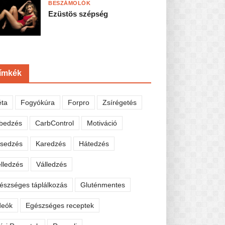
BESZÁMOLÓK
Ezüstös szépség
ímkék
éta
Fogyókúra
Forpro
Zsírégetés
bedzés
CarbControl
Motiváció
sedzés
Karedzés
Hátedzés
lledzés
Válledzés
észséges táplálkozás
Gluténmentes
deók
Egészséges receptek