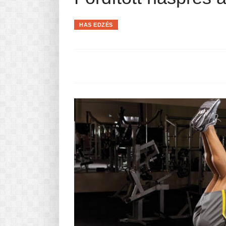
Pasta-túra - avagy A TÉSZTA
MINDENNAPI KENYERÜNK
HAS EDZÉS
A karácsonyról dióhéjban