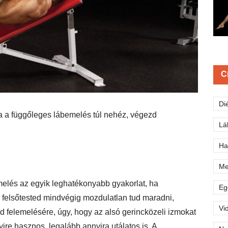
C
Di
ha a függőleges lábemelés túl nehéz, végezd
Lá
Ha
Me
melés az egyik leghatékonyabb gyakorlat, ha
Eg
n felsőtested mindvégig mozdulatlan tud maradni,
Vi
 felemelésére, úgy, hogy az alsó gerincközeli izmokat
ire hasznos, legalább annyira utálatos is. A