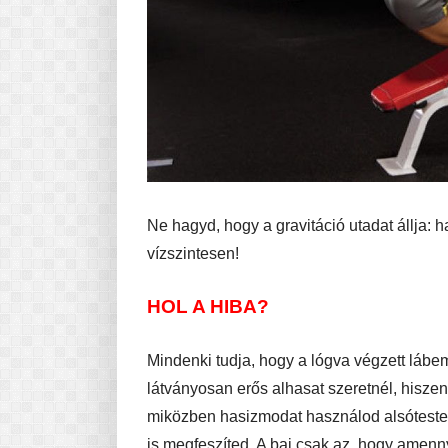
Ne hagyd, hogy a gravitáció utadat állja: 
vízszintesen!
HOL A HIBA?
Mindenki tudja, hogy a lógva végzett lábe
látványosan erős alhasat szeretnél, hisze
miközben hasizmodat használod alsótested
is megfeszíted. A baj csak az, hogy amenny