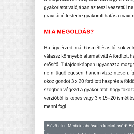
gyakorlatot valójában az teszi veszettül 
gravitáció testedre gyakorolt hatása maxim
MI A MEGOLDÁS?
Ha úgy érzed, már 6 ismétlés is túl sok vo
válassz könnyebb alternatívát! A fordított 
erősítő. Tulajdonképpen ugyanazt a mozgás
nem függőlegesen, hanem vízszintesen, í
okoz gondot 3 x 20 fordított hasprés a föld
szögben végezd a gyakorlatot, hogy fokoza
verzióból is képes vagy 3 x 15–20 ismétlé
menni fog!
Előző cikk: Medicinlabdával a kockahasért!
El