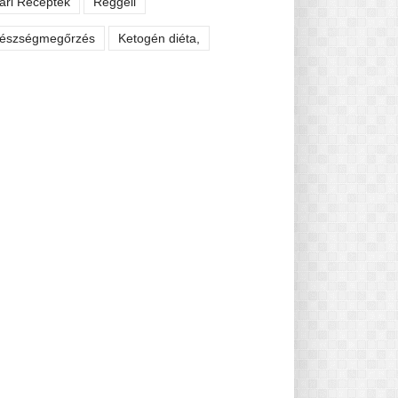
ári Receptek
Reggeli
észségmegőrzés
Ketogén diéta,