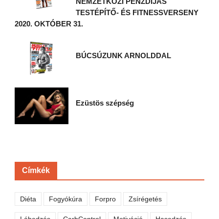
NEMZETKÖZI PÉNZDÍJAS
TESTÉPÍTŐ- ÉS FITNESSVERSENY
2020. OKTÓBER 31.
BÚCSÚZUNK ARNOLDDAL
Ezüstös szépség
Címkék
Diéta
Fogyókúra
Forpro
Zsírégetés
Lábedzés
CarbControl
Motiváció
Hasedzés