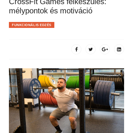
CrossFit Games felkészülés:
mélypontok és motiváció
FUNKCIONÁLIS EDZÉS