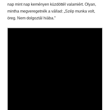
nap mint nap keményen küzdöttél valamiért. Olyan,
mintha megveregetnék a vállad: „Szép munka volt,
öreg. Nem dolgoztál hiába.”