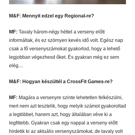
M&F: Mennyit edzel egy Regional-re?
MF:
Tavaly három-négy héttel a verseny előtt
informáltak, és ez szörnyen kevés idő volt. Egész nap
csak a fő versenyszámokat gyakorlod, hogy a lehető
legjobban végezhesd őket. És gyakran még ez sem
elég…
M&F: Hogyan készültél a CrossFit Games-re?
MF:
Magára a versenyre szinte lehetetlen felkészülni,
mert nem azt tesztelik, hogy melyik számot gyakoroltad
a legtöbbet, hanem azt, hogy általában véve ki a
legfittebb. Gyakran csak egy nappal a verseny előtt
hirdetik ki az aktuális versenyszámokat, de tavaly volt