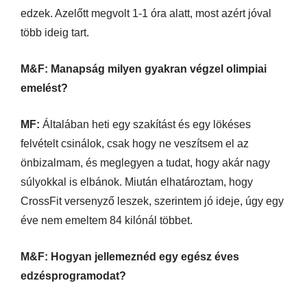
edzek. Azelőtt megvolt 1-1 óra alatt, most azért jóval
több ideig tart.
M&F: Manapság milyen gyakran végzel olimpiai
emelést?
MF:
Általában heti egy szakítást és egy lökéses
felvételt csinálok, csak hogy ne veszítsem el az
önbizalmam, és meglegyen a tudat, hogy akár nagy
súlyokkal is elbánok. Miután elhatároztam, hogy
CrossFit versenyző leszek, szerintem jó ideje, úgy egy
éve nem emeltem 84 kilónál többet.
M&F: Hogyan jellemeznéd egy egész éves
edzésprogramodat?