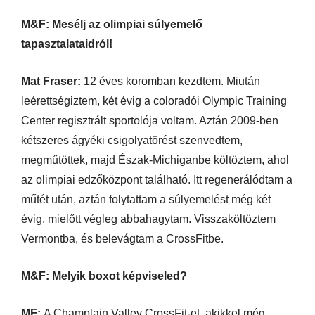
M&F: Mesélj az olimpiai súlyemelő
tapasztalataidról!
Mat Fraser:
12 éves koromban kezdtem. Miután
leérettségiztem, két évig a coloradói Olympic Training
Center regisztrált sportolója voltam. Aztán 2009-ben
kétszeres ágyéki csigolyatörést szenvedtem,
megműtöttek, majd Észak-Michiganbe költöztem, ahol
az olimpiai edzőközpont található. Itt regenerálódtam a
műtét után, aztán folytattam a súlyemelést még két
évig, mielőtt végleg abbahagytam. Visszaköltöztem
Vermontba, és belevágtam a CrossFitbe.
M&F: Melyik boxot képviseled?
MF:
A Champlain Valley CrossFit-et, akikkel még