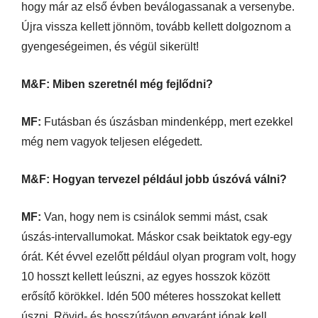
hogy már az első évben beválogassanak a versenybe.
Újra vissza kellett jönnöm, tovább kellett dolgoznom a
gyengeségeimen, és végül sikerült!
M&F: Miben szeretnél még fejlődni?
MF:
Futásban és úszásban mindenképp, mert ezekkel
még nem vagyok teljesen elégedett.
M&F: Hogyan tervezel például jobb úszóvá válni?
MF:
Van, hogy nem is csinálok semmi mást, csak
úszás-intervallumokat. Máskor csak beiktatok egy-egy
órát. Két évvel ezelőtt például olyan program volt, hogy
10 hosszt kellett leúszni, az egyes hosszok között
erősítő körökkel. Idén 500 méteres hosszokat kellett
úszni. Rövid- és hosszútávon egyaránt jónak kell