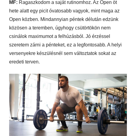
MF:
Ragaszkodom a saját rutinomhoz. Az Open öt
hete alatt egy picit óvatosabb vagyok, mint maga az
Open közben. Mindannyian péntek délután edzünk
közösen a teremben, úgyhogy csütörtökön nem
csinálok maximumot a felhúzásból. Jó érzéssel
szeretem zárni a pénteket, ez a legfontosabb. A helyi
versenyekre készülésnél sem változtatok sokat az
eredeti terven.