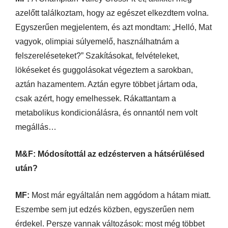
azelőtt találkoztam, hogy az egészet elkezdtem volna.
Egyszerűen megjelentem, és azt mondtam: „Helló, Mat
vagyok, olimpiai súlyemelő, használhatnám a
felszereléseteket?” Szakításokat, felvételeket,
lökéseket és guggolásokat végeztem a sarokban,
aztán hazamentem. Aztán egyre többet jártam oda,
csak azért, hogy emelhessek. Rákattantam a
metabolikus kondicionálásra, és onnantól nem volt
megállás…
M&F: Módosítottál az edzésterven a hátsérülésed
után?
MF:
Most már egyáltalán nem aggódom a hátam miatt.
Eszembe sem jut edzés közben, egyszerűen nem
érdekel. Persze vannak változások: most még többet