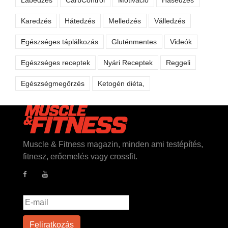
Karedzés
Hátedzés
Melledzés
Válledzés
Egészséges táplálkozás
Gluténmentes
Videók
Egészséges receptek
Nyári Receptek
Reggeli
Egészségmegőrzés
Ketogén diéta,
Muscle & Fitness magazin, minden ami testépítés,
fitnesz, erőemelés vagy crossfit.