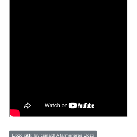
Előző cikk: Így csináld! A farmerjárás
Előző