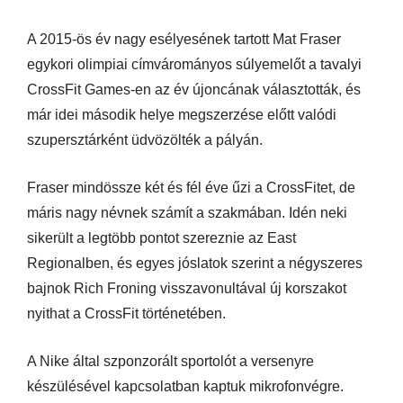
A 2015-ös év nagy esélyesének tartott Mat Fraser
egykori olimpiai címvárományos súlyemelőt a tavalyi
CrossFit Games-en az év újoncának választották, és
már idei második helye megszerzése előtt valódi
szupersztárként üdvözölték a pályán.
Fraser mindössze két és fél éve űzi a CrossFitet, de
máris nagy névnek számít a szakmában. Idén neki
sikerült a legtöbb pontot szereznie az East
Regionalben, és egyes jóslatok szerint a négyszeres
bajnok Rich Froning visszavonultával új korszakot
nyithat a CrossFit történetében.
A Nike által szponzorált sportolót a versenyre
készülésével kapcsolatban kaptuk mikrofonvégre.