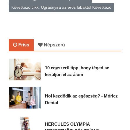
Következő cikk: Ugrásnyira az erős lábaktól
Következő
Friss
Népszerű
10 egyszerű tipp, hogy téged se
kerüljön el az álom
Hol kezdődik az egészség? - Móricz
Dental
HERCULES OLYMPIA