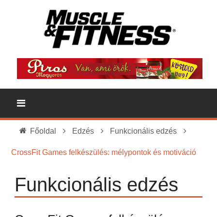
Főoldal
Edzés
Funkcionális edzés
CrossFit Games felkészülés: mélypontok és motiváció
Funkcionális edzés