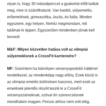
olyan is, hogy 30 másodperccel a gyakorlat előtt tudtuk
meg, mire is számíthatunk. Van kardió, súlyemelés,
erőemelések, gimnasztika, úszás, és futás. Minden
egyszerre, egy helyen. Nehéz megmondani, mit
találnak ki éppen. Egyszerűen mindenben jónak kell
lenned!
M&F: Milyen közvetlen hatása volt az olimpiai
súlyemelésnek a CrossFit karrieredre?
MF:
Szerintem ha bármilyen versenysportolói háttérrel
rendelkezel, az mindenképp nagy előny. Ezek közül is
az olimpiai emelés különösen hasznos, mert ezek az
emelések jelentős részét teszik ki a CrossFit
versenyszámoknak, szóval én szerencsésnek
mondhatom magam. Persze ahhoz nem volt elég,