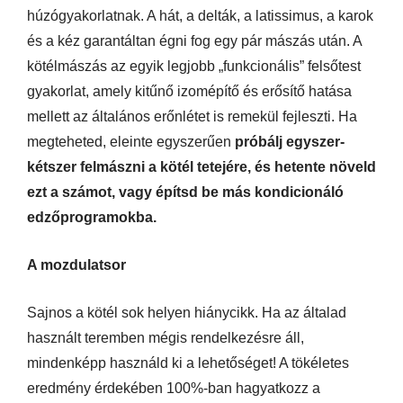
húzógyakorlatnak. A hát, a delták, a latissimus, a karok
és a kéz garantáltan égni fog egy pár mászás után. A
kötélmászás az egyik legjobb „funkcionális” felsőtest
gyakorlat, amely kitűnő izomépítő és erősítő hatása
mellett az általános erőnlétet is remekül fejleszti. Ha
megteheted, eleinte egyszerűen
próbálj egyszer-
kétszer felmászni a kötél tetejére, és hetente növeld
ezt a számot, vagy építsd be más kondicionáló
edzőprogramokba.
A mozdulatsor
Sajnos a kötél sok helyen hiánycikk. Ha az általad
használt teremben mégis rendelkezésre áll,
mindenképp használd ki a lehetőséget! A tökéletes
eredmény érdekében 100%-ban hagyatkozz a