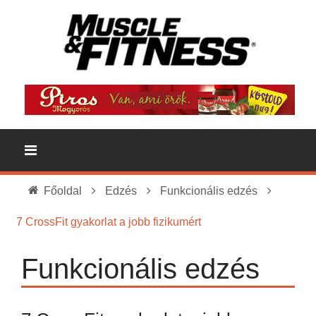
Főoldal
Edzés
Funkcionális edzés
7 CrossFit gyakorlat a jobb fizikumért
Funkcionális edzés