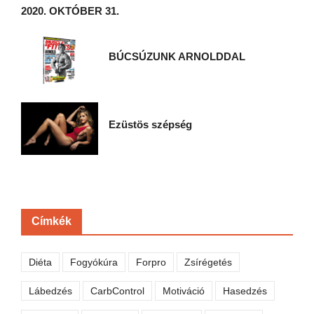
2020. OKTÓBER 31.
BÚCSÚZUNK ARNOLDDAL
Ezüstös szépség
Címkék
Diéta
Fogyókúra
Forpro
Zsírégetés
Lábedzés
CarbControl
Motiváció
Hasedzés