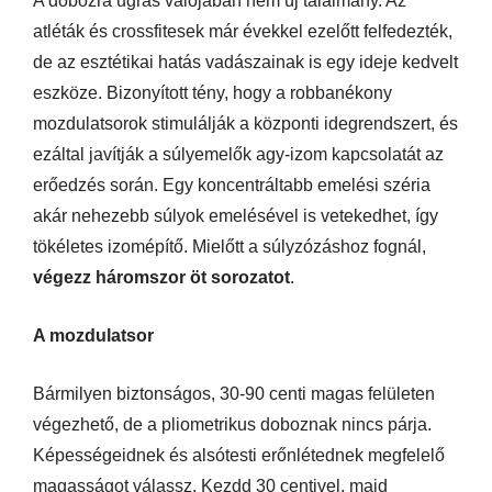
A dobozra ugrás valójában nem új találmány. Az
atléták és crossfitesek már évekkel ezelőtt felfedezték,
de az esztétikai hatás vadászainak is egy ideje kedvelt
eszköze. Bizonyított tény, hogy a robbanékony
mozdulatsorok stimulálják a központi idegrendszert, és
ezáltal javítják a súlyemelők agy-izom kapcsolatát az
erőedzés során. Egy koncentráltabb emelési széria
akár nehezebb súlyok emelésével is vetekedhet, így
tökéletes izomépítő. Mielőtt a súlyzózáshoz fognál,
végezz háromszor öt sorozatot
.
A mozdulatsor
Bármilyen biztonságos, 30-90 centi magas felületen
végezhető, de a pliometrikus doboznak nincs párja.
Képességeidnek és alsótesti erőnlétednek megfelelő
magasságot válassz. Kezdd 30 centivel, majd