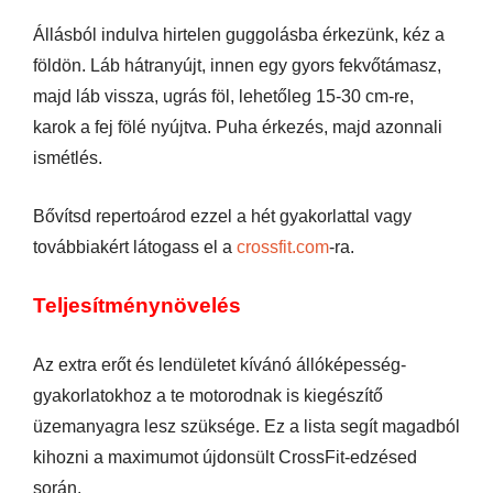
Állásból indulva hirtelen guggolásba érkezünk, kéz a
földön. Láb hátranyújt, innen egy gyors fekvőtámasz,
majd láb vissza, ugrás föl, lehetőleg 15-30 cm-re,
karok a fej fölé nyújtva. Puha érkezés, majd azonnali
ismétlés.
Bővítsd repertoárod ezzel a hét gyakorlattal vagy
továbbiakért látogass el a
crossfit.com
-ra.
Teljesítménynövelés
Az extra erőt és lendületet kívánó állóképesség-
gyakorlatokhoz a te motorodnak is kiegészítő
üzemanyagra lesz szüksége. Ez a lista segít magadból
kihozni a maximumot újdonsült CrossFit-edzésed
során.