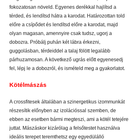
fokozatosan növeld. Egyenes derékkal hajlítsd a
térded, és lendítsd hátra a karodat. Határozottan told
előre a csípődet és lendítsd előre a karodat, majd
olyan magasan, amennyire csak tudsz, ugorj a
dobozra. Próbálj puhán két lábra érkezni,
guggolásban, térdeiddel a talaj fölött legalább
párhuzamosan. A következő ugrás előtt egyenesedj
fel, lépj le a dobozról, és ismételd meg a gyakorlatot.
Kötélmászás
A crossfitesek általában a szinergetikus izommunkát
részesítik előnyben az izolációssal szemben, de
ebben az esetben bármi megteszi, ami a kötél tetejére
juttat. Mászáskor kizárólag a felsőtestet használva
ideális terepet teremthetsz egy egyedülálló