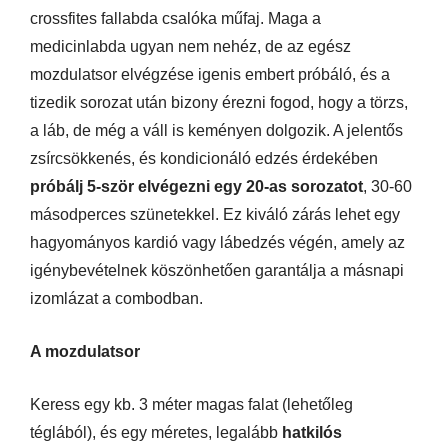
crossfites fallabda csalóka műfaj. Maga a
medicinlabda ugyan nem nehéz, de az egész
mozdulatsor elvégzése igenis embert próbáló, és a
tizedik sorozat után bizony érezni fogod, hogy a törzs,
a láb, de még a váll is keményen dolgozik. A jelentős
zsírcsökkenés, és kondicionáló edzés érdekében
próbálj 5-ször elvégezni egy 20-as sorozatot
, 30-60
másodperces szünetekkel. Ez kiváló zárás lehet egy
hagyományos kardió vagy lábedzés végén, amely az
igénybevételnek köszönhetően garantálja a másnapi
izomlázat a combodban.
A mozdulatsor
Keress egy kb. 3 méter magas falat (lehetőleg
téglából), és egy méretes, legalább
hatkilós