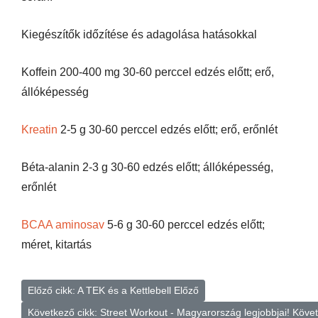
Kiegészítők időzítése és adagolása hatásokkal
Koffein 200-400 mg 30-60 perccel edzés előtt; erő,
állóképesség
Kreatin
2-5 g 30-60 perccel edzés előtt; erő, erőnlét
Béta-alanin 2-3 g 30-60 edzés előtt; állóképesség,
erőnlét
BCAA aminosav
5-6 g 30-60 perccel edzés előtt;
méret, kitartás
Előző cikk: A TEK és a Kettlebell
Előző
Következő cikk: Street Workout - Magyarország legjobbjai!
Köve