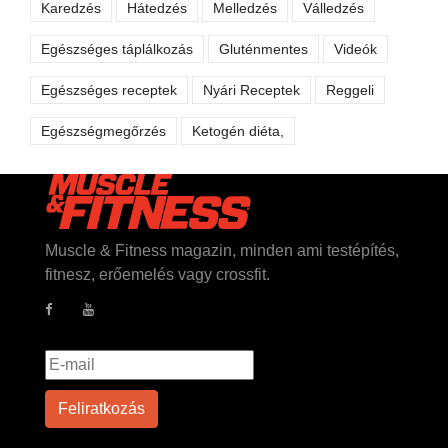
Karedzés
Hátedzés
Melledzés
Válledzés
Egészséges táplálkozás
Gluténmentes
Videók
Egészséges receptek
Nyári Receptek
Reggeli
Egészségmegőrzés
Ketogén diéta,
Muscle & Fitness magazin, minden ami testépítés,
fitnesz, erőemelés vagy crossfit.