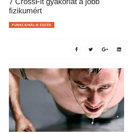
7 CrossFit gyakorlat a jobb
fizikumért
FUNKCIONÁLIS EDZÉS