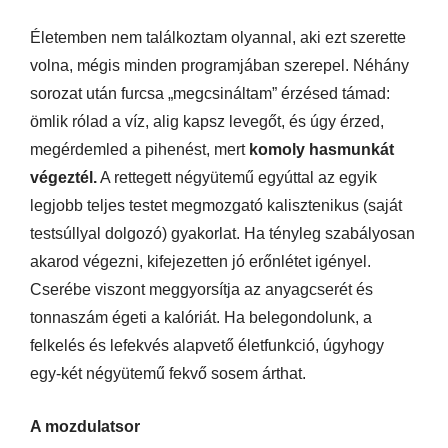
Életemben nem találkoztam olyannal, aki ezt szerette
volna, mégis minden programjában szerepel. Néhány
sorozat után furcsa „megcsináltam” érzésed támad:
ömlik rólad a víz, alig kapsz levegőt, és úgy érzed,
megérdemled a pihenést, mert
komoly hasmunkát
végeztél.
A rettegett négyütemű egyúttal az egyik
legjobb teljes testet megmozgató kalisztenikus (saját
testsúllyal dolgozó) gyakorlat. Ha tényleg szabályosan
akarod végezni, kifejezetten jó erőnlétet igényel.
Cserébe viszont meggyorsítja az anyagcserét és
tonnaszám égeti a kalóriát. Ha belegondolunk, a
felkelés és lefekvés alapvető életfunkció, úgyhogy
egy-két négyütemű fekvő sosem árthat.
A mozdulatsor