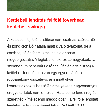
Kettlebell lendítés fej fölé (overhead
kettlebell swings)
A kettlebell fej fölé lendítése nem csak zsírcsökkentő
és kondicionáló hatása miatt kiváló gyakorlat, de a
combhajlító és fenékizmokat is alaposan
megdolgoztatja. A legtöbb fenék- és combgyakorlattal
szemben (mint például a lábhajlítás és a felhúzás) a
kettlebell lendítésben van egy egyedülállóan
robbanékony összetevő, ami miatt olyan
izomrostokhoz is hozzáfér, amelyeket a hagyományos
erőgyakorlatok nem érnek el. Ha a comb-fenék régiót
szeretnéd kíméletlenül megdolgozni, a fej fölé lendített
kettlebell a legjobb társad lehet.
Próbálj 12-15