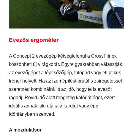
Evezős ergométer
A Concept 2 evezőgép kétségtelenül a CrossFitnek
köszönheti új virágkorát. Egyre gyakrabban választják
az evezőgépet a lépcsőzőgép, futópad vagy elliptikus
tréner helyett. Ha az izomépítést brutális zsírégetéssel
szeretnéd kombinálni, itt az idő, hogy te is evezőt
ragadj! Rövid idő alatt rengeteg kalóriát éget, ezért
ideális annak, aki utálja a kardiót vagy épp
időhiányban szenved.
A mozdulatsor