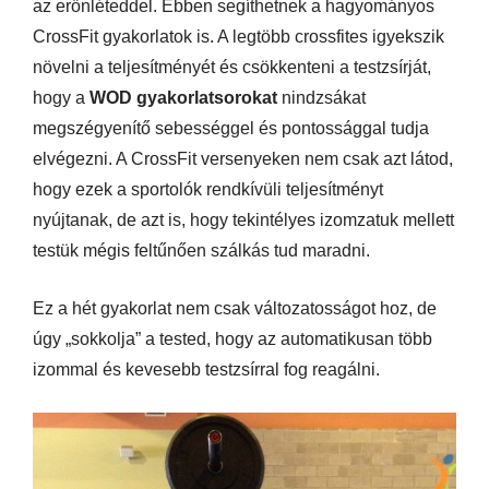
az erőnléteddel. Ebben segíthetnek a hagyományos
CrossFit gyakorlatok is. A legtöbb crossfites igyekszik
növelni a teljesítményét és csökkenteni a testzsírját,
hogy a
WOD gyakorlatsorokat
nindzsákat
megszégyenítő sebességgel és pontossággal tudja
elvégezni. A CrossFit versenyeken nem csak azt látod,
hogy ezek a sportolók rendkívüli teljesítményt
nyújtanak, de azt is, hogy tekintélyes izomzatuk mellett
testük mégis feltűnően szálkás tud maradni.
Ez a hét gyakorlat nem csak változatosságot hoz, de
úgy „sokkolja” a tested, hogy az automatikusan több
izommal és kevesebb testzsírral fog reagálni.