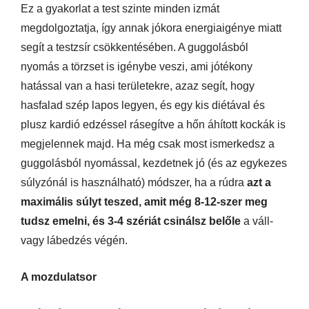
Ez a gyakorlat a test szinte minden izmát
megdolgoztatja, így annak jókora energiaigénye miatt
segít a testzsír csökkentésében. A guggolásból
nyomás a törzset is igénybe veszi, ami jótékony
hatással van a hasi területekre, azaz segít, hogy
hasfalad szép lapos legyen, és egy kis diétával és
plusz kardió edzéssel rásegítve a hőn áhított kockák is
megjelennek majd. Ha még csak most ismerkedsz a
guggolásból nyomással, kezdetnek jó (és az egykezes
súlyzónál is használható) módszer, ha a rúdra
azt a
maximális súlyt teszed, amit még 8-12-szer meg
tudsz emelni, és 3-4 szériát csinálsz belőle
a váll-
vagy lábedzés végén.
A mozdulatsor