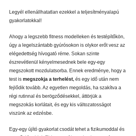
Legyél ellenállhatatlan ezekkel a teljesítményalapú
gyakorlatokkal!
Ahogy a legszebb fitness modelleken és testépítőkön,
úgy a legelszántabb gyúrósokon is olykor erőt vesz az
elégedettség hívogató réme. Sokan szinte
észrevétlenül kényelmesednek bele egy-egy
megszokott mozdulatsorba. Ennek eredménye, hogy a
test is
megszokja a terhelést,
és egy idő után nem
fejlődik tovább. Az egyetlen megoldás, ha szakítva a
régi rutinnal és berögződésekkel, áttörjük a
megszokás korlátait, és egy kis változatosságot
viszünk az edzésbe.
Egy-egy újító gyakorlat csodát tehet a fizikumoddal és