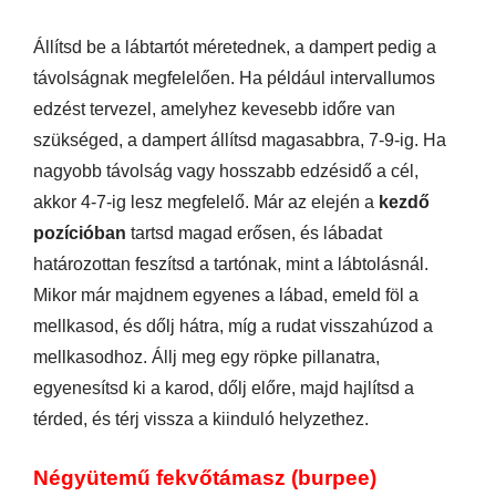
Állítsd be a lábtartót méretednek, a dampert pedig a
távolságnak megfelelően. Ha például intervallumos
edzést tervezel, amelyhez kevesebb időre van
szükséged, a dampert állítsd magasabbra, 7-9-ig. Ha
nagyobb távolság vagy hosszabb edzésidő a cél,
akkor 4-7-ig lesz megfelelő. Már az elején a
kezdő
pozícióban
tartsd magad erősen, és lábadat
határozottan feszítsd a tartónak, mint a lábtolásnál.
Mikor már majdnem egyenes a lábad, emeld föl a
mellkasod, és dőlj hátra, míg a rudat visszahúzod a
mellkasodhoz. Állj meg egy röpke pillanatra,
egyenesítsd ki a karod, dőlj előre, majd hajlítsd a
térded, és térj vissza a kiinduló helyzethez.
Négyütemű fekvőtámasz (burpee)