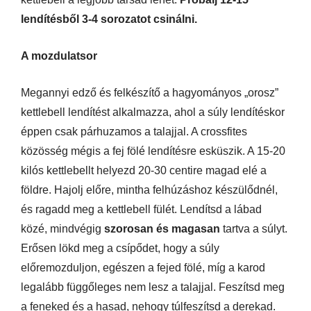
lendítésből 3-4 sorozatot csinálni.
A mozdulatsor
Megannyi edző és felkészítő a hagyományos „orosz”
kettlebell lendítést alkalmazza, ahol a súly lendítéskor
éppen csak párhuzamos a talajjal. A crossfites
közösség mégis a fej fölé lendítésre esküszik. A 15-20
kilós kettlebellt helyezd 20-30 centire magad elé a
földre. Hajolj előre, mintha felhúzáshoz készülődnél,
és ragadd meg a kettlebell fülét. Lendítsd a lábad
közé, mindvégig
szorosan és magasan
tartva a súlyt.
Erősen lökd meg a csípődet, hogy a súly
előremozduljon, egészen a fejed fölé, míg a karod
legalább függőleges nem lesz a talajjal. Feszítsd meg
a feneked és a hasad, nehogy túlfeszítsd a derekad.