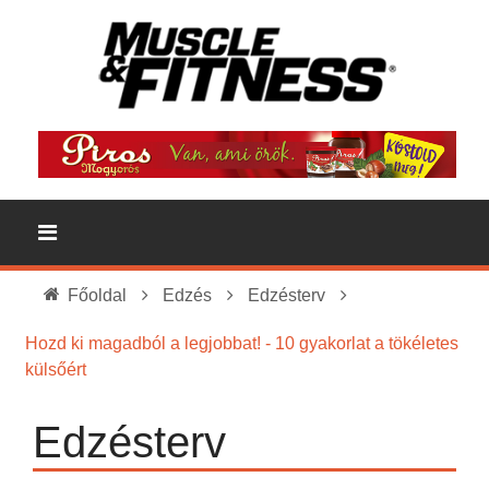
Főoldal
Edzés
Edzésterv
Hozd ki magadból a legjobbat! - 10 gyakorlat a tökéletes
külsőért
Edzésterv