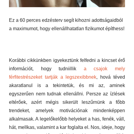
Ez a 60 perces edzésterv segít kihozni adottságaidból
a maximumot, hogy ellenállhatatlan fizikumot építhess!
Korábbi cikkünkben igyekeztünk felfedni a kincset érő
információt, hogy tudniillik
a csajok mely
férfitestrészeket tartják a legszexibbnek
, hová téved
akaratlanul is a tekintetük, és mi az, aminek
egyszerűen nem tudnak ellenállni. Persze az ízlések
eltérőek, azért mégis sikerült leszűrnünk a főbb
trendeket, amelyek motivációnak mindenképpen
alkalmasak. A legelőkelőbb helyeket a has, fenék, váll,
hát, mellkas, valamint a kar foglalta el. Nos, ideje, hogy