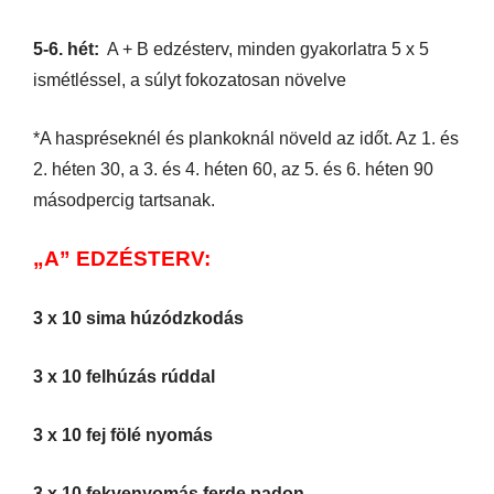
5-6. hét:
A + B edzésterv, minden gyakorlatra 5 x 5
ismétléssel, a súlyt fokozatosan növelve
*A haspréseknél és plankoknál növeld az időt. Az 1. és
2. héten 30, a 3. és 4. héten 60, az 5. és 6. héten 90
másodpercig tartsanak.
„A” EDZÉSTERV:
3 x 10 sima húzódzkodás
3 x 10 felhúzás rúddal
3 x 10 fej fölé nyomás
3 x 10 fekvenyomás ferde padon