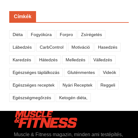
Címkék
Diéta
Fogyókúra
Forpro
Zsírégetés
Lábedzés
CarbControl
Motiváció
Hasedzés
Karedzés
Hátedzés
Melledzés
Válledzés
Egészséges táplálkozás
Gluténmentes
Videók
Egészséges receptek
Nyári Receptek
Reggeli
Egészségmegőrzés
Ketogén diéta,
Muscle & Fitness magazin, minden ami testépítés,