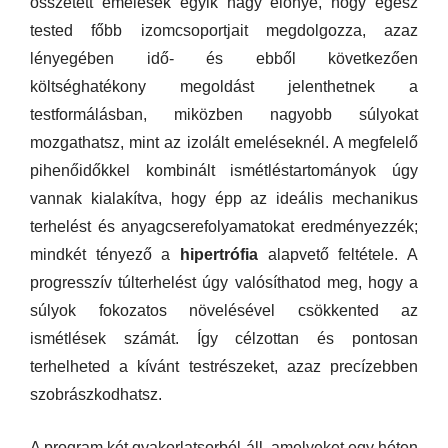
összetett emelések egyik nagy előnye, hogy egész
tested főbb izomcsoportjait megdolgozza, azaz
lényegében idő- és ebből következően
költséghatékony megoldást jelenthetnek a
testformálásban, miközben nagyobb súlyokat
mozgathatsz, mint az izolált emeléseknél. A megfelelő
pihenőidőkkel kombinált ismétléstartományok úgy
vannak kialakítva, hogy épp az ideális mechanikus
terhelést és anyagcserefolyamatokat eredményezzék;
mindkét tényező a
hipertrófia
alapvető feltétele. A
progresszív túlterhelést úgy valósíthatod meg, hogy a
súlyok fokozatos növelésével csökkented az
ismétlések számát. Így célzottan és pontosan
terhelheted a kívánt testrészeket, azaz precízebben
szobrászkodhatsz.
A program két gyakorlatsorból áll, amelyeket egy héten