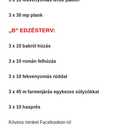
3 x 30 mp plank
„B” EDZÉSTERV:
3 x 10 bakról húzás
3 x 10 román felhúzás
3 x 10 fekvenyomás rúddal
3 x 45 m farmerjárás egykezes súlyzókkal
3 x 10 hasprés
Kövess minket Facebookon is!