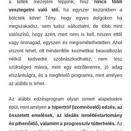
a tettek mezejére lépjünk, hisz
nincs több
vesztegetni való idő
, ha egyszer kezünkben a
bölcsek köve! Tény, hogy egyes dolgokon ha
megszakadsz, sem tudsz változtatni, de több mint
valószínű, hogy azért, mert nem is kell, hiszen ettől
vagy önmagad, egyszeri és megismételhetetlen. Ahol
viszont lehet, ott mindenféle kozmetikai beavatkozás
nélkül kedvedre szobrászkodhatsz, nem lesz
szükséged másra, mint egy edzőteremre, jó adag
elszántságra, és a megfelelő programra, mint amilyen
az alábbi is lehet.
Az alábbi edzésprogram olyan ismert alapelvekre
épül, mint amilyen
a hipertróf (izomnövelő) edzés, az
összetett emelések, az ideális ismétléstartomány
és pihenőidő, valamint a progresszív túlterhelés.
Az