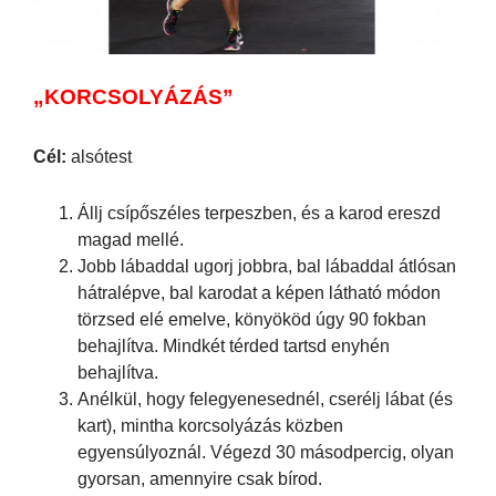
„KORCSOLYÁZÁS”
Cél:
alsótest
Állj csípőszéles terpeszben, és a karod ereszd
magad mellé.
Jobb lábaddal ugorj jobbra, bal lábaddal átlósan
hátralépve, bal karodat a képen látható módon
törzsed elé emelve, könyököd úgy 90 fokban
behajlítva. Mindkét térded tartsd enyhén
behajlítva.
Anélkül, hogy felegyenesednél, cserélj lábat (és
kart), mintha korcsolyázás közben
egyensúlyoznál. Végezd 30 másodpercig, olyan
gyorsan, amennyire csak bírod.