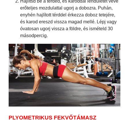
Hajlítsd be a térded, és karoddal lendületet véve
erőteljes mozdulattal ugorj a dobozra. Puhán,
enyhén hajlított térddel érkezza doboz tetejére,
és karod ereszd vissza magad mellé. Lépj vagy
óvatosan ugorj vissza a földre, és ismételd 30
másodpercig.
PLYOMETRIKUS FEKVŐTÁMASZ