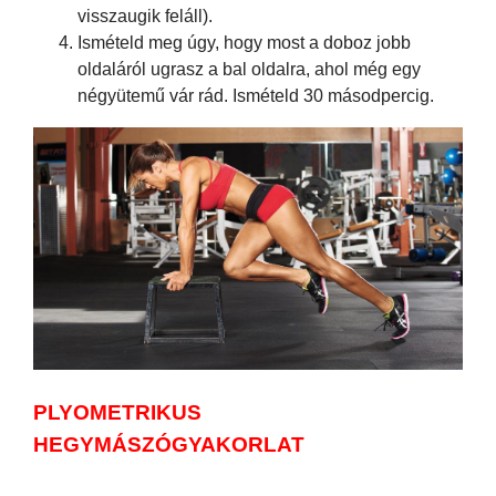
visszaugik feláll).
Ismételd meg úgy, hogy most a doboz jobb
oldaláról ugrasz a bal oldalra, ahol még egy
négyütemű vár rád. Ismételd 30 másodpercig.
PLYOMETRIKUS
HEGYMÁSZÓGYAKORLAT