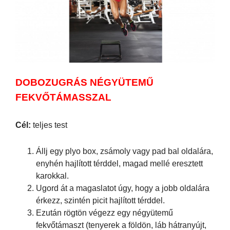
DOBOZUGRÁS NÉGYÜTEMŰ
FEKVŐTÁMASSZAL
Cél:
teljes test
Állj egy plyo box, zsámoly vagy pad bal oldalára,
enyhén hajlított térddel, magad mellé eresztett
karokkal.
Ugord át a magaslatot úgy, hogy a jobb oldalára
érkezz, szintén picit hajlított térddel.
Ezután rögtön végezz egy négyütemű
fekvőtámaszt (tenyerek a földön, láb hátranyújt,