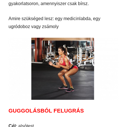
gyakorlatsoron, amennyiszer csak bírsz.
Amire szükséged lesz: egy medicinlabda, egy
ugródoboz vagy zsámoly
GUGGOLÁSBÓL FELUGRÁS
Cél:
alsótest