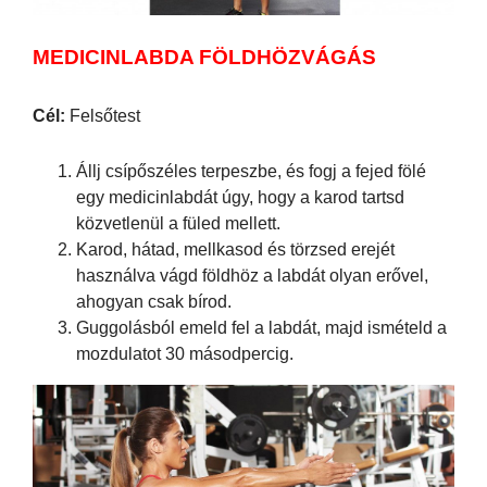
MEDICINLABDA FÖLDHÖZVÁGÁS
Cél:
Felsőtest
Állj csípőszéles terpeszbe, és fogj a fejed fölé
egy medicinlabdát úgy, hogy a karod tartsd
közvetlenül a füled mellett.
Karod, hátad, mellkasod és törzsed erejét
használva vágd földhöz a labdát olyan erővel,
ahogyan csak bírod.
Guggolásból emeld fel a labdát, majd ismételd a
mozdulatot 30 másodpercig.