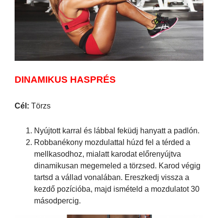
DINAMIKUS HASPRÉS
Cél:
Törzs
Nyújtott karral és lábbal feküdj hanyatt a padlón.
Robbanékony mozdulattal húzd fel a térded a
mellkasodhoz, mialatt karodat előrenyújtva
dinamikusan megemeled a törzsed. Karod végig
tartsd a vállad vonalában. Ereszkedj vissza a
kezdő pozícióba, majd ismételd a mozdulatot 30
másodpercig.