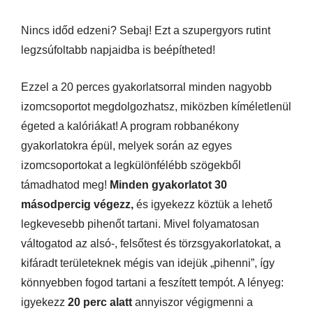
Nincs időd edzeni? Sebaj! Ezt a szupergyors rutint
legzsúfoltabb napjaidba is beépítheted!
Ezzel a 20 perces gyakorlatsorral minden nagyobb
izomcsoportot megdolgozhatsz, miközben kíméletlenül
égeted a kalóriákat! A program robbanékony
gyakorlatokra épül, melyek során az egyes
izomcsoportokat a legkülönfélébb szögekből
támadhatod meg!
Minden gyakorlatot 30
másodpercig végezz,
és igyekezz köztük a lehető
legkevesebb pihenőt tartani. Mivel folyamatosan
váltogatod az alsó-, felsőtest és törzsgyakorlatokat, a
kifáradt területeknek mégis van idejük „pihenni”, így
könnyebben fogod tartani a feszített tempót. A lényeg:
igyekezz
20 perc alatt
annyiszor végigmenni a