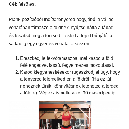
Cél:
felsőtest
Plank-pozícióból indíts: tenyered nagyjából a vállad
vonalában támaszd a földnek, nyújtsd hátra a lábad,
és feszítsd meg a törzsed. Tested a fejed búbjától a
sarkadig egy egyenes vonalat alkosson.
Ereszkedj le fekvőtámaszba, mellkasod a föld
felé engedve, lassú, fegyelmezett mozdulattal.
Karod kiegyenesítésekor rugaszkodj el úgy, hogy
a tenyered felemelkedjen a földről. (Ha ez túl
nehéznek tűnik, könnyítésnek leteheted a térded
a földre). Végezz ismétléseket 30 másodpercig.