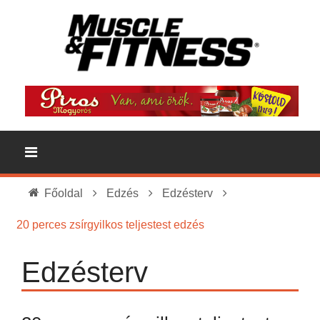
Főoldal
Edzés
Edzésterv
20 perces zsírgyilkos teljestest edzés
Edzésterv