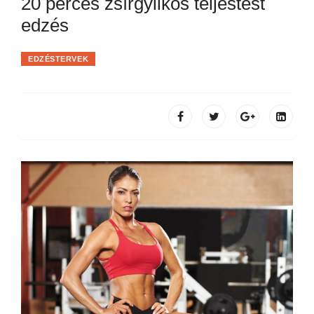
20 perces zsírgyilkos teljestest
edzés
EDZÉSTERVEK