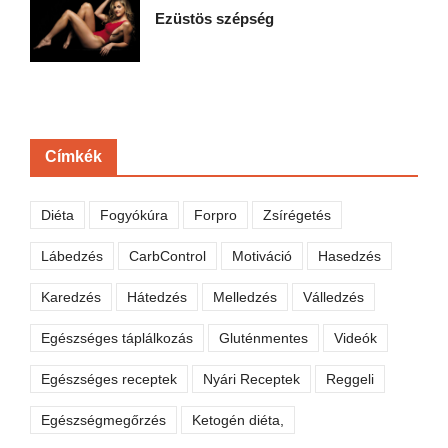
Ezüstös szépség
Címkék
Diéta
Fogyókúra
Forpro
Zsírégetés
Lábedzés
CarbControl
Motiváció
Hasedzés
Karedzés
Hátedzés
Melledzés
Válledzés
Egészséges táplálkozás
Gluténmentes
Videók
Egészséges receptek
Nyári Receptek
Reggeli
Egészségmegőrzés
Ketogén diéta,