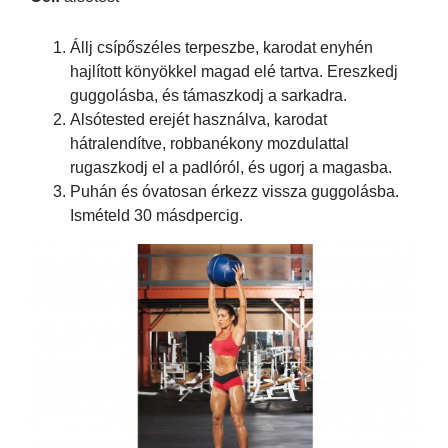
Állj csípőszéles terpeszbe, karodat enyhén
hajlított könyökkel magad elé tartva. Ereszkedj
guggolásba, és támaszkodj a sarkadra.
Alsótested erejét használva, karodat
hátralendítve, robbanékony mozdulattal
rugaszkodj el a padlóról, és ugorj a magasba.
Puhán és óvatosan érkezz vissza guggolásba.
Ismételd 30 másdpercig.