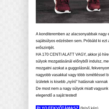
A konditeremben az alacsonyabbak nagy el
sajátsúlyos edzésben sem. Próbáld ki ezt 
erőszintjét.
HA 170 CENTI ALATT VAGY, akkor jó hírein
súlyok mozgatásánál előnyből indulsz, mer
mozgatni azokat a guggolásnál, fekvenyom
nagyobb vasakkal vagy több ismétléssel bí
ízületek is kisebb „nyíró” hatásnak vannak 
De most nem a nagy súlyok miatt vagyunk it
elegendő a saját tested!
PLYO FEKVŐTÁMASZ
(felső kép)