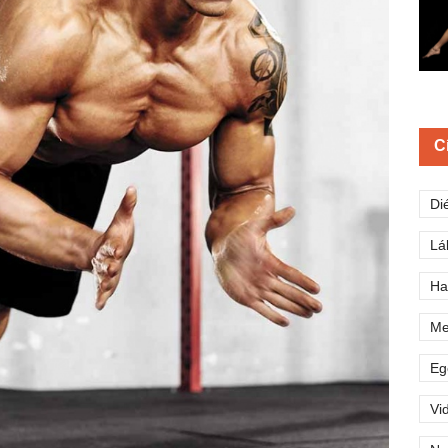
C
Di
Lá
Ha
Me
Eg
Vi