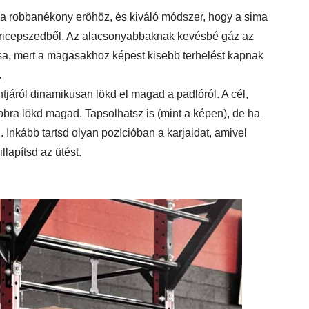
a robbanékony erőhöz, és kiváló módszer, hogy a sima
a tricepszedből. Az alacsonyabbaknak kevésbé gáz az
a, mert a magasakhoz képest kisebb terhelést kapnak
.
járól dinamikusan lökd el magad a padlóról. A cél,
bra lökd magad. Tapsolhatsz is (mint a képen), de ha
. Inkább tartsd olyan pozícióban a karjaidat, amivel
llapítsd az ütést.