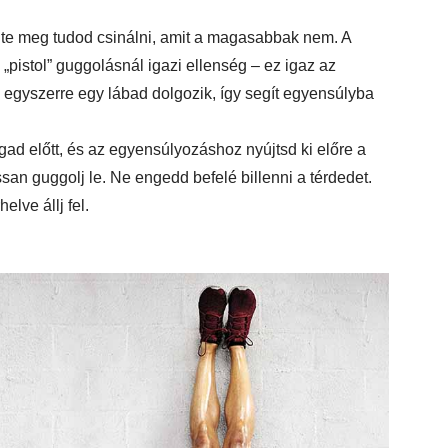
t te meg tudod csinálni, amit a magasabbak nem. A
istol” guggolásnál igazi ellenség – ez igaz az
egyszerre egy lábad dolgozik, így segít egyensúlyba
gad előtt, és az egyensúlyozáshoz nyújtsd ki előre a
lassan guggolj le. Ne engedd befelé billenni a térdedet.
lve állj fel.