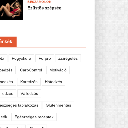
BESZÁMOLÓK
Ezüstös szépség
ímkék
éta
Fogyókúra
Forpro
Zsírégetés
bedzés
CarbControl
Motiváció
sedzés
Karedzés
Hátedzés
lledzés
Válledzés
észséges táplálkozás
Gluténmentes
deók
Egészséges receptek