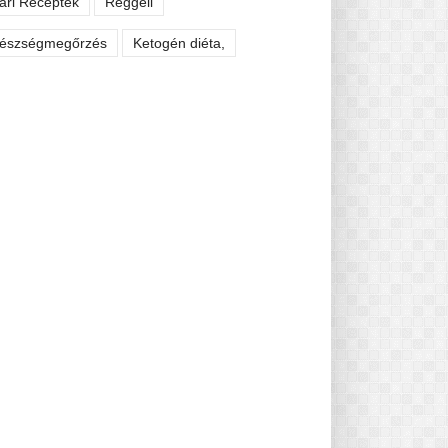
ári Receptek
Reggeli
észségmegőrzés
Ketogén diéta,