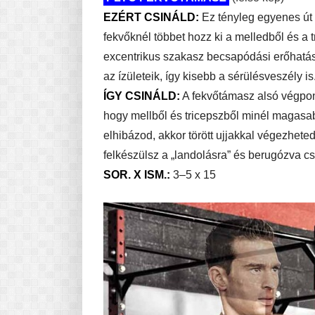
EZÉRT CSINÁLD:
Ez tényleg egyenes út 
fekvőknél többet hozz ki a melledből és 
excentrikus szakasz becsapódási erőhatás
az ízületeik, így kisebb a sérülésveszély is
ÍGY CSINÁLD:
A fekvőtámasz alsó végpont
hogy mellből és tricepszből minél magasab
elhibázod, akkor törött ujjakkal végezheted
felkészülsz a „landolásra” és berugózva csi
SOR. X ISM.:
3–5 x 15