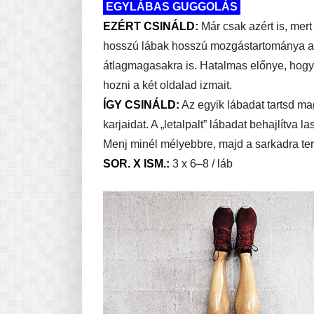
EGYLÁBAS GUGGOLÁS
EZÉRT CSINÁLD:
Már csak azért is, mer
hosszú lábak hosszú mozgástartománya a „p
átlagmagasakra is. Hatalmas előnye, hogy 
hozni a két oldalad izmait.
ÍGY CSINÁLD:
Az egyik lábadat tartsd ma
karjaidat. A „letalpalt” lábadat behajlítva 
Menj minél mélyebbre, majd a sarkadra terhe
SOR. X ISM.:
3 x 6–8 / láb