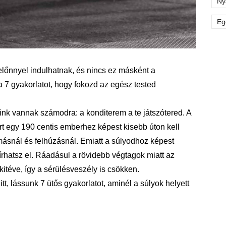
Ny
Eg
őnnyel indulhatnak, és nincs ez másként a
a 7 gyakorlatot, hogy fokozd az egész tested
k vannak számodra: a konditerem a te játszótered. A
t egy 190 centis emberhez képest kisebb úton kell
ásnál és felhúzásnál. Emiatt a súlyodhoz képest
rhatsz el. Ráadásul a rövidebb végtagok miatt az
kitéve, így a sérülésveszély is csökken.
t, lássunk 7 ütős gyakorlatot, aminél a súlyok helyett