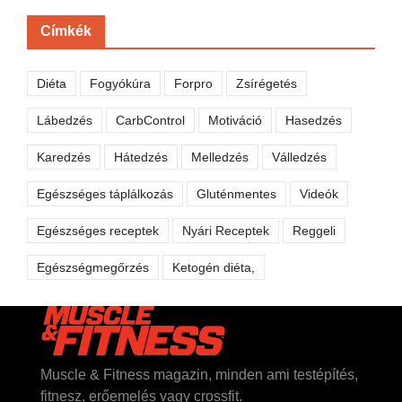
Címkék
Diéta
Fogyókúra
Forpro
Zsírégetés
Lábedzés
CarbControl
Motiváció
Hasedzés
Karedzés
Hátedzés
Melledzés
Válledzés
Egészséges táplálkozás
Gluténmentes
Videók
Egészséges receptek
Nyári Receptek
Reggeli
Egészségmegőrzés
Ketogén diéta,
Muscle & Fitness magazin, minden ami testépítés,
fitnesz, erőemelés vagy crossfit.