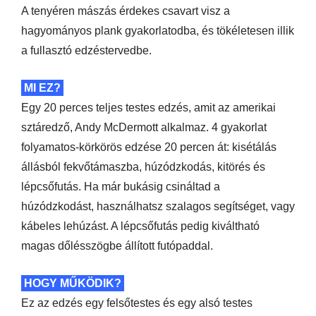
A tenyéren mászás érdekes csavart visz a
hagyományos plank gyakorlatodba, és tökéletesen illik
a fullasztó edzéstervedbe.
MI EZ?
Egy 20 perces teljes testes edzés, amit az amerikai
sztáredző, Andy McDermott alkalmaz. 4 gyakorlat
folyamatos-körkörös edzése 20 percen át: kisétálás
állásból fekvőtámaszba, húzódzkodás, kitörés és
lépcsőfutás. Ha már bukásig csináltad a
húzódzkodást, használhatsz szalagos segítséget, vagy
kábeles lehúzást. A lépcsőfutás pedig kiváltható
magas dőlésszögbe állított futópaddal.
HOGY MŰKÖDIK?
Ez az edzés egy felsőtestes és egy alsó testes