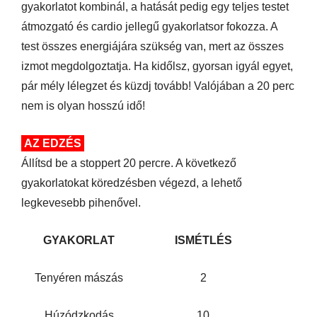
gyakorlatot kombinál, a hatását pedig egy teljes testet
átmozgató és cardio jellegű gyakorlatsor fokozza. A
test összes energiájára szükség van, mert az összes
izmot megdolgoztatja. Ha kidőlsz, gyorsan igyál egyet,
pár mély lélegzet és küzdj tovább! Valójában a 20 perc
nem is olyan hosszú idő!
AZ EDZÉS
Állítsd be a stoppert 20 percre. A következő
gyakorlatokat köredzésben végezd, a lehető
legkevesebb pihenővel.
GYAKORLAT
ISMÉTLÉS
Tenyéren mászás
2
Húzódzkodás
10