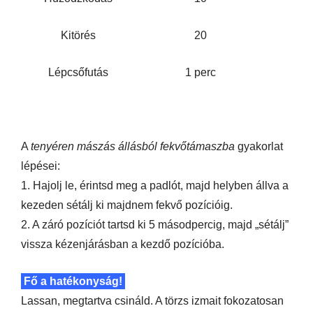
Kitörés
20
Lépcsőfutás
1 perc
A
tenyéren mászás állásból fekvőtámaszba
gyakorlat
lépései:
1. Hajolj le, érintsd meg a padlót, majd helyben állva a
kezeden sétálj ki majdnem fekvő pozícióig.
2. A záró pozíciót tartsd ki 5 másodpercig, majd „sétálj”
vissza kézenjárásban a kezdő pozícióba.
Fő a hatékonyság!
Lassan, megtartva csináld. A törzs izmait fokozatosan