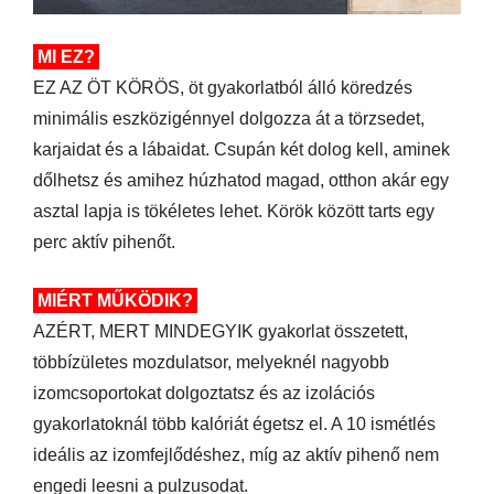
MI EZ?
EZ AZ ÖT KÖRÖS, öt gyakorlatból álló köredzés
minimális eszközigénnyel dolgozza át a törzsedet,
karjaidat és a lábaidat. Csupán két dolog kell, aminek
dőlhetsz és amihez húzhatod magad, otthon akár egy
asztal lapja is tökéletes lehet. Körök között tarts egy
perc aktív pihenőt.
MIÉRT MŰKÖDIK?
AZÉRT, MERT MINDEGYIK gyakorlat összetett,
többízületes mozdulatsor, melyeknél nagyobb
izomcsoportokat dolgoztatsz és az izolációs
gyakorlatoknál több kalóriát égetsz el. A 10 ismétlés
ideális az izomfejlődéshez, míg az aktív pihenő nem
engedi leesni a pulzusodat.