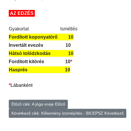
AZ EDZÉS
Gyakorlat Ismétlés
Fordított koponyatörő 10
Invertált evezés 10
Hátsó tolódzkodás 10
Fordított kitörés 10
*
Hasprés 10
*
Lábanként
Előző cikk: A jóga ereje
Előző
Következő cikk: Kőkemény izomépítés - BICEPSZ
Következő