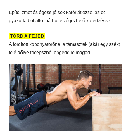
Építs izmot és égess jó sok kalóriát ezzel az öt
gyakorlatból álló, bárhol elvégezhető köredzéssel.
TÖRD A FEJED
A fordított koponyatörőnél a támaszték (akár egy szék)
felé dőlve tricepszből engedd le magad.