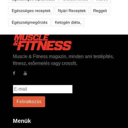
Egészséges receptek
Nyári Receptek
Reggeli
Egészségmegőrzés
Ketogén diéta,
Muscle & Fitness magazin, minden ami testépítés,
fitnesz, erőemelés vagy crossfit.
Menük