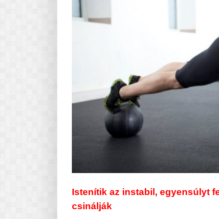
Istenítik az instabil, egyensúlyt 
csinálják