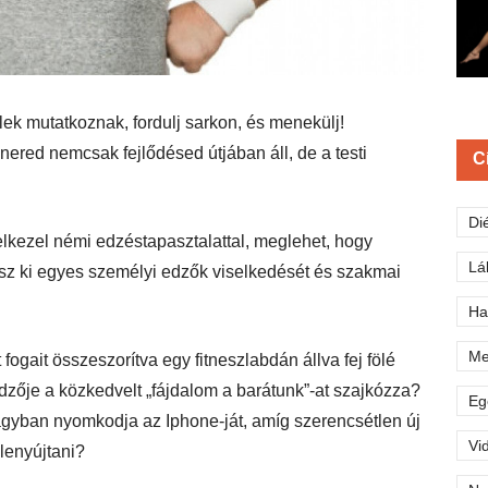
lek mutatkoznak, fordulj sarkon, és menekülj!
énered nemcsak fejlődésed útjában áll, de a testi
C
Di
lkezel némi edzéstapasztalattal, meglehet, hogy
Lá
dsz ki egyes személyi edzők viselkedését és szakmai
Ha
Me
ogait összeszorítva egy fitneszlabdán állva fej fölé
zője a közkedvelt „fájdalom a barátunk”-at szajkózza?
Eg
agyban nyomkodja az Iphone-ját, amíg szerencsétlen új
Vi
lenyújtani?