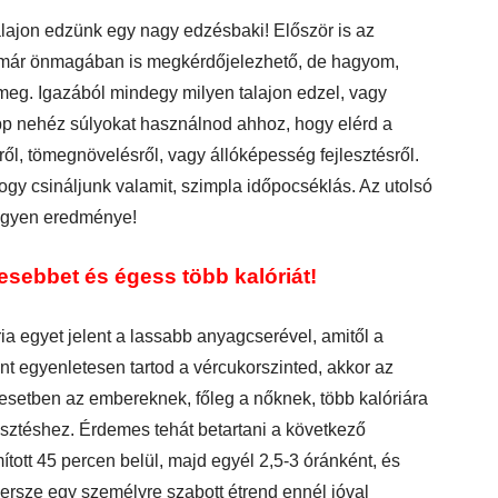
talajon edzünk egy nagy edzésbaki! Először is az
ga már önmagában is megkérdőjelezhető, de hagyom,
meg. Igazából mindegy milyen talajon edzel, vagy
épp nehéz súlyokat használnod ahhoz, hogy elérd a
sről, tömegnövelésről, vagy állóképesség fejlesztésről.
ogy csináljunk valamit, szimpla időpocséklás. Az utolsó
legyen eredménye!
esebbet és égess több kalóriát!
ria egyet jelent a lassabb anyagcserével, amitől a
nt egyenletesen tartod a vércukorszinted, akkor az
k esetben az embereknek, főleg a nőknek, több kalóriára
esztéshez. Érdemes tehát betartani a következő
ított 45 percen belül, majd egyél 2,5-3 óránként, és
ersze egy személyre szabott étrend ennél jóval