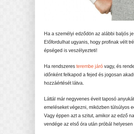
Ha a személyi edződön az alábbi baljós je
Előfordulhat ugyanis, hogy profinak vélt tr
épséged is veszélyezteti!
Ha rendszeres
terembe járó
vagy, és rende
időnként felkapod a fejed és jogosan aka
hozzáértését látva.
Láttál már negyvenes éveit taposó anyukát f
emeléseket végezni, miközben túlsúlyos ed
Vagy éppen azt a szitut, amikor az edző n
vendége az első óra után próbál helyesen 