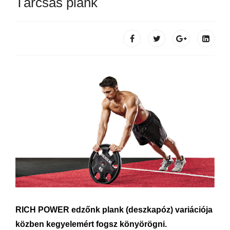
Tárcsás plank
RICH POWER edzőnk plank (deszkapóz) variációja
közben kegyelemért fogsz könyörögni.