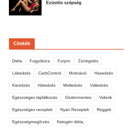
Ezüstös szépség
Címkék
Diéta
Fogyókúra
Forpro
Zsírégetés
Lábedzés
CarbControl
Motiváció
Hasedzés
Karedzés
Hátedzés
Melledzés
Válledzés
Egészséges táplálkozás
Gluténmentes
Videók
Egészséges receptek
Nyári Receptek
Reggeli
Egészségmegőrzés
Ketogén diéta,