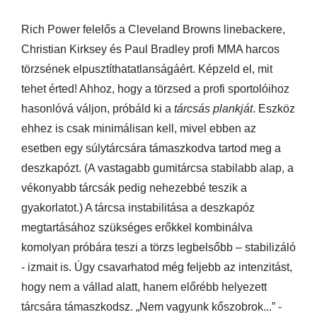
Rich Power felelős a Cleveland Browns linebackere,
Christian Kirksey és Paul Bradley profi MMA harcos
törzsének elpusztíthatatlanságáért. Képzeld el, mit
tehet érted! Ahhoz, hogy a törzsed a profi sportolóihoz
hasonlóvá váljon, próbáld ki a
tárcsás plankját
. Eszköz
ehhez is csak minimálisan kell, mivel ebben az
esetben egy súlytárcsára támaszkodva tartod meg a
deszkapózt. (A vastagabb gumitárcsa stabilabb alap, a
vékonyabb tárcsák pedig nehezebbé teszik a
gyakorlatot.) A tárcsa instabilitása a deszkapóz
megtartásához szükséges erőkkel kombinálva
komolyan próbára teszi a törzs legbelsőbb – stabilizáló
- izmait is. Úgy csavarhatod még feljebb az intenzitást,
hogy nem a vállad alatt, hanem előrébb helyezett
tárcsára támaszkodsz. „Nem vagyunk kőszobrok...” -