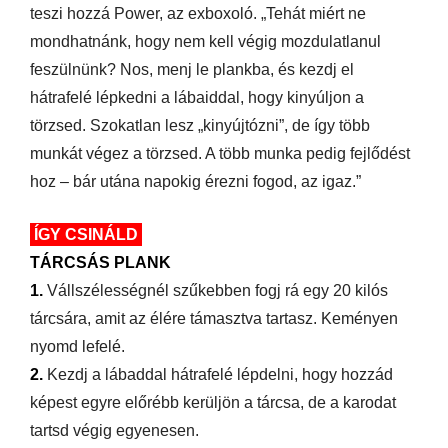
teszi hozzá Power, az exboxoló. „Tehát miért ne
mondhatnánk, hogy nem kell végig mozdulatlanul
feszülnünk? Nos, menj le plankba, és kezdj el
hátrafelé lépkedni a lábaiddal, hogy kinyúljon a
törzsed. Szokatlan lesz „kinyújtózni”, de így több
munkát végez a törzsed. A több munka pedig fejlődést
hoz – bár utána napokig érezni fogod, az igaz.”
ÍGY CSINÁLD
TÁRCSÁS PLANK
1.
Vállszélességnél szűkebben fogj rá egy 20 kilós
tárcsára, amit az élére támasztva tartasz. Keményen
nyomd lefelé.
2.
Kezdj a lábaddal hátrafelé lépdelni, hogy hozzád
képest egyre előrébb kerüljön a tárcsa, de a karodat
tartsd végig egyenesen.