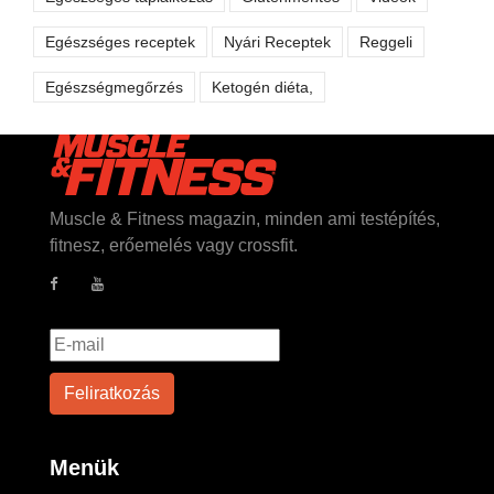
Egészséges receptek
Nyári Receptek
Reggeli
Egészségmegőrzés
Ketogén diéta,
Muscle & Fitness magazin, minden ami testépítés,
fitnesz, erőemelés vagy crossfit.
Menük