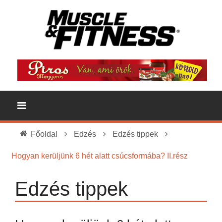
Főoldal
Edzés
Edzés tippek
Hogyan kerüljünk 6 hét alatt csúcsformába? II.rész
Edzés tippek