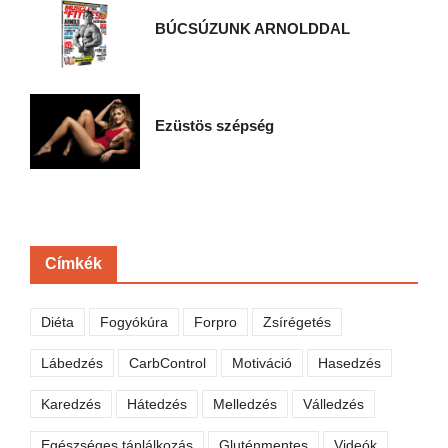
BÚCSÚZUNK ARNOLDDAL
Ezüstös szépség
Címkék
Diéta
Fogyókúra
Forpro
Zsírégetés
Lábedzés
CarbControl
Motiváció
Hasedzés
Karedzés
Hátedzés
Melledzés
Válledzés
Egészséges táplálkozás
Gluténmentes
Videók