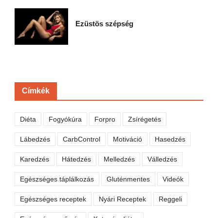
Ezüstös szépség
Címkék
Diéta
Fogyókúra
Forpro
Zsírégetés
Lábedzés
CarbControl
Motiváció
Hasedzés
Karedzés
Hátedzés
Melledzés
Válledzés
Egészséges táplálkozás
Gluténmentes
Videók
Egészséges receptek
Nyári Receptek
Reggeli