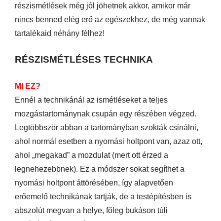
részismétlések még jól jöhetnek akkor, amikor már
nincs benned elég erő az egészekhez, de még vannak
tartalékaid néhány félhez!
RÉSZISMÉTLÉSES TECHNIKA
MI EZ?
Ennél a technikánál az ismétléseket a teljes
mozgástartománynak csupán egy részében végzed.
Legtöbbször abban a tartományban szokták csinálni,
ahol normál esetben a nyomási holtpont van, azaz ott,
ahol „megakad” a mozdulat (mert ott érzed a
legnehezebbnek). Ez a módszer sokat segíthet a
nyomási holtpont áttörésében, így alapvetően
erőemelő technikának tartják, de a testépítésben is
abszolút megvan a helye, főleg bukáson túli