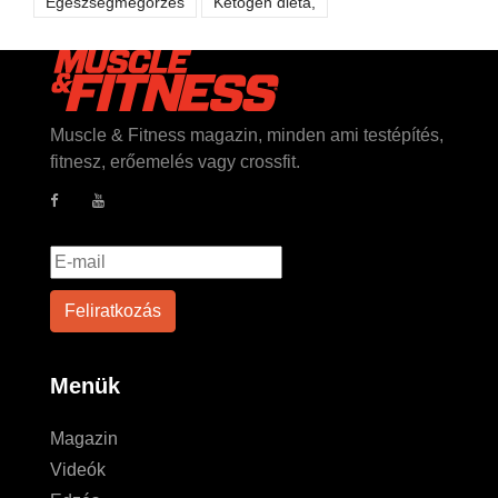
Egészségmegőrzés
Ketogén diéta,
Muscle & Fitness magazin, minden ami testépítés,
fitnesz, erőemelés vagy crossfit.
Menük
Magazin
Videók