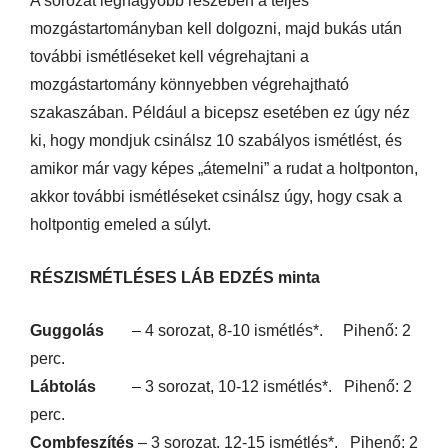
A sorozat legnagyobb részében a teljes
mozgástartományban kell dolgozni, majd bukás után
további ismétléseket kell végrehajtani a
mozgástartomány könnyebben végrehajtható
szakaszában. Például a bicepsz esetében ez úgy néz
ki, hogy mondjuk csinálsz 10 szabályos ismétlést, és
amikor már vagy képes „átemelni” a rudat a holtponton,
akkor további ismétléseket csinálsz úgy, hogy csak a
holtpontig emeled a súlyt.
RÉSZISMÉTLÉSES LÁB EDZÉS minta
Guggolás
– 4 sorozat, 8-10 ismétlés*. Pihenő: 2
perc.
Lábtolás
– 3 sorozat, 10-12 ismétlés*. Pihenő: 2
perc.
Combfeszítés
– 3 sorozat, 12-15 ismétlés*. Pihenő: 2