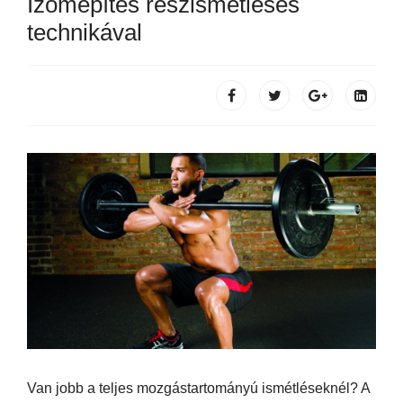
Izomépítés részismétléses
technikával
Van jobb a teljes mozgástartományú ismétléseknél? A