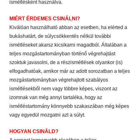
ismétlésként használva.
MIÉRT ÉRDEMES CSINÁLNI?
Kiválóan használható abban az esetben, ha elérted a
bukáshatárt, de súlycsökkentés nélkül további
ismétléseket akarsz kicsikarni magadból. Általában a
teljes mozgástartományban történő végrehajtást
szoktuk javasolni, de a részismétlések olyankor (is)
elfogadhatóak, amikor már az adott sorozatban a teljes
mozgástartományban végrehajtott szabályos
ismétlésekből nem vagy többre képes, viszont az
izomnak van még annyi tartaléka, hogy az
ismétléstartomány könnyebb szakaszában még képes
vagy egyedül mozgatni azt a súlyt.
HOGYAN CSINÁLD?