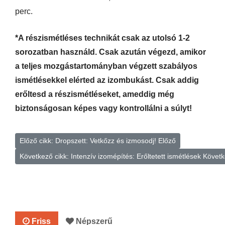
perc.
*A részismétléses technikát csak az utolsó 1-2
sorozatban használd. Csak azután végezd, amikor
a teljes mozgástartományban végzett szabályos
ismétlésekkel elérted az izombukást. Csak addig
erőltesd a részismétléseket, ameddig még
biztonságosan képes vagy kontrollálni a súlyt!
Előző cikk: Dropszett: Vetkőzz és izmosodj!
Előző
Következő cikk: Intenzív izomépítés: Erőltetett ismétlések
Követk
Friss
Népszerű