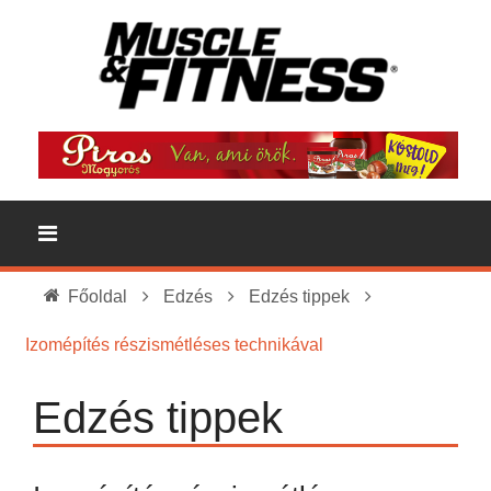
Főoldal
Edzés
Edzés tippek
Izomépítés részismétléses technikával
Edzés tippek