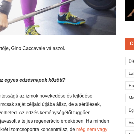
C
tője, Gino Caccavale válaszol.
Di
Lá
az egyes edzésnapok között?
Ha
ntosságú az izmok növekedése és fejlődése
Me
csak saját céljaid útjába állsz, de a sérülések,
Eg
övelheted. Az edzés keménységétől függően
javasolt a teljes regeneráció érdekében. Ha minden
Vi
krét izomcsoportra koncentrálsz, de
még nem vagy