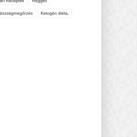
ári Receptek
Reggeli
észségmegőrzés
Ketogén diéta,