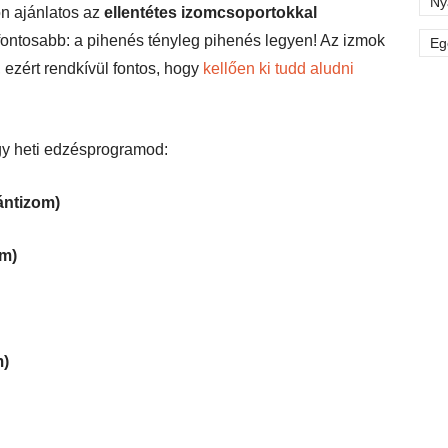
Ny
n ajánlatos az
ellentétes izomcsoportokkal
gfontosabb: a pihenés tényleg pihenés legyen! Az izmok
Eg
, ezért rendkívül fontos, hogy
kellően ki tudd aludni
egy heti edzésprogramod:
ántizom)
om)
m)