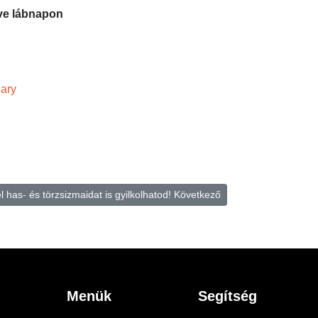
éve lábnapon
ary
 has- és törzsizmaidat is gyilkolhatod!
Következő
Menük
Segítség