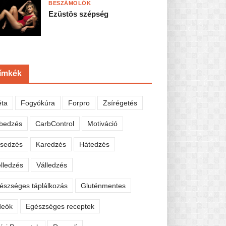
BESZÁMOLÓK
Ezüstös szépség
ímkék
éta
Fogyókúra
Forpro
Zsírégetés
bedzés
CarbControl
Motiváció
sedzés
Karedzés
Hátedzés
lledzés
Válledzés
észséges táplálkozás
Gluténmentes
deók
Egészséges receptek