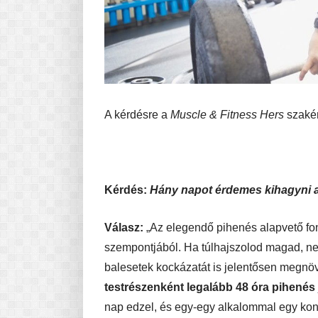
A kérdésre a
Muscle & Fitness Hers
szakér
Kérdés:
Hány napot érdemes kihagyni 
Válasz:
„Az elegendő pihenés alapvető fo
szempontjából. Ha túlhajszolod magad, nem
balesetek kockázatát is jelentősen megn
testrészenként legalább 48 óra pihenés
nap edzel, és egy-egy alkalommal egy kon