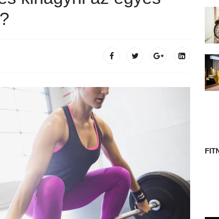
 TÖRTÉNETE
t?
FIT