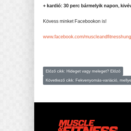
+ kardió: 30 perc bármelyik napon, kiv
Kövess minket Facebookon is!
www.facebook.com/muscleandfitnesshung
Előző cikk: Hideget vagy meleget?
Előző
Következő cikk: Fekvenyomás-variáció, mellyel