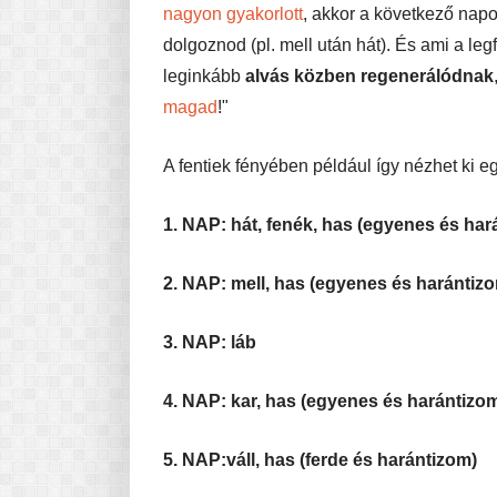
nagyon gyakorlott
, akkor a következő napo
dolgoznod (pl. mell után hát). És ami a le
leginkább
alvás közben regenerálódnak
magad
!"
A fentiek fényében például így nézhet ki 
1. NAP: hát, fenék, has (egyenes és har
2. NAP: mell, has (egyenes és harántiz
3. NAP: láb
4. NAP: kar, has (egyenes és harántizo
5. NAP:váll, has (ferde és harántizom)