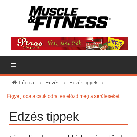
Főoldal
Edzés
Edzés tippek
Figyelj oda a csuklódra, és előzd meg a sérüléseket!
Edzés tippek