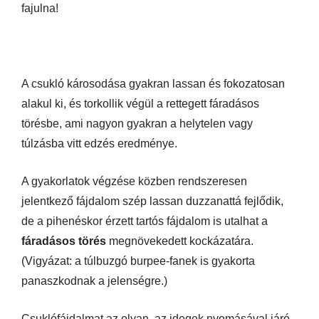
fajulna!
A csukló károsodása gyakran lassan és fokozatosan
alakul ki, és torkollik végül a rettegett fáradásos
törésbe, ami nagyon gyakran a helytelen vagy
túlzásba vitt edzés eredménye.
A gyakorlatok végzése közben rendszeresen
jelentkező fájdalom szép lassan duzzanattá fejlődik,
de a pihenéskor érzett tartós fájdalom is utalhat a
fáradásos törés
megnövekedett kockázatára.
(Vigyázat: a túlbuzgó burpee-fanek is gyakorta
panaszkodnak a jelenségre.)
Csuklófájdalmat az olyan, az idegek nyomásával járó