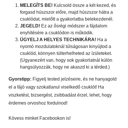
MELEGÍTS BE!
Kulcsold össze a két kezed, és
forgasd húszszor előre, majd húszszor hátra a
csuklódat, mielőtt a gyakorlatba belekezdenél.
JEGELD!
Ez az ősrégi módszer a fájdalom
enyhítésére a csuklódon is működik.
ÜGYELJ A HELYES TECHNIKÁRA!
Ha a
nyomó mozdulatoknál túlságosan kinyújtod a
csuklód, könnyen túlterhelheted az ízületeket.
(Ugyanezért van, hogy sok gyakorlatnál külön
hangsúlyozzák, hogy ne akaszd ki a térded.)
Gyorstipp:
Figyelj tested jelzéseire, és ne hanyagold
el a fájó vagy szokatlanul viselkedő csuklót! Ha
viszketést, bizsergést, zsibbadást érzel, lehet, hogy
érdemes orvoshoz fordulnod!
Kövess minket Facebookon is!