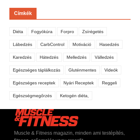
Címkék
Diéta
Fogyókúra
Forpro
Zsírégetés
Lábedzés
CarbControl
Motiváció
Hasedzés
Karedzés
Hátedzés
Melledzés
Válledzés
Egészséges táplálkozás
Gluténmentes
Videók
Egészséges receptek
Nyári Receptek
Reggeli
Egészségmegőrzés
Ketogén diéta,
Muscle & Fitness magazin, minden ami testépítés,