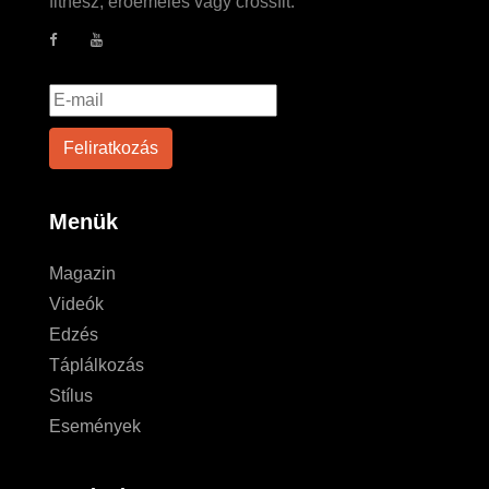
fitnesz, erőemelés vagy crossfit.
Menük
Magazin
Videók
Edzés
Táplálkozás
Stílus
Események