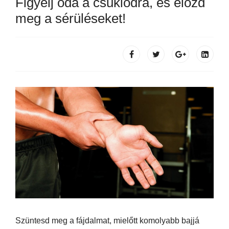
Figyelj oda a csuklódra, és előzd
meg a sérüléseket!
Szüntesd meg a fájdalmat, mielőtt komolyabb bajjá