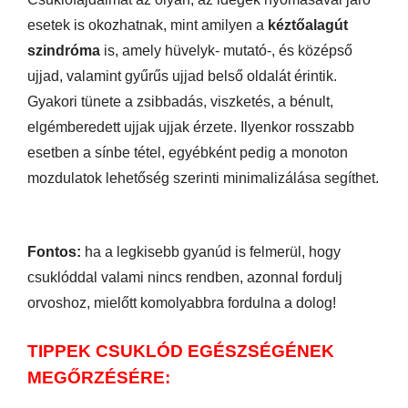
esetek is okozhatnak, mint amilyen a
kéztőalagút
szindróma
is, amely hüvelyk- mutató-, és középső
ujjad, valamint gyűrűs ujjad belső oldalát érintik.
Gyakori tünete a zsibbadás, viszketés, a bénult,
elgémberedett ujjak ujjak érzete. Ilyenkor rosszabb
esetben a sínbe tétel, egyébként pedig a monoton
mozdulatok lehetőség szerinti minimalizálása segíthet.
Fontos:
ha a legkisebb gyanúd is felmerül, hogy
csuklóddal valami nincs rendben, azonnal fordulj
orvoshoz, mielőtt komolyabbra fordulna a dolog!
TIPPEK CSUKLÓD EGÉSZSÉGÉNEK
MEGŐRZÉSÉRE: