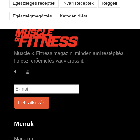
Egészséges receptek
Nyári Receptek
Reggeli
Egészségmegőrzés
Ketogén diéta,
Muscle & Fitness magazin, minden ami testépítés,
fitnesz, erőemelés vagy crossfit.
Menük
Magazin