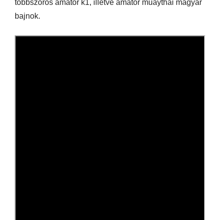
többszörös amatőr k1, illetve amatőr muaythai magyar
bajnok.