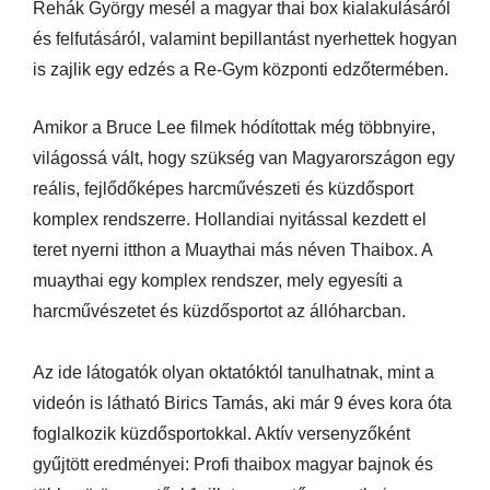
Rehák György mesél a magyar thai box kialakulásáról
és felfutásáról, valamint bepillantást nyerhettek hogyan
is zajlik egy edzés a Re-Gym központi edzőtermében.
Amikor a Bruce Lee filmek hódítottak még többnyire,
világossá vált, hogy szükség van Magyarországon egy
reális, fejlődőképes harcművészeti és küzdősport
komplex rendszerre. Hollandiai nyitással kezdett el
teret nyerni itthon a Muaythai más néven Thaibox. A
muaythai egy komplex rendszer, mely egyesíti a
harcművészetet és küzdősportot az állóharcban.
Az ide látogatók olyan oktatóktól tanulhatnak, mint a
videón is látható Birics Tamás, aki már 9 éves kora óta
foglalkozik küzdősportokkal. Aktív versenyzőként
gyűjtött eredményei:
Profi thaibox magyar bajnok és