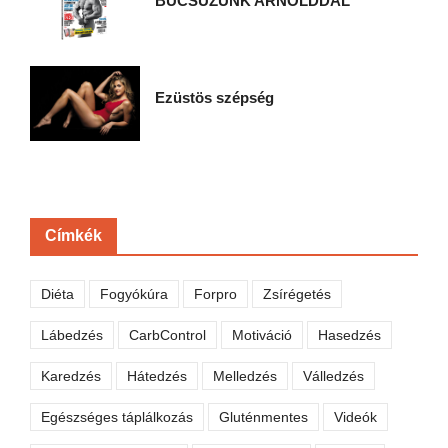
BÚCSÚZUNK ARNOLDDAL
Ezüstös szépség
Címkék
Diéta
Fogyókúra
Forpro
Zsírégetés
Lábedzés
CarbControl
Motiváció
Hasedzés
Karedzés
Hátedzés
Melledzés
Válledzés
Egészséges táplálkozás
Gluténmentes
Videók