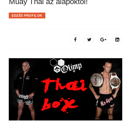
Muay Thai az alapoktól!
EDZÉS PROFILOK