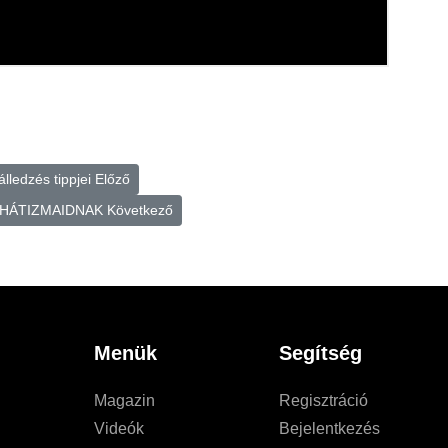
lledzés tippjei
Előző
A HÁTIZMAIDNAK
Következő
Menük
Segítség
Magazin
Regisztráció
Videók
Bejelentkezés