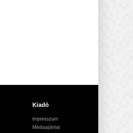
Kiadó
Impresszum
Médiaajánlat