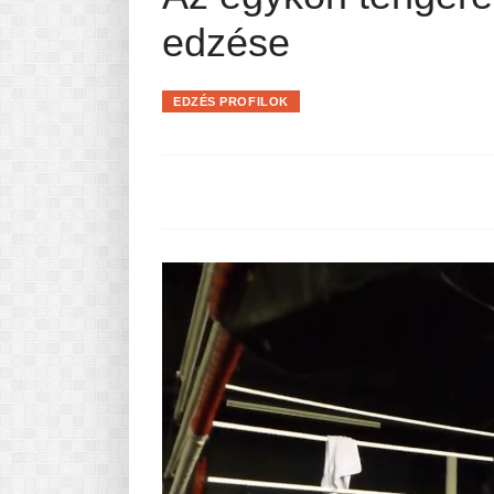
Pasta-túra - avagy A TÉSZTA
edzése
MINDENNAPI KENYERÜNK
A karácsonyról dióhéjban
EDZÉS PROFILOK