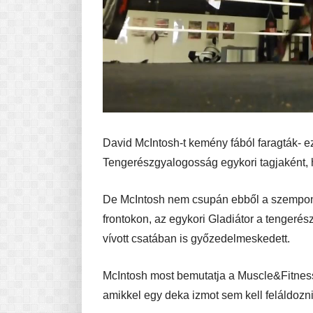
David McIntosh-t kemény fából faragták- 
Tengerészgyalogosság egykori tagjaként, h
De McIntosh nem csupán ebből a szempontb
frontokon, az egykori Gladiátor a tengeré
vívott csatában is győzedelmeskedett.
McIntosh most bemutatja a Muscle&Fitnessn
amikkel egy deka izmot sem kell feláldozni