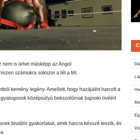
C
ez nem is lehet másképp az Angol
Di
iszen számukra sokszor a lét a tét.
Lá
ól kemény legény. Amellett, hogy hazájáért harcolt a
Ha
szgyalogosok középsúlyú bokszolóinak bajnoki övéért
Me
Eg
ek brutális gyakorlatait, amik harcra késszé teszik, és
Vi
a.