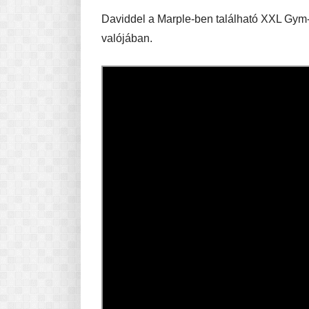
Daviddel a Marple-ben található XXL Gym-
valójában.