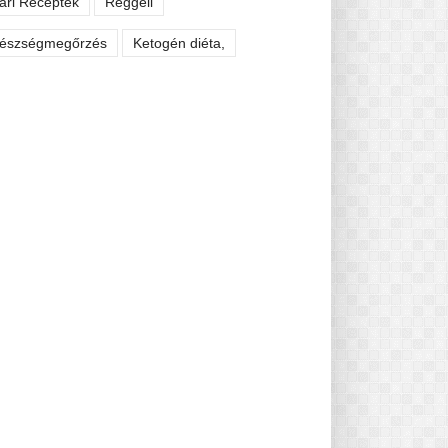
ári Receptek
Reggeli
észségmegőrzés
Ketogén diéta,