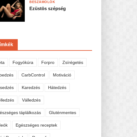
BESZÁMOLÓK
Ezüstös szépség
ímkék
éta
Fogyókúra
Forpro
Zsírégetés
bedzés
CarbControl
Motiváció
sedzés
Karedzés
Hátedzés
lledzés
Válledzés
észséges táplálkozás
Gluténmentes
deók
Egészséges receptek