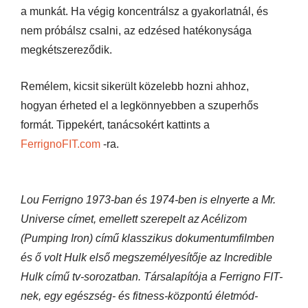
a munkát. Ha végig koncentrálsz a gyakorlatnál, és
nem próbálsz csalni, az edzésed hatékonysága
megkétszereződik.
Remélem, kicsit sikerült közelebb hozni ahhoz,
hogyan érheted el a legkönnyebben a szuperhős
formát. Tippekért, tanácsokért kattints a
FerrignoFIT.com
-ra.
Lou Ferrigno 1973-ban és 1974-ben is elnyerte a Mr.
Universe címet, emellett szerepelt az Acélizom
(Pumping Iron) című klasszikus dokumentumfilmben
és ő volt Hulk első megszemélyesítője az Incredible
Hulk című tv-sorozatban. Társalapítója a Ferrigno FIT-
nek, egy egészség- és fitness-központú életmód-