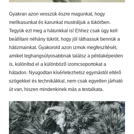
Gyakran azon vesszük észre magunkat, hogy
mellkasunkat és karunkat mustráljuk a tükörben.
Tegyük ezt meg a hátunkkal is! Ehhez csak úgy kell
beállítani néhány tükröt, hogy jól láthassuk bennük a
hátizmainkat. Gyakorold azon izmok megfeszítését,
amiket leghangsúlyosabbnak találsz a példaképeiden
is, különítsd el a különböző izomcsoportokat a
hátadon. Nyugodtan kísérletezhetsz egymástól eltérő
szögekkel és technikákkal, nem csak egyetlen járható
út van, hiszen mindenkinek más a testalkata.