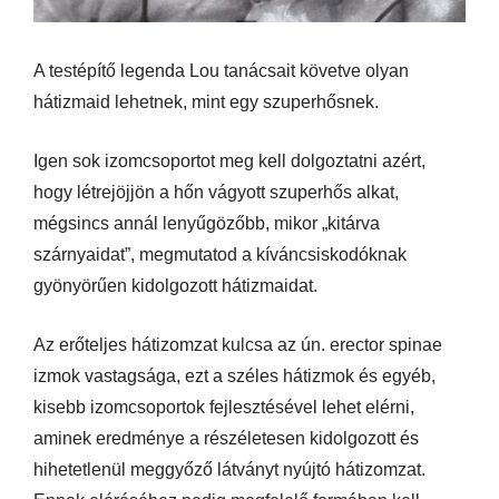
A testépítő legenda Lou tanácsait követve olyan
hátizmaid lehetnek, mint egy szuperhősnek.
Igen sok izomcsoportot meg kell dolgoztatni azért,
hogy létrejöjjön a hőn vágyott szuperhős alkat,
mégsincs annál lenyűgözőbb, mikor „kitárva
szárnyaidat”, megmutatod a kíváncsiskodóknak
gyönyörűen kidolgozott hátizmaidat.
Az erőteljes hátizomzat kulcsa az ún. erector spinae
izmok vastagsága, ezt a széles hátizmok és egyéb,
kisebb izomcsoportok fejlesztésével lehet elérni,
aminek eredménye a részéletesen kidolgozott és
hihetetlenül meggyőző látványt nyújtó hátizomzat.