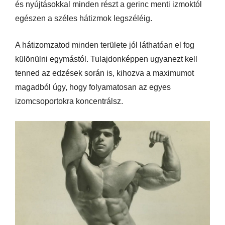
és nyújtásokkal minden részt a gerinc menti izmoktól
egészen a széles hátizmok legszéléig.
A hátizomzatod minden területe jól láthatóan el fog
különülni egymástól. Tulajdonképpen ugyanezt kell
tenned az edzések során is, kihozva a maximumot
magadból úgy, hogy folyamatosan az egyes
izomcsoportokra koncentrálsz.