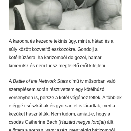
A karodra és kezedre tekints úgy, mint a hátad és a
súly között közvetítő eszközökre. Gondolj a
kötélhúzásra: ha karizomból dolgozol, hamar
kimerülsz és nem tudsz megfelelő erőt kifejteni.
A
Battle of the Network Stars
című tv műsorban való
szereplésem során részt vettem egy kötélhúzó
versenyben is, persze a kötél végéhez tettek. A többiek
eléggé csúszkáltak és gyorsan el is fáradtak, mert a
kezüket használták. Nem tudom, amiatt-e, hogy a
csodás Catherine Bach (
Hazárd megye lordjai
) állt
előttem a sorban, vagy azért, mert végig hátizomból