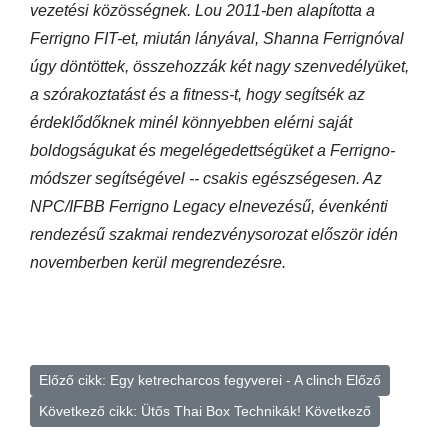
vezetési közösségnek. Lou 2011-ben alapította a
Ferrigno FIT-et, miután lányával, Shanna Ferrignóval
úgy döntöttek, összehozzák két nagy szenvedélyüket,
a szórakoztatást és a fitness-t, hogy segítsék az
érdeklődőknek minél könnyebben elérni saját
boldogságukat és megelégedettségüket a Ferrigno-
módszer segítségével -- csakis egészségesen. Az
NPC/IFBB Ferrigno Legacy elnevezésű, évenkénti
rendezésű szakmai rendezvénysorozat először idén
novemberben kerül megrendezésre.
Előző cikk: Egy ketrecharcos fegyverei - A clinch
Előző
Következő cikk: Ütős Thai Box Technikák!
Következő