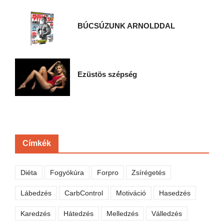
BÚCSÚZUNK ARNOLDDAL
Ezüstös szépség
Címkék
Diéta
Fogyókúra
Forpro
Zsírégetés
Lábedzés
CarbControl
Motiváció
Hasedzés
Karedzés
Hátedzés
Melledzés
Válledzés