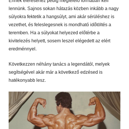
Ennek eléréséhez pedig megfelelő formában kell
lennünk. Sajnos sokan hátazás közben inkább a nagy
súlyokra fektetik a hangsúlyt, ami akár sérüléshez is
vezethet, és feleslegesnek is mondható időtöltés a
teremben. Ha a súlyokat helyezed előtérbe a
kivitelezés helyett, sosem leszel elégedett az elért
eredménnyel.
Következzen néhány tanács a legendától, melyek
segítségével akár már a következő edzésed is
hatékonyabb lesz.