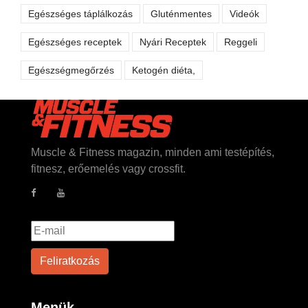
Egészséges táplálkozás
Gluténmentes
Videók
Egészséges receptek
Nyári Receptek
Reggeli
Egészségmegőrzés
Ketogén diéta,
Muscle & Fitness magazin, minden ami testépítés,
fitnesz, erőemelés vagy crossfit.
Menük