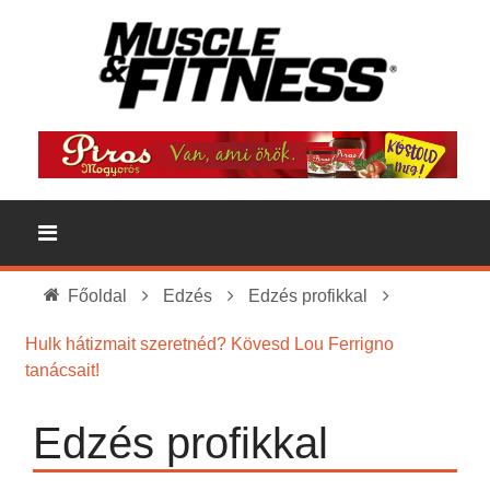
Főoldal
Edzés
Edzés profikkal
Hulk hátizmait szeretnéd? Kövesd Lou Ferrigno
tanácsait!
Edzés profikkal