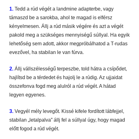
1.
Tedd a rúd végét a landmine adapterbe, vagy
támaszd be a sarokba, ahol te magad is elférsz
kényelmesen. Állj a rúd másik végére és azt a végét
pakold meg a szükséges mennyiségű súllyal. Ha egyik
lehetőség sem adott, akkor megpróbálhatod a T-rudas
evezővel, ha stabilan le van fúrva.
2.
Állj vállszélességű terpeszbe, told hátra a csípődet,
hajlítsd be a térdedet és hajolj le a rúdig. Az ujjaidat
összefonva fogd meg alulról a rúd végét. A hátad
legyen egyenes.
3.
Vegyél mély levegőt. Kissé kifele fordított lábfejjel,
stabilan „letalpalva” állj fel a súllyal úgy, hogy magad
előtt fogod a rúd végét.