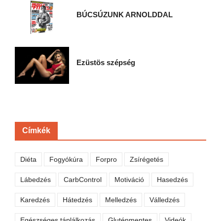
BÚCSÚZUNK ARNOLDDAL
Ezüstös szépség
Címkék
Diéta
Fogyókúra
Forpro
Zsírégetés
Lábedzés
CarbControl
Motiváció
Hasedzés
Karedzés
Hátedzés
Melledzés
Válledzés
Egészséges táplálkozás
Gluténmentes
Videók