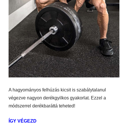
A hagyományos felhúzás kicsit is szabálytalanul
végezve nagyon derékgyilkos gyakorlat. Ezzel a
módszerrel derékbaráttá teheted!
ÍGY VÉGEZD