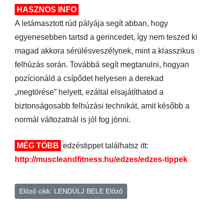
HASZNOS INFO
A letámasztott rúd pályája segít abban, hogy
egyenesebben tartsd a gerincedet, így nem teszed ki
magad akkora sérülésveszélynek, mint a klasszikus
felhúzás során. Továbbá segít megtanulni, hogyan
pozícionáld a csípődet helyesen a derekad
„megtörése” helyett, ezáltal elsajátíthatod a
biztonságosabb felhúzási technikát, amit később a
normál változatnál is jól fog jönni.
MÉG TÖBB
edzéstippet találhatsz itt:
http://muscleandfitness.hu/edzes/edzes-tippek
Előző cikk: LENDÜLJ BELE
Előző