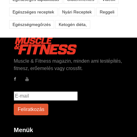
Egészséges receptek
Nyári Receptek
Reggeli
Egészségmegőrzés
Ketogén diéta,
Muscle & Fitness magazin, minden ami testépítés,
fitnesz, erőemelés vagy crossfit.
Menük