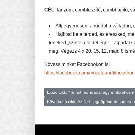
CÉL:
farizom, combfeszítő, combhajlító, vá
Állj egyenesen, a rúddal a válladon, 
Hajlítsd be a térded, és ereszkedj m
feneked „szinte a földet érje”. Talpadat 
meg. Végezz 4 x 20, 15, 12, majd 8 ismét
Kövess minket Facebookon is!
https://facebook.com/muscleandfitnesshun
Előző cikk: "Te mit mondanál egy emlőrákos n
Következő cikk: Az NFL legdögösebb cheerle