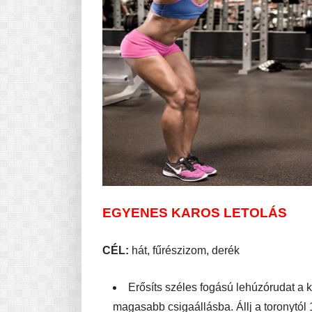
EGYENES KAROS LETOLÁS
CÉL:
hát, fűrészizom, derék
Erősíts széles fogású lehúzórudat a k
magasabb csigaállásba. Állj a toronytól 