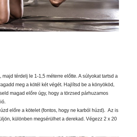
majd térdelj le 1-1,5 méterre előtte. A súlyokat tartsd a
ragadd meg a kötél két végét. Hajlítsd be a könyököd,
réseld magad előre úgy, hogy a törzsed párhuzamos
ió.
zd előre a kötelet (fontos, hogy ne karból húzd). Az is
züljön, különben megsérülhet a derekad. Végezz 2 x 20