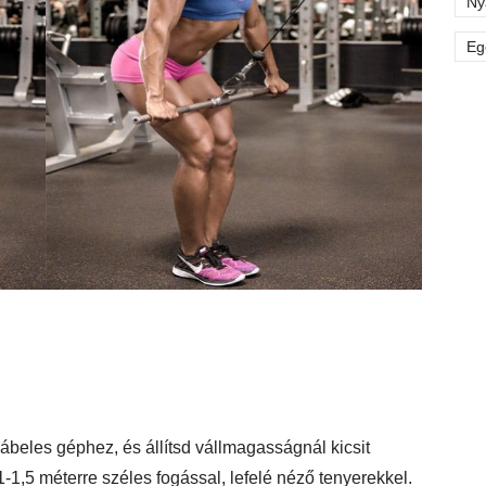
Ny
Eg
ábeles géphez, és állítsd vállmagasságnál kicsit
1-1,5 méterre széles fogással, lefelé néző tenyerekkel.