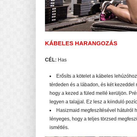
KÁBELES HARANGOZÁS
CÉL:
Has
Erősíts a kötelet a kábeles lehúzóhoz, 
térdeden és a lábadon, és két kezeddel 
hogy a kezed a füled mellé kerüljön. P
legyen a talajjal. Ez lesz a kiinduló pozíc
Hasizmaid megfeszítésével hátulról hú
lényeges, hogy a teljes törzsed megfes
ismétlés.