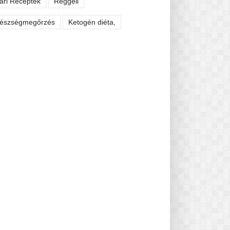
ári Receptek
Reggeli
észségmegőrzés
Ketogén diéta,