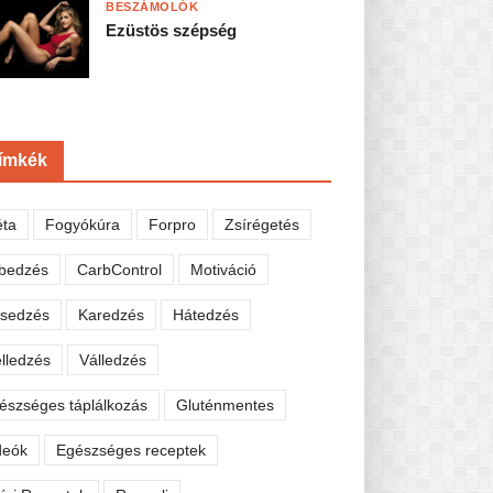
BESZÁMOLÓK
Ezüstös szépség
ímkék
éta
Fogyókúra
Forpro
Zsírégetés
bedzés
CarbControl
Motiváció
sedzés
Karedzés
Hátedzés
lledzés
Válledzés
észséges táplálkozás
Gluténmentes
deók
Egészséges receptek