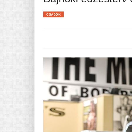
Pasta-túra - avagy A TÉSZTA
MINDENNAPI KENYERÜNK
CSAJOK
A karácsonyról dióhéjban