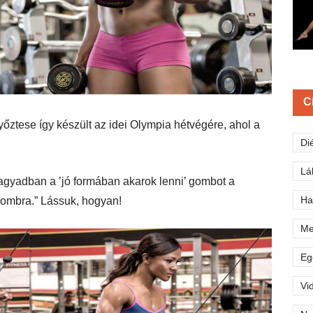
C
őztese így készült az idei Olympia hétvégére, ahol a
Di
Lá
 agyadban a ’jó formában akarok lenni’ gombot a
Ha
gombra.” Lássuk, hogyan!
Me
Eg
Vi