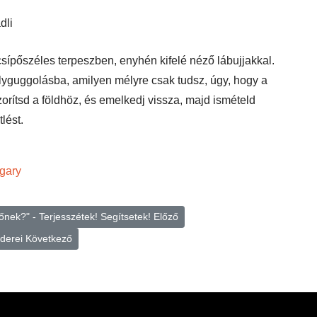
dli
csípőszéles terpeszben, enyhén kifelé néző lábujjakkal.
élyguggolásba, amilyen mélyre csak tudsz, úgy, hogy a
szorítsd a földhöz, és emelkedj vissza, majd ismételd
lést.
gary
őnek?" - Terjesszétek! Segítsetek!
Előző
aderei
Következő