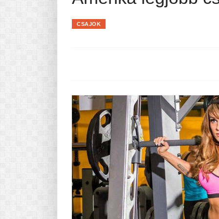
Pasta-túra - avagy A TÉSZTA
MINDENNAPI KENYERÜNK
CSAJOK
A karácsonyról dióhéjban