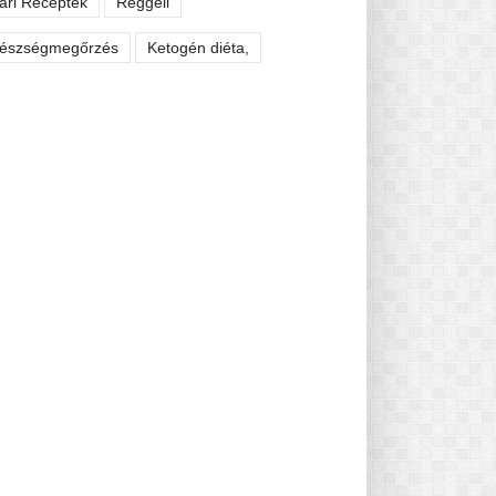
ári Receptek
Reggeli
észségmegőrzés
Ketogén diéta,