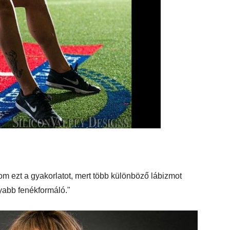
om ezt a gyakorlatot, mert több különböző lábizmot
yabb fenékformáló."