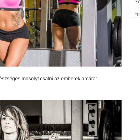
Ny
Eg
észséges mosolyt csalni az emberek arcára: