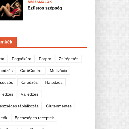
BESZÁMOLÓK
Ezüstös szépség
ímkék
éta
Fogyókúra
Forpro
Zsírégetés
bedzés
CarbControl
Motiváció
sedzés
Karedzés
Hátedzés
lledzés
Válledzés
észséges táplálkozás
Gluténmentes
deók
Egészséges receptek