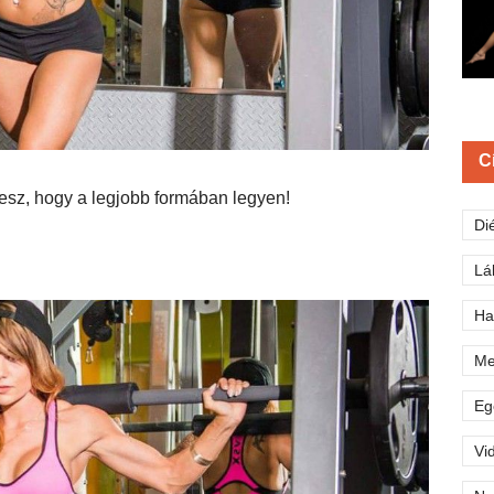
C
esz, hogy a legjobb formában legyen!
Di
Lá
Ha
Me
Eg
Vi