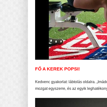
FŐ A KEREK POPSI!
Kedvenc gyakorlat: lábtolás oldalra. „Imád
mozgat egyszerre, és az egyik leghatékon