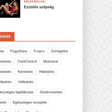
BESZÁMOLÓK
Ezüstös szépség
ímkék
éta
Fogyókúra
Forpro
Zsírégetés
bedzés
CarbControl
Motiváció
sedzés
Karedzés
Hátedzés
lledzés
Válledzés
észséges táplálkozás
Gluténmentes
deók
Egészséges receptek