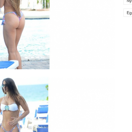
Ny
Eg