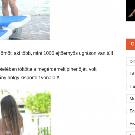
C
rnőt, aki több, mint 1000 ejtőernyős ugráson van túl!
Di
elében töltötte a megérdemelt pihenőjét, volt
Lá
y hölgy kisportolt vonalait!
Ha
Me
Eg
Vi