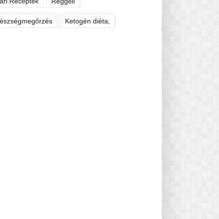
ári Receptek
Reggeli
észségmegőrzés
Ketogén diéta,