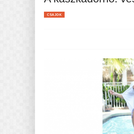
Pasta-túra - avagy A TÉSZTA
MINDENNAPI KENYERÜNK
CSAJOK
A karácsonyról dióhéjban