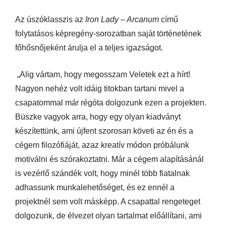
Az úszóklasszis az
Iron Lady – Arcanum
című
folytatásos képregény-sorozatban saját történetének
főhősnőjeként árulja el a teljes igazságot.
„Alig vártam, hogy megosszam Veletek ezt a hírt!
Nagyon nehéz volt idáig titokban tartani mivel a
csapatommal már régóta dolgozunk ezen a projekten.
Büszke vagyok arra, hogy egy olyan kiadványt
készítettünk, ami újfent szorosan követi az én és a
cégem filozófiáját, azaz kreatív módon próbálunk
motiválni és szórakoztatni. Már a cégem alapításánál
is vezérlő szándék volt, hogy minél több fiatalnak
adhassunk munkalehetőséget, és ez ennél a
projektnél sem volt másképp. A csapattal rengeteget
dolgozunk, de élvezet olyan tartalmat előállítani, ami