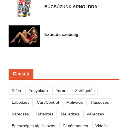
BÚCSÚZUNK ARNOLDDAL
Ezüstös szépség
Címkék
Diéta
Fogyókúra
Forpro
Zsírégetés
Lábedzés
CarbControl
Motiváció
Hasedzés
Karedzés
Hátedzés
Melledzés
Válledzés
Egészséges táplálkozás
Gluténmentes
Videók