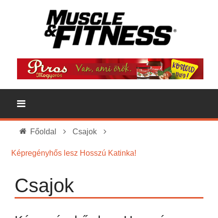
Főoldal
Csajok
Képregényhős lesz Hosszú Katinka!
Csajok