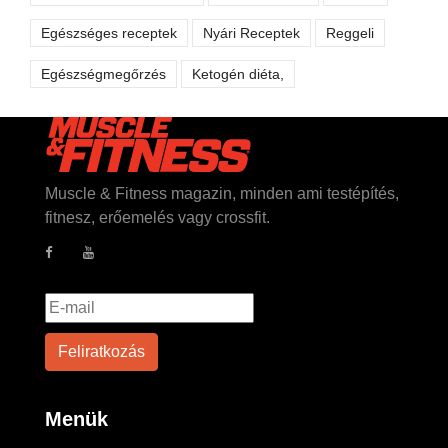
Egészséges receptek
Nyári Receptek
Reggeli
Egészségmegőrzés
Ketogén diéta,
Muscle & Fitness magazin, minden ami testépítés,
fitnesz, erőemelés vagy crossfit.
Menük