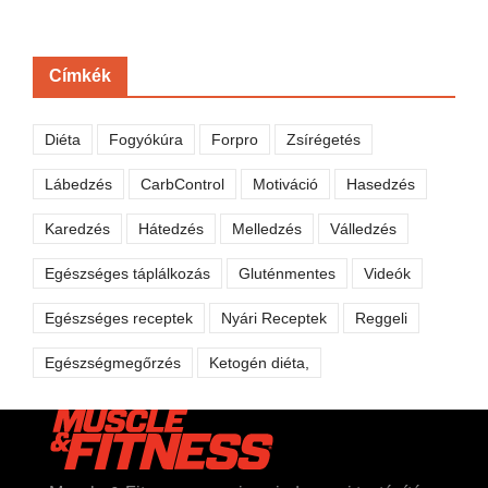
Címkék
Diéta
Fogyókúra
Forpro
Zsírégetés
Lábedzés
CarbControl
Motiváció
Hasedzés
Karedzés
Hátedzés
Melledzés
Válledzés
Egészséges táplálkozás
Gluténmentes
Videók
Egészséges receptek
Nyári Receptek
Reggeli
Egészségmegőrzés
Ketogén diéta,