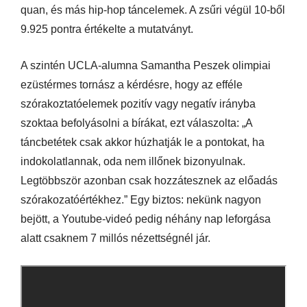
quan, és más hip-hop táncelemek. A zsűri végül 10-ből
9.925 pontra értékelte a mutatványt.
A szintén UCLA-alumna Samantha Peszek olimpiai
ezüstérmes tornász a kérdésre, hogy az efféle
szórakoztatóelemek pozitív vagy negatív irányba
szoktaa befolyásolni a bírákat, ezt válaszolta: „A
táncbetétek csak akkor húzhatják le a pontokat, ha
indokolatlannak, oda nem illőnek bizonyulnak.
Legtöbbször azonban csak hozzátesznek az előadás
szórakozatóértékhez.” Egy biztos: nekünk nagyon
bejött, a Youtube-videó pedig néhány nap leforgása
alatt csaknem 7 millós nézettségnél jár.