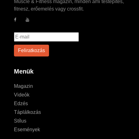
Muscle & Fitness magazin, minden ami testépítés,
fitnesz, erőemelés vagy crossfit.
Menük
Magazin
Videók
Edzés
Táplálkozás
Stílus
Események