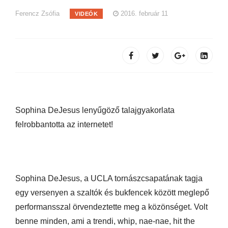
Ferencz Zsófia
2016. február 11
VIDEÓK
Sophina DeJesus lenyűgöző talajgyakorlata
felrobbantotta az internetet!
Sophina DeJesus, a UCLA tornászcsapatának tagja
egy versenyen a szaltók és bukfencek között meglepő
performansszal örvendeztette meg a közönséget. Volt
benne minden, ami a trendi, whip, nae-nae, hit the