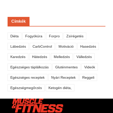
Címkék
Diéta
Fogyókúra
Forpro
Zsírégetés
Lábedzés
CarbControl
Motiváció
Hasedzés
Karedzés
Hátedzés
Melledzés
Válledzés
Egészséges táplálkozás
Gluténmentes
Videók
Egészséges receptek
Nyári Receptek
Reggeli
Egészségmegőrzés
Ketogén diéta,