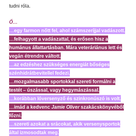
tudni róla.
Ő…
…egy farmon nőtt fel, ahol számszeríjjal vadászott.
…felhagyott a vadászattal, és erősen hisz a
humánus állattartásban. Mára veteráriánus lett és
vegán étrendre váltott.
…az edzéshez szükséges energiát bőséges
szénhidrátbevitellel fedezi.
…mozgalmasabb sportokkal szereti formálni a
testét – úszással, vagy hegymászással.
…korábban lóversenyző és szinkronúszó is volt.
…imád a kedvenc
Jamie Oliver
szakácskönyvéből
főzni.
…szereti azokat a srácokat, akik versenysportok
által izmosodtak meg.