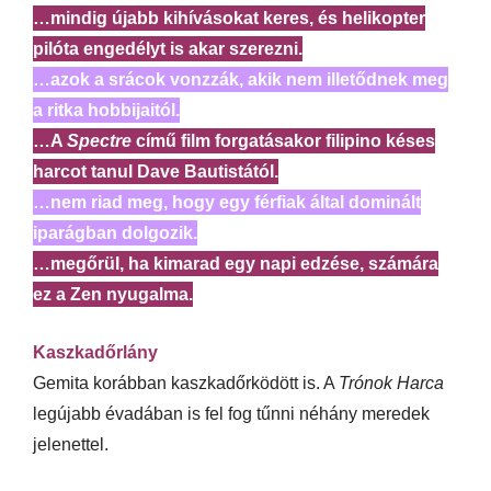
…mindig újabb kihívásokat keres, és helikopter
pilóta engedélyt is akar szerezni.
…azok a srácok vonzzák, akik nem illetődnek meg
a ritka hobbijaitól.
…A
Spectre
című film forgatásakor filipino késes
harcot tanul Dave Bautistától.
…nem riad meg, hogy egy férfiak által dominált
iparágban dolgozik.
…megőrül, ha kimarad egy napi edzése, számára
ez a Zen nyugalma.
Kaszkadőrlány
Gemita korábban kaszkadőrködött is. A
Trónok Harca
legújabb évadában is fel fog tűnni néhány meredek
jelenettel.