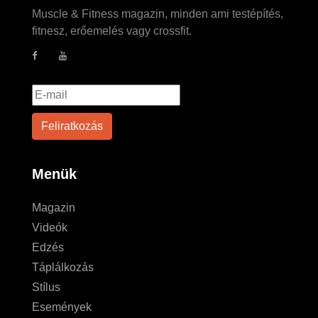
Muscle & Fitness magazin, minden ami testépítés,
fitnesz, erőemelés vagy crossfit.
Menük
Magazin
Videók
Edzés
Táplálkozás
Stílus
Események