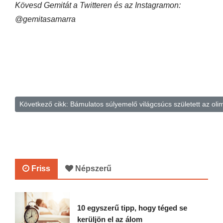
Kövesd Gemitát a Twitteren és az Instagramon:
@gemitasamarra
Következő cikk: Bámulatos súlyemelő világcsúcs született az olim
Friss
Népszerű
10 egyszerű tipp, hogy téged se
kerüljön el az álom