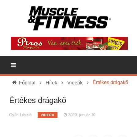
Értékes drágakő
Főoldal
Hírek
Videók
Értékes drágakő
Győri László
2020. január 10
VIDEÓK