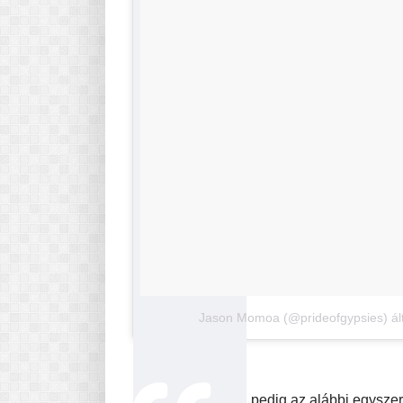
Jason Momoa (@prideofgypsies) álta
Ehhez a videóhoz pedig az alábbi egyszerű