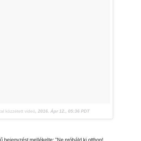
l közzétett videó
,
2016. Ápr 12., 05:36 PDT
 bejegyzést mellékelte: "Ne próbáld ki otthon!