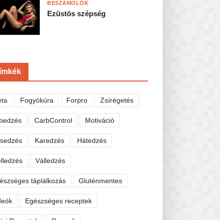
BESZÁMOLÓK
Ezüstös szépség
ímkék
éta
Fogyókúra
Forpro
Zsírégetés
bedzés
CarbControl
Motiváció
sedzés
Karedzés
Hátedzés
lledzés
Válledzés
észséges táplálkozás
Gluténmentes
deók
Egészséges receptek