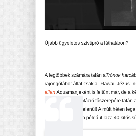
Újabb ügyeletes szívtipró a láthatáron?
A legtöbbek számára talán a
Trónok harcá
rajongótábor által csak a "Hawaii Jézus" 
ellen
Aquamanjeként is feltűnt már, de a ké
tervezett DC-adaptáció főszerepére talán
leginkább félmeztelenül! A múlt héten lega
Instagramon. Ezen például laza 40 kilós s