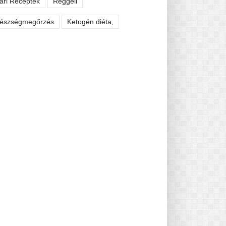
ári Receptek
Reggeli
észségmegőrzés
Ketogén diéta,