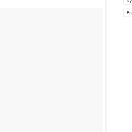
Ny
Eg