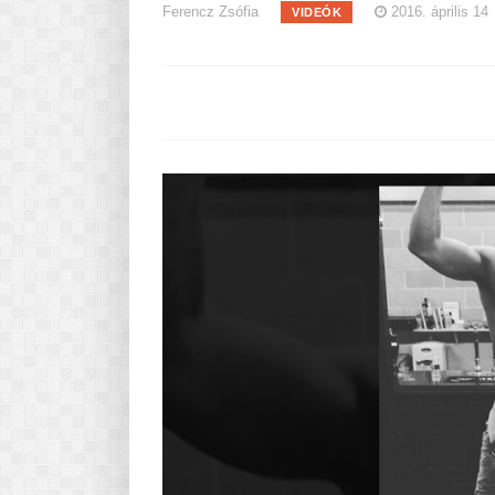
Ferencz Zsófia
2016. április 14
VIDEÓK
Pasta-túra - avagy A TÉSZTA
MINDENNAPI KENYERÜNK
A karácsonyról dióhéjban