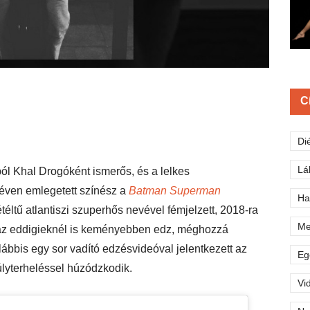
C
Di
Lá
ból Khal Drogóként ismerős, és a lelkes
néven emlegetett színész a
Batman Superman
Ha
téltű atlantiszi szuperhős nevével fémjelzett, 2018-ra
Me
 az eddigieknél is keményebben edz, méghozzá
lábbis egy sor vadító edzésvideóval jelentkezett az
Eg
úlyterheléssel húzódzkodik.
Vi